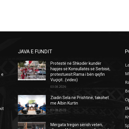
JAVA E FUNDIT
P
Protestë në Shkodër kundër
L
hapjes së Konsullatës së Serbisë,
M
 e
protestuesit:Rama i bën qejfin
Vuçiçit…(video)
R
03.08.2026
B
Ziadin Sela në Prishtinë, takohet
O
me Albin Kurtin
E
kit
03.08.2026
Kr
Mërgata tregon sërish veten,
Sp