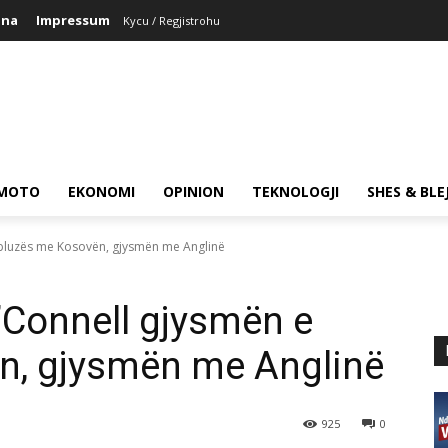
ina
Impressum
Kycu / Regjistrohu
MOTO
EKONOMI
OPINION
TEKNOLOGJI
SHES & BLE
bluzës me Kosovën, gjysmën me Anglinë
’Connell gjysmën e
n, gjysmën me Anglinë
925
0