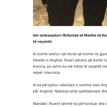
Ish-ambasadori i Britanisë së Madhe në Kos
të veçantë.
Ai kishte veshur një bluzë që kishte në gjy
fanelën e Anglisë. Ruairi përpos që është nj
Kosova, po ashtu ka një lidhje të veçantë me
nëpër intervista.
Ai ka përcjellur ndeshjen e sontme mes Ang
për Anglinë. Ndeshja ishte spektakolare dhe
Mandati i Ruairit tanimë ka përfunduar dhe a