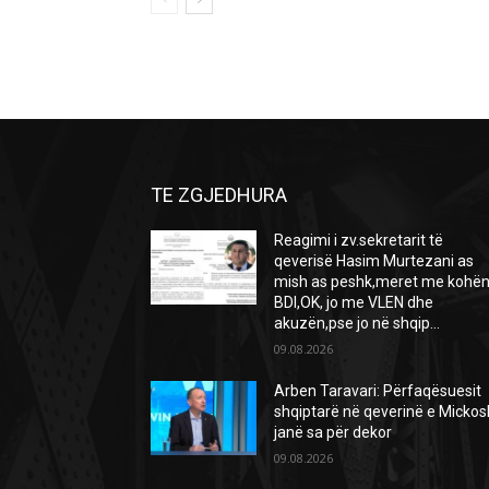
TE ZGJEDHURA
Reagimi i zv.sekretarit të
qeverisë Hasim Murtezani as
mish as peshk,meret me kohën
BDI,OK, jo me VLEN dhe
akuzën,pse jo në shqip...
09.08.2026
Arben Taravari: Përfaqësuesit
shqiptarë në qeverinë e Mickos
janë sa për dekor
09.08.2026