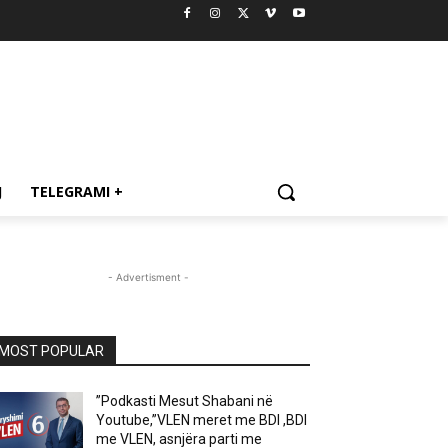
J
TELEGRAMI +
- Advertisment -
MOST POPULAR
”Podkasti Mesut Shabani në
Youtube,”VLEN meret me BDI ,BDI
me VLEN, asnjëra parti me