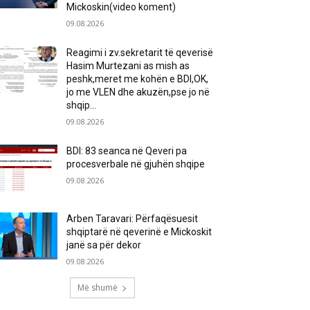
Mickoskin(video koment)
09.08.2026
Reagimi i zv.sekretarit të qeverisë
Hasim Murtezani as mish as
peshk,meret me kohën e BDI,OK,
jo me VLEN dhe akuzën,pse jo në
shqip...
09.08.2026
BDI: 83 seanca në Qeveri pa
procesverbale në gjuhën shqipe
09.08.2026
Arben Taravari: Përfaqësuesit
shqiptarë në qeverinë e Mickoskit
janë sa për dekor
09.08.2026
Më shumë