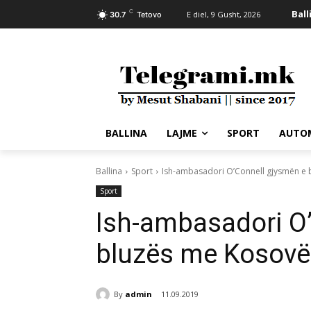
C
Ball
E diel, 9 Gusht, 2026
30.7
Tetovo
BALLINA
LAJME
SPORT
AUTO
Ballina
Sport
Ish-ambasadori O’Connell gjysmën e 
Sport
Ish-ambasadori O
bluzës me Kosovë
By
admin
11.09.2019