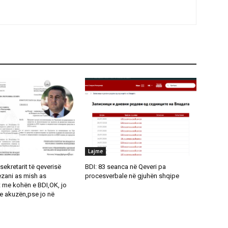
Lajme
sekretarit të qeverisë
BDI: 83 seanca në Qeveri pa
zani as mish as
procesverbale në gjuhën shqipe
 me kohën e BDI,OK, jo
 akuzën,pse jo në