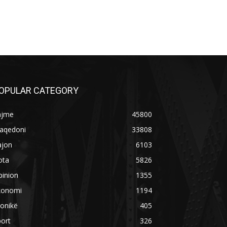
OPULAR CATEGORY
ajme
45800
aqedoni
33808
ajon
6103
ota
5826
pinion
1355
konomi
1194
onikë
405
ort
326