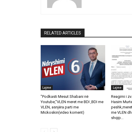
RELATED ARTICLES
Lajme
Lajme
”Podkasti Mesut Shabani në
Reagimi i zv.
Youtube,”VLEN meret me BDI ,BDI me
Hasim Murte
VLEN, asnjëra parti me
peshk,meret
Mickoskin(video koment)
me VLEN dhe
shqip...