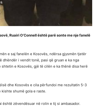
ovë, Ruairi O’Connell është parë sonte me nje fanelë
smën e saj fanelën e Kosovës, ndërsa gjysmën tjetër
ë dhëndër i vendit tonë, pasi që gruan e ka nga
 shtetin e Kosovës, gjë të cilën e ka thënë disa herë
lisë dhe Kosovës e cila përfundoi me rezultatin 5-3
 kishte shumë gola e raste.
i është zëvendësuar në rolin e tij si ambasador.