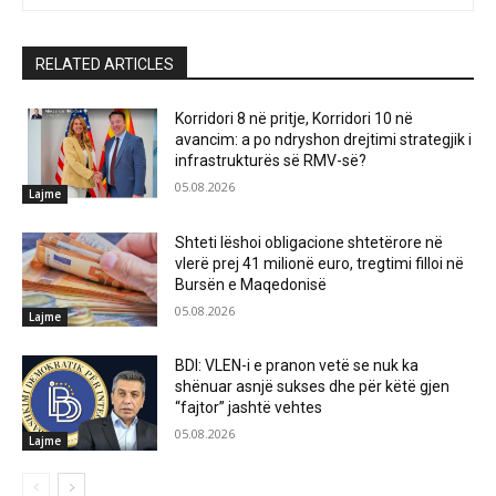
RELATED ARTICLES
Korridori 8 në pritje, Korridori 10 në
avancim: a po ndryshon drejtimi strategjik i
infrastrukturës së RMV-së?
05.08.2026
Lajme
Shteti lëshoi obligacione shtetërore në
vlerë prej 41 milionë euro, tregtimi filloi në
Bursën e Maqedonisë
05.08.2026
Lajme
BDI: VLEN-i e pranon vetë se nuk ka
shënuar asnjë sukses dhe për këtë gjen
“fajtor” jashtë vehtes
05.08.2026
Lajme