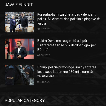
JAVA E FUNDIT
Kur patriotizmi zgjohet sipas kalendarit
politik. Ali Ahmeti dhe politika e plagëve të
vjetra
31.07.2026
Bekim Qoku me reagim të ashpër:
“Luftëtarët e lirisë nuk derdhën gjak për
BDI-në”
01.08.2026
Shkup, policia privon nga liria dy shtetas
kosovar, u kapën me 230 mijë euro të
falsifikuara
05.08.2026
POPULAR CATEGORY