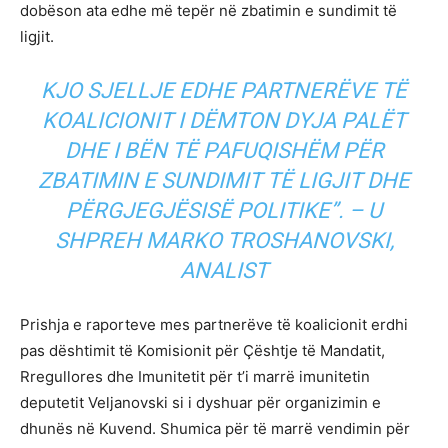
dobëson ata edhe më tepër në zbatimin e sundimit të
ligjit.
KJO SJELLJE EDHE PARTNERËVE TË
KOALICIONIT I DËMTON DYJA PALËT
DHE I BËN TË PAFUQISHËM PËR
ZBATIMIN E SUNDIMIT TË LIGJIT DHE
PËRGJEGJËSISË POLITIKE”. – U
SHPREH MARKO TROSHANOVSKI,
ANALIST
Prishja e raporteve mes partnerëve të koalicionit erdhi
pas dështimit të Komisionit për Çështje të Mandatit,
Rregullores dhe Imunitetit për t’i marrë imunitetin
deputetit Veljanovski si i dyshuar për organizimin e
dhunës në Kuvend. Shumica për të marrë vendimin për