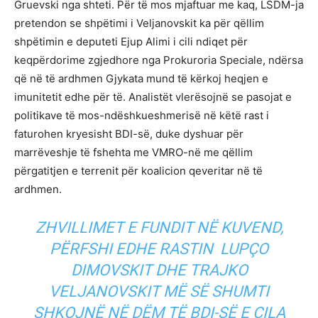
Gruevski nga shteti. Për të mos mjaftuar me kaq, LSDM-ja
pretendon se shpëtimi i Veljanovskit ka për qëllim
shpëtimin e deputeti Ejup Alimi i cili ndiqet për
keqpërdorime zgjedhore nga Prokuroria Speciale, ndërsa
që në të ardhmen Gjykata mund të kërkoj heqjen e
imunitetit edhe për të. Analistët vlerësojnë se pasojat e
politikave të mos-ndëshkueshmerisë në këtë rast i
faturohen kryesisht BDI-së, duke dyshuar për
marrëveshje të fshehta me VMRO-në me qëllim
përgatitjen e terrenit për koalicion qeveritar në të
ardhmen.
ZHVILLIMET E FUNDIT NË KUVEND,
PËRFSHI EDHE RASTIN LUPÇO
DIMOVSKIT DHE TRAJKO
VELJANOVSKIT MË SË SHUMTI
SHKOJNË NË DËM TË BDI-SË E CILA