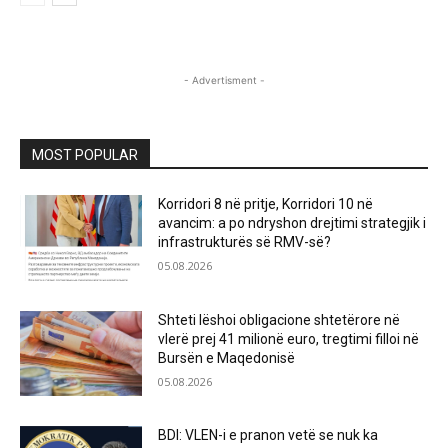
- Advertisment -
MOST POPULAR
Korridori 8 në pritje, Korridori 10 në
avancim: a po ndryshon drejtimi strategjik i
infrastrukturës së RMV-së?
05.08.2026
Shteti lëshoi obligacione shtetërore në
vlerë prej 41 milionë euro, tregtimi filloi në
Bursën e Maqedonisë
05.08.2026
BDI: VLEN-i e pranon vetë se nuk ka