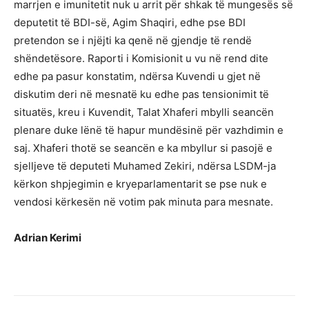
marrjen e imunitetit nuk u arrit për shkak të mungesës së
deputetit të BDI-së, Agim Shaqiri, edhe pse BDI
pretendon se i njëjti ka qenë në gjendje të rendë
shëndetësore. Raporti i Komisionit u vu në rend dite
edhe pa pasur konstatim, ndërsa Kuvendi u gjet në
diskutim deri në mesnatë ku edhe pas tensionimit të
situatës, kreu i Kuvendit, Talat Xhaferi mbylli seancën
plenare duke lënë të hapur mundësinë për vazhdimin e
saj. Xhaferi thotë se seancën e ka mbyllur si pasojë e
sjelljeve të deputeti Muhamed Zekiri, ndërsa LSDM-ja
kërkon shpjegimin e kryeparlamentarit se pse nuk e
vendosi kërkesën në votim pak minuta para mesnate.
Adrian Kerimi