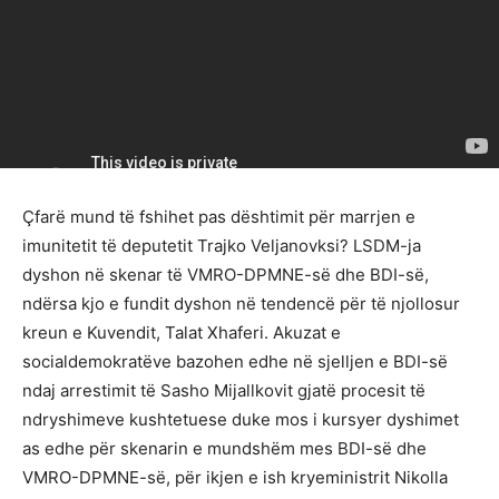
Çfarë mund të fshihet pas dështimit për marrjen e
imunitetit të deputetit Trajko Veljanovksi? LSDM-ja
dyshon në skenar të VMRO-DPMNE-së dhe BDI-së,
ndërsa kjo e fundit dyshon në tendencë për të njollosur
kreun e Kuvendit, Talat Xhaferi. Akuzat e
socialdemokratëve bazohen edhe në sjelljen e BDI-së
ndaj arrestimit të Sasho Mijallkovit gjatë procesit të
ndryshimeve kushtetuese duke mos i kursyer dyshimet
as edhe për skenarin e mundshëm mes BDI-së dhe
VMRO-DPMNE-së, për ikjen e ish kryeministrit Nikolla