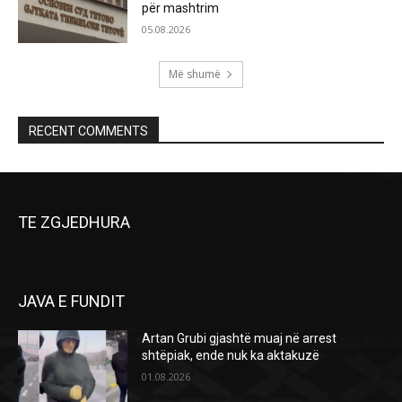
për mashtrim
05.08.2026
Më shumë
RECENT COMMENTS
TE ZGJEDHURA
JAVA E FUNDIT
Artan Grubi gjashtë muaj në arrest
shtëpiak, ende nuk ka aktakuzë
01.08.2026