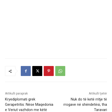
Artikulli paraprak
Artikulli tjetër
Kryediplomati grek
Nuk do të ketë rritje të
Gerapetritis: Nëse Maqedonia
rrogave në shëndetësi, tha
e Veriut vazhdon me këtë
Taravari