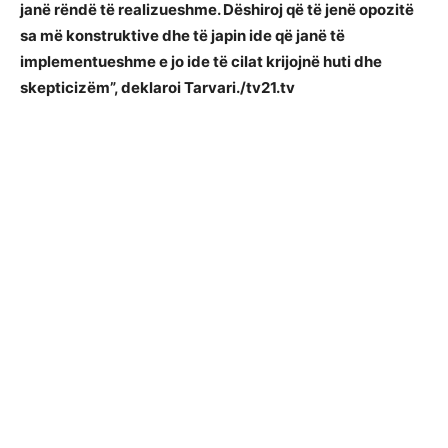
janë rëndë të realizueshme. Dëshiroj që të jenë opozitë
sa më konstruktive dhe të japin ide që janë të
implementueshme e jo ide të cilat krijojnë huti dhe
skepticizëm”, deklaroi Tarvari./tv21.tv