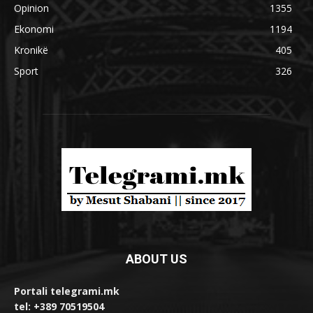
Opinion
1355
Ekonomi
1194
Kronikë
405
Sport
326
ABOUT US
Portali telegrami.mk
tel: +389 70519504