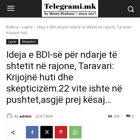
Ballina
Lajme
Ideja e BDI-së për ndarje të shtetit në rajone, Taravari:
Krijojnë huti...
Lajme
Maqedoni
Ideja e BDI-së për ndarje të
shtetit në rajone, Taravari:
Krijojnë huti dhe
skepticizëm.22 vite ishte në
pushtet,asgjë prej kësaj…
By
admin
22.07.2024
235
0