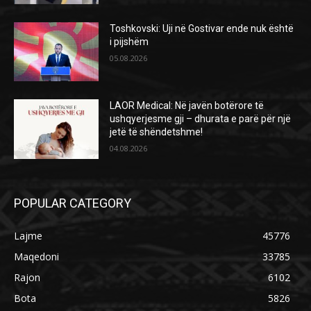
Toshkovski: Uji në Gostivar ende nuk është
i pijshëm
05.08.2026
LAOR Medical: Në javën botërore të
ushqyerjesme gji – dhurata e parë për një
jetë të shëndetshme!
04.08.2026
POPULAR CATEGORY
Lajme
45776
Maqedoni
33785
Rajon
6102
Bota
5826