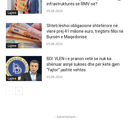
infrastrukturës së RMV-së?
05.08.2026
Lajme
Shteti lëshoi obligacione shtetërore në
vlerë prej 41 milionë euro, tregtimi filloi në
Bursën e Maqedonisë
05.08.2026
Lajme
BDI: VLEN-i e pranon vetë se nuk ka
shënuar asnjë sukses dhe për këtë gjen
“fajtor” jashtë vehtes
05.08.2026
Lajme
- Advertisment -