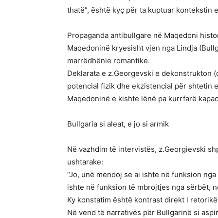
thatë”, është kyç për ta kuptuar kontekstin 
Propaganda antibullgare në Maqedoni histor
Maqedoninë kryesisht vjen nga Lindja (Bullga
marrëdhënie romantike.
Deklarata e z.Georgevski e dekonstrukton 
potencial fizik dhe ekzistencial për shtetin 
Maqedoninë e kishte lënë pa kurrfarë kapaci
Bullgaria si aleat, e jo si armik
Në vazhdim të intervistës, z.Georgievski sh
ushtarake:
“Jo, unë mendoj se ai ishte në funksion ng
ishte në funksion të mbrojtjes nga sërbët, 
Ky konstatim është kontrast direkt i retorik
Në vend të narrativës për Bullgarinë si asp