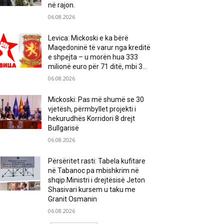
në rajon.
06.08.2026
Levica: Mickoski e ka bërë
Maqedoninë të varur nga kreditë
e shpejta – u morën hua 333
milionë euro për 71 ditë, mbi 3...
06.08.2026
Mickoski: Pas më shumë se 30
vjetësh, përmbyllet projekti i
hekurudhës Korridori 8 drejt
Bullgarisë
06.08.2026
Përsëritet rasti: Tabela kufitare
në Tabanoc pa mbishkrim në
shqip.Ministri i drejtësisë Jeton
Shasivari kursem u taku me
Granit Osmanin
06.08.2026