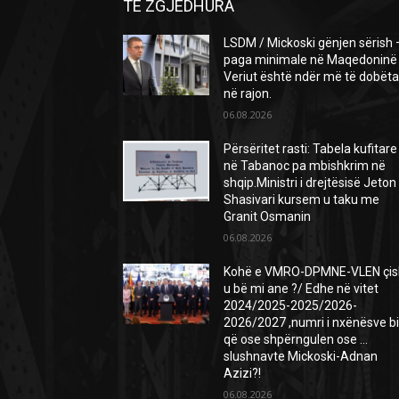
TE ZGJEDHURA
LSDM / Mickoski gënjen sërish 
paga minimale në Maqedoninë
Veriut është ndër më të dobëta
në rajon.
06.08.2026
Përsëritet rasti: Tabela kufitare
në Tabanoc pa mbishkrim në
shqip.Ministri i drejtësisë Jeton
Shasivari kursem u taku me
Granit Osmanin
06.08.2026
Kohë e VMRO-DPMNE-VLEN çis
u bë mi ane ?/ Edhe në vitet
2024/2025-2025/2026-
2026/2027 ,numri i nxënësve b
që ose shpërngulen ose …
slushnavte Mickoski-Adnan
Azizi?!
06.08.2026