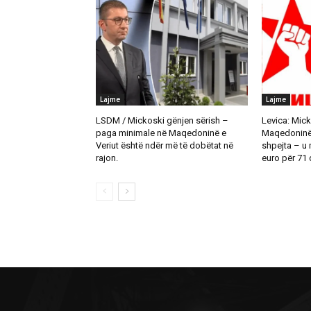
Lajme
Lajme
LSDM / Mickoski gënjen sërish –
Levica: Mick
paga minimale në Maqedoninë e
Maqedoninë t
Veriut është ndër më të dobëtat në
shpejta – u
rajon.
euro për 71 d