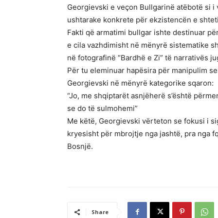
Georgievski e veçon Bullgarinë atëbotë si i
ushtarake konkrete për ekzistencën e shte
Fakti që armatimi bullgar ishte destinuar p
e cila vazhdimisht në mënyrë sistematike s
në fotografinë “Bardhë e Zi” të narrativës j
Për tu eleminuar hapësira për manipulim se 
Georgievski në mënyrë kategorike sqaron:
“Jo, me shqiptarët asnjëherë s’është përmen
se do të sulmohemi”
Me këtë, Georgievski vërteton se fokusi i sig
kryesisht për mbrojtje nga jashtë, pra nga fqi
Bosnjë.
Share