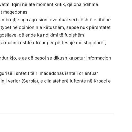
 vetmi fqinj në atë moment kritik, që dha ndihmë
tit maqedonas.
ër mbrojtje nga agresioni eventual serb, është e dhënë
htypet në opinionin e këtushëm, sepse nuk përshtatet
ugosllave, që ende ka ndikimi të fuqishëm
armatimi është ofruar për përleshje me shqiptarët,
dur kjo, e as që besoj se dikush ka patur informacion
urisë i shtetit të ri maqedonas ishte i orientuar
nji verior (Serbia), e cila atëherë luftonte në Kroaci e