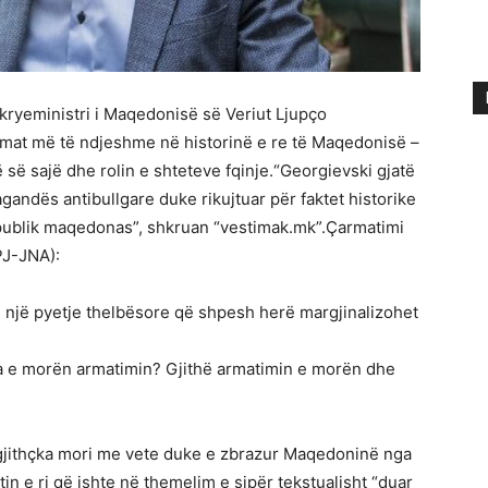
-kryeministri i Maqedonisë së Veriut Ljupço
emat më të ndjeshme në historinë e re të Maqedonisë –
ë së sajë dhe rolin e shteteve fqinje.“Georgievski gjatë
gandës antibullgare duke rikujtuar për faktet historike
 publik maqedonas”, shkruan “vestimak.mk”.Çarmatimi
PJ-JNA):
on një pyetje thelbësore që shpesh herë margjinalizohet
 na e morën armatimin? Gjithë armatimin e morën dhe
jithçka mori me vete duke e zbrazur Maqedoninë nga
in e ri që ishte në themelim e sipër tekstualisht “duar