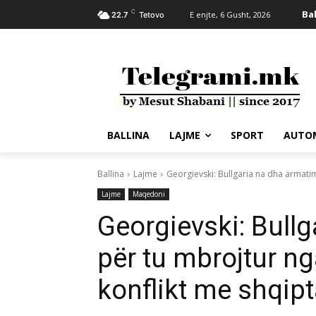
C
Bal
E enjte, 6 Gusht, 2026
22.7
Tetovo
BALLINA
LAJME
SPORT
AUTO
Ballina
Lajme
Georgievski: Bullgaria na dha armatim 
Lajme
Maqedoni
Georgievski: Bull
për tu mbrojtur nga
konflikt me shqipt