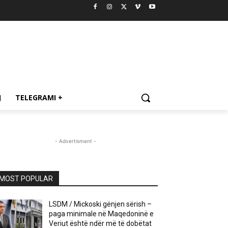
J
TELEGRAMI +
- Advertisment -
MOST POPULAR
LSDM / Mickoski gënjen sërish –
paga minimale në Maqedoninë e
Veriut është ndër më të dobëtat