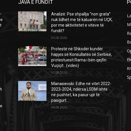
JAVA E FUNDIT
P
–
Analizë: Pse shpallja “non grata”
L
 e
nuk lidhet me të kaluarën në UÇK,
M
t
por me aktivitetet e viteve të
fundit?
R
05.08.2026
B
Protestë në Shkodër kundër
O
hapjes së Konsullatës së Serbisë,
E
protestuesit:Rama i bën qejfin
Vuçiçit…(video)
Kr
03.08.2026
Sp
Manasievski: Edhe në vitet 2022-
h
2023-2024, ndërsa LSDM ishte
në pushtet, ka pasur ujë të
pasigurt…
ie
04.08.2026