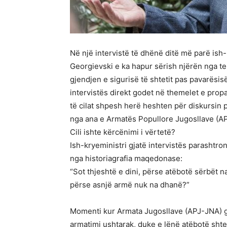
Në një intervistë të dhënë ditë më parë ish
Georgievski e ka hapur sërish njërën nga t
gjendjen e sigurisë të shtetit pas pavarësis
intervistës direkt godet në themelet e propa
të cilat shpesh herë heshten për diskursin
nga ana e Armatës Popullore Jugosllave (A
Cili ishte kërcënimi i vërtetë?
Ish-kryeministri gjatë intervistës parashtr
nga historiagrafia maqedonase:
“Sot thjeshtë e dini, përse atëbotë sërbët
përse asnjë armë nuk na dhanë?”
Momenti kur Armata Jugosllave (APJ-JNA) g
armatimi ushtarak, duke e lënë atëbotë shtet