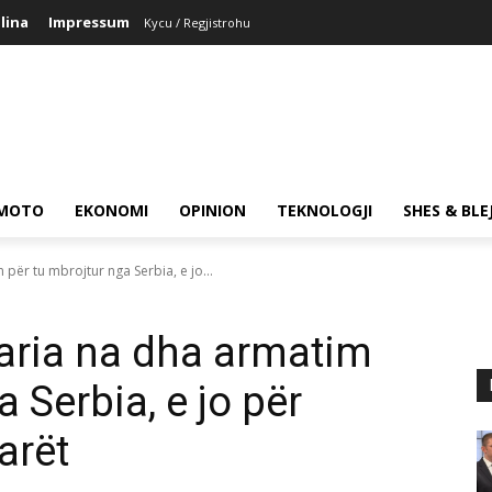
lina
Impressum
Kycu / Regjistrohu
MOTO
EKONOMI
OPINION
TEKNOLOGJI
SHES & BLE
për tu mbrojtur nga Serbia, e jo...
garia na dha armatim
 Serbia, e jo për
arët