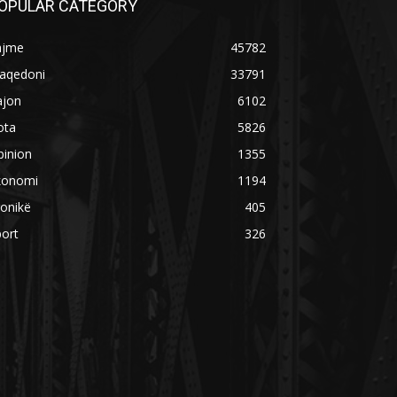
OPULAR CATEGORY
ajme
45782
aqedoni
33791
ajon
6102
ota
5826
pinion
1355
konomi
1194
onikë
405
ort
326