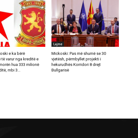
Lajme
oski e ka bërë
Mickoski: Pas më shumë se 30
ë varur nga kreditë e
vjetësh, përmbyllet projekti i
 morën hua 333 milionë
hekurudhës Korridori 8 drejt
itë, mbi 3...
Bullgarisë