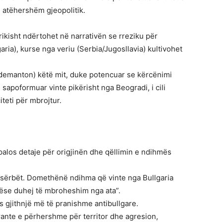
e atëhershëm gjeopolitik.
ikisht ndërtohet në narrativën se rreziku për
ria), kurse nga veriu (Serbia/Jugosllavia) kultivohet
(demanton) këtë mit, duke potencuar se kërcënimi
e sapoformuar vinte pikërisht nga Beogradi, i cili
teti për mbrojtur.
palos detaje për origjinën dhe qëllimin e ndihmës
a sërbët. Domethënë ndihma që vinte nga Bullgaria
nëse duhej të mbroheshim nga ata”.
ës gjithnjë më të pranishme antibullgare.
irante e përhershme për territor dhe agresion,