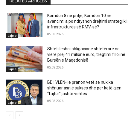
RELATED ARTICLES
Korridori 8 në pritje, Korridori 10 në
avancim: a po ndryshon drejtimi strategjik i
infrastrukturës së RMV-së?
05.08.2026
Lajme
Shteti lëshoi obligacione shtetërore në
vlerë prej 41 milionë euro, tregtimi filloi në
Bursën e Maqedonisë
05.08.2026
Lajme
BDI: VLEN-i e pranon vetë se nuk ka
shënuar asnjë sukses dhe për këtë gjen
“fajtor” jashtë vehtes
05.08.2026
Lajme