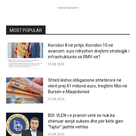
- Advertisment -
MOST POPULAR
Korridori 8 në pritje, Korridori 10 në
avancim: a po ndryshon drejtimi strategjik i
infrastrukturës së RMV-së?
05.08.2026
Shteti lëshoi obligacione shtetërore në
vlerë prej 41 milionë euro, tregtimi filloi në
Bursën e Maqedonisë
05.08.2026
BDI: VLEN-i e pranon vetë se nuk ka
shënuar asnjë sukses dhe për këtë gjen
“fajtor” jashtë vehtes
05.08.2026