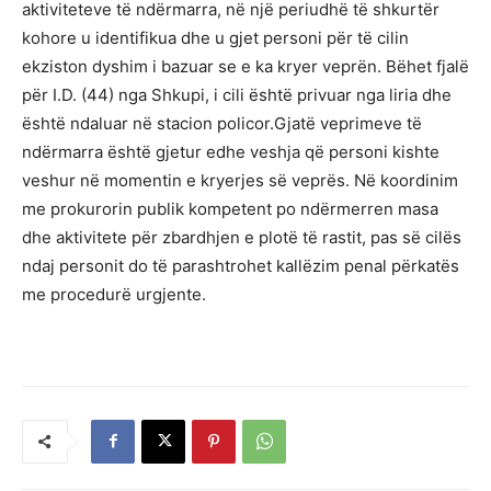
aktiviteteve të ndërmarra, në një periudhë të shkurtër
kohore u identifikua dhe u gjet personi për të cilin
ekziston dyshim i bazuar se e ka kryer veprën. Bëhet fjalë
për I.D. (44) nga Shkupi, i cili është privuar nga liria dhe
është ndaluar në stacion policor.Gjatë veprimeve të
ndërmarra është gjetur edhe veshja që personi kishte
veshur në momentin e kryerjes së veprës. Në koordinim
me prokurorin publik kompetent po ndërmerren masa
dhe aktivitete për zbardhjen e plotë të rastit, pas së cilës
ndaj personit do të parashtrohet kallëzim penal përkatës
me procedurë urgjente.