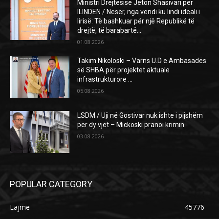
Ministri Drejtësisë Jeton Shasivari për
ILINDEN / Nesër, nga vendi ku lindi ideali i
lirisë: Të bashkuar për një Republikë të
drejtë, të barabartë...
01.08.2026
Takim Nikoloski – Varns U.D e Ambasadës
së SHBA për projektet aktuale
infrastrukturore …
05.08.2026
LSDM / Uji në Gostivar nuk ishte i pijshëm
për dy vjet – Mickoski pranoi krimin
03.08.2026
POPULAR CATEGORY
Lajme
45776