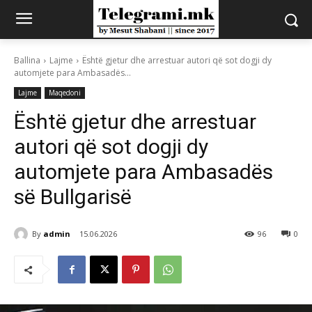
Ballina
Lajme
Është gjetur dhe arrestuar autori që sot dogji dy
automjete para Ambasadës...
Lajme
Maqedoni
Është gjetur dhe arrestuar
autori që sot dogji dy
automjete para Ambasadës
së Bullgarisë
By
admin
15.06.2026
96
0