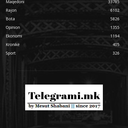
Maqedoni
33785
Rajon
6102
Bota
5826
Opinion
1355
Ekonomi
1194
Kronikë
405
Sport
326