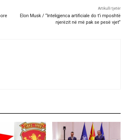
Artikulli tjetër
nore
Elon Musk / “Inteligjenca artificiale do t’i mposhtë
njerëzit në më pak se pesë vjet”