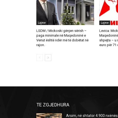
Lajme
Lajme
LSDM / Mickoski gënjen sërish –
Levica: Mick
paga minimale në Maqedoninë e
Maqedoninë t
Veriut është ndër më të dobëtat në
shpejta – u
rajon.
euro për 71 d
TE ZGJEDHURA
Arsim, në shtator 4.900 nxënës