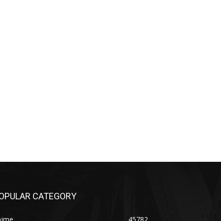
OPULAR CATEGORY
ajme
45782