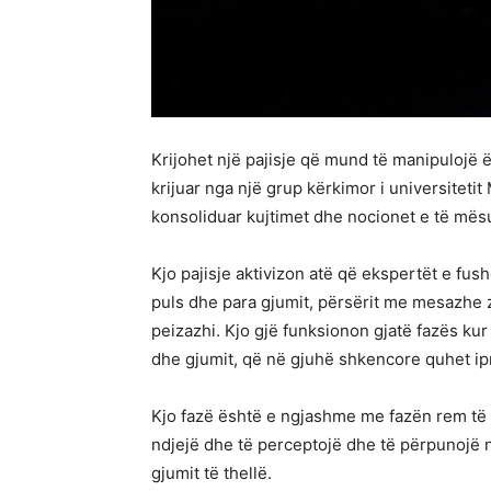
Krijohet një pajisje që mund të manipulojë 
krijuar nga një grup kërkimor i universiteti
konsoliduar kujtimet dhe nocionet e të mësua
Kjo pajisje aktivizon atë që ekspertët e fus
puls dhe para gjumit, përsërit me mesazhe z
peizazhi. Kjo gjë funksionon gjatë fazës ku
dhe gjumit, që në gjuhë shkencore quhet ip
Kjo fazë është e ngjashme me fazën rem të g
ndjejë dhe të perceptojë dhe të përpunojë 
gjumit të thellë.