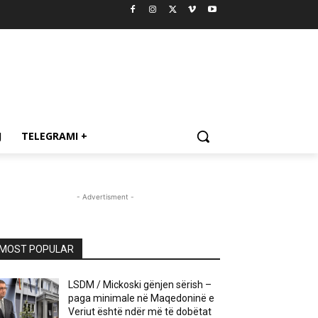
J
TELEGRAMI +
- Advertisment -
MOST POPULAR
LSDM / Mickoski gënjen sërish –
paga minimale në Maqedoninë e
Veriut është ndër më të dobëtat