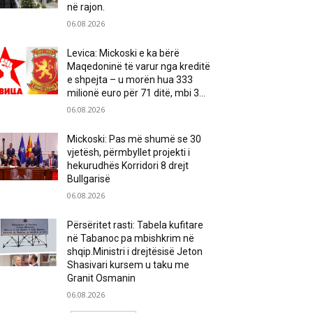
në rajon.
06.08.2026
Levica: Mickoski e ka bërë
Maqedoninë të varur nga kreditë
e shpejta – u morën hua 333
milionë euro për 71 ditë, mbi 3...
06.08.2026
Mickoski: Pas më shumë se 30
vjetësh, përmbyllet projekti i
hekurudhës Korridori 8 drejt
Bullgarisë
06.08.2026
Përsëritet rasti: Tabela kufitare
në Tabanoc pa mbishkrim në
shqip.Ministri i drejtësisë Jeton
Shasivari kursem u taku me
Granit Osmanin
06.08.2026