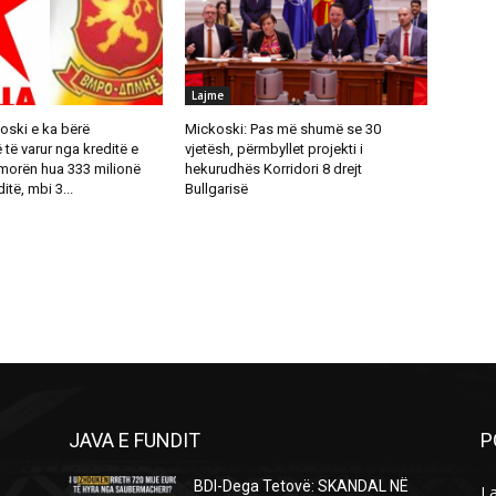
Lajme
oski e ka bërë
Mickoski: Pas më shumë se 30
ë varur nga kreditë e
vjetësh, përmbyllet projekti i
 morën hua 333 milionë
hekurudhës Korridori 8 drejt
itë, mbi 3...
Bullgarisë
JAVA E FUNDIT
P
BDI-Dega Tetovë: SKANDAL NË
L