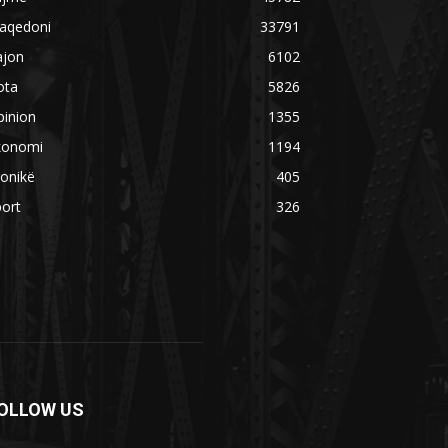
aqedoni
33791
ajon
6102
ota
5826
pinion
1355
konomi
1194
onikë
405
ort
326
OLLOW US