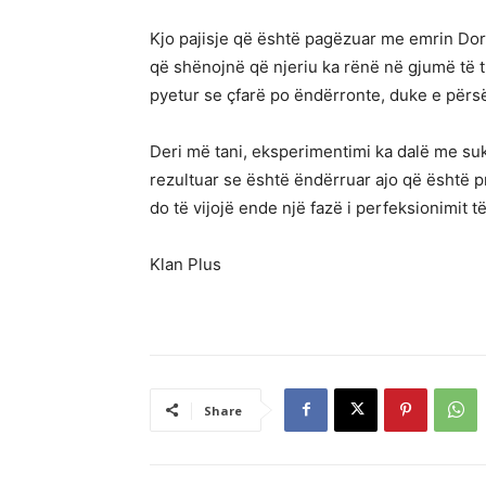
Kjo pajisje që është pagëzuar me emrin Dor
që shënojnë që njeriu ka rënë në gjumë të t
pyetur se çfarë po ëndërronte, duke e përsër
Deri më tani, eksperimentimi ka dalë me suk
rezultuar se është ëndërruar ajo që është p
do të vijojë ende një fazë i perfeksionimit t
Klan Plus
Share