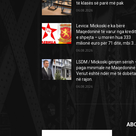
të klasës së parë më pak
06.08.2026
Levica: Mickoski e ka bërë
Maqedoninë të varur nga kredi
e shpejta – u morën hua 333
milionë euro për 71 ditë, mbi 3..
06.08.2026
LSDM / Mickoski gënjen sërish 
paga minimale në Maqedoninë
Veriut është ndër më të dobëta
në rajon.
06.08.2026
AB