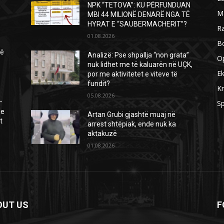
NPK “TETOVA”: KU PËRFUNDUAN
M
MBI 44 MILIONË DENARË NGA TË
HYRAT E “SAUBERMACHERIT”?
R
01.08.2026
B
të
Analizë: Pse shpallja “non grata”
O
nuk lidhet me të kaluarën në UÇK,
.
E
por me aktivitetet e viteve të
fundit?
Kr
05.08.2026
–
Sp
 e
Artan Grubi gjashtë muaj në
t
arrest shtëpiak, ende nuk ka
aktakuzë
01.08.2026
OUT US
F