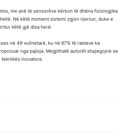
mio, me anë të sensorëve kërkon të dhëna fiziologjike
hellë. Në këtë moment sistemi zgjon njeriun, duke e
itur këtë gjë disa herë.
ses në 49 vullnetarë, ku në 67% të rasteve ka
ropozuar nga pajisja. Megjithatë autorët shpjegojnë se
ë teknikës inovatore.