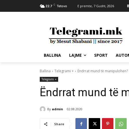
C
B
E premte, 7 Gusht, 2026
22.7
Tetovo
BALLINA
LAJME
SPORT
AUTO
Ballina
Telegrami +
Ëndrrat mund të manipulohen?
Telegrami +
Ëndrrat mund të 
By
admin
02.08.2020
Share