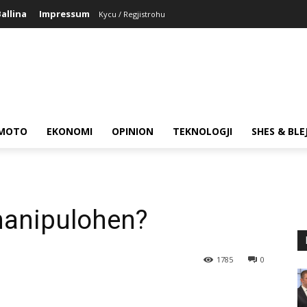
allina
Impressum
Kycu / Regjistrohu
MOTO
EKONOMI
OPINION
TEKNOLOGJI
SHES & BLE
manipulohen?
1785
0