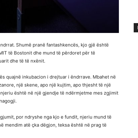
ëndrrat. Shumë pranë fantashkencës, kjo gjë është
t MIT të Bostonit dhe mund të përdoret për të
rit dhe të të nxënit.
hës quajnë inkubacion i drejtuar i ëndrrave. Mbahet në
anore, një skene, apo një kujtim, apo thjesht të një
r njeriu është në një gjendje të ndërmjetme mes zgjimit
nagogji.
jumit, por ndryshe nga kjo e fundit, njeriu mund të
në mendim atë çka dëgjon, teksa është në prag të