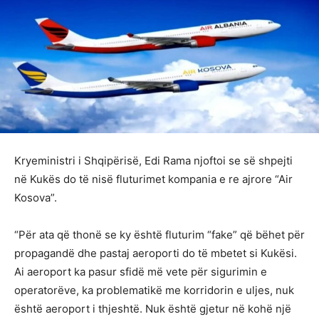
Kryeministri i Shqipërisë, Edi Rama njoftoi se së shpejti
në Kukës do të nisë fluturimet kompania e re ajrore “Air
Kosova”.
“Për ata që thonë se ky është fluturim “fake” që bëhet për
propagandë dhe pastaj aeroporti do të mbetet si Kukësi.
Ai aeroport ka pasur sfidë më vete për sigurimin e
operatorëve, ka problematikë me korridorin e uljes, nuk
është aeroport i thjeshtë. Nuk është gjetur në kohë një