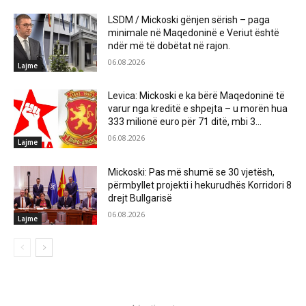
LSDM / Mickoski gënjen sërish – paga
minimale në Maqedoninë e Veriut është
ndër më të dobëtat në rajon.
06.08.2026
Lajme
Levica: Mickoski e ka bërë Maqedoninë të
varur nga kreditë e shpejta – u morën hua
333 milionë euro për 71 ditë, mbi 3...
06.08.2026
Lajme
Mickoski: Pas më shumë se 30 vjetësh,
përmbyllet projekti i hekurudhës Korridori 8
drejt Bullgarisë
06.08.2026
Lajme