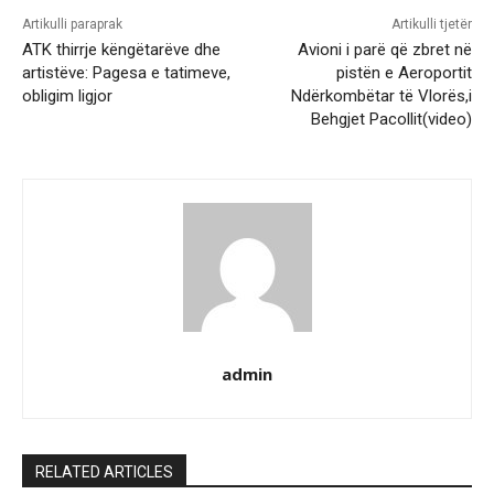
Artikulli paraprak
Artikulli tjetër
ATK thirrje këngëtarëve dhe
Avioni i parë që zbret në
artistëve: Pagesa e tatimeve,
pistën e Aeroportit
obligim ligjor
Ndërkombëtar të Vlorës,i
Behgjet Pacollit(video)
admin
RELATED ARTICLES