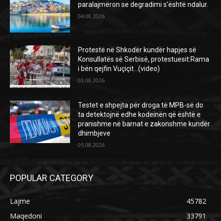
paralajmëron se degradimi s’është ndalur.
04.08.2026
Protestë në Shkodër kundër hapjes së
Konsullatës së Serbisë, protestuesit:Rama
i bën qejfin Vuçiçit…(video)
03.08.2026
Testet e shpejta për droga të MPB-së do
ta detektojnë edhe kodeinën që është e
pranishme në barnat e zakonshme kundër
dhimbjeve
05.08.2026
POPULAR CATEGORY
Lajme
45782
Maqedoni
33791