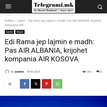
Ballina
Lajme
Edi Rama jep lajmin e madh: Pas AIR ALBANIA, krijohet
kompania AIR...
Lajme
Rajon
Edi Rama jep lajmin e madh:
Pas AIR ALBANIA, krijohet
kompania AIR KOSOVA
By
admin
09.05.2025
206
0