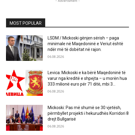
- Advertisment -
MOST POPULAR
LSDM / Mickoski gënjen sërish – paga
minimale në Maqedoninë e Veriut është
ndër më të dobëtat në rajon.
06.08.2026
Levica: Mickoski e ka bërë Maqedoninë të
varur nga kreditë e shpejta – u morën hua
333 milionë euro për 71 ditë, mbi 3...
06.08.2026
Mickoski: Pas më shumë se 30 vjetësh,
përmbyllet projekti i hekurudhës Korridori 8
drejt Bullgarisë
06.08.2026