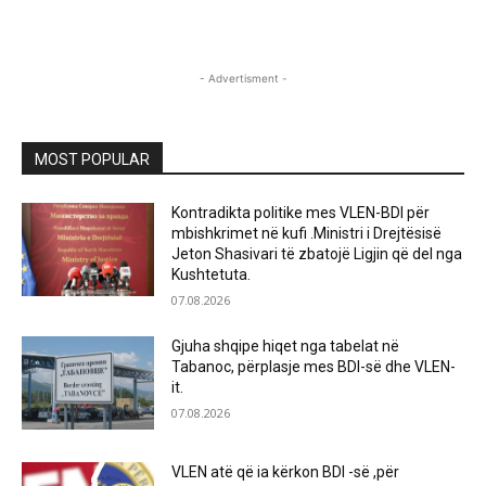
- Advertisment -
MOST POPULAR
Kontradikta politike mes VLEN-BDI për
mbishkrimet në kufi .Ministri i Drejtësisë
Jeton Shasivari të zbatojë Ligjin që del nga
Kushtetuta.
07.08.2026
Gjuha shqipe hiqet nga tabelat në
Tabanoc, përplasje mes BDI-së dhe VLEN-
it.
07.08.2026
VLEN atë që ia kërkon BDI -së ,për