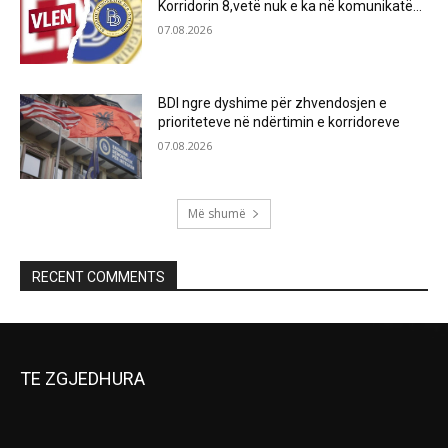
Korridorin 8,vetë nuk e ka në komunikatë…
07.08.2026
BDI ngre dyshime për zhvendosjen e
prioriteteve në ndërtimin e korridoreve
07.08.2026
Më shumë
RECENT COMMENTS
TE ZGJEDHURA