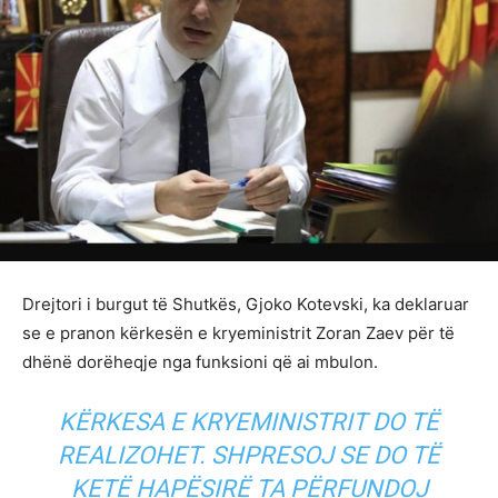
Drejtori i burgut të Shutkës, Gjoko Kotevski, ka deklaruar
se e pranon kërkesën e kryeministrit Zoran Zaev për të
dhënë dorëheqje nga funksioni që ai mbulon.
KËRKESA E KRYEMINISTRIT DO TË
REALIZOHET. SHPRESOJ SE DO TË
KETË HAPËSIRË TA PËRFUNDOJ