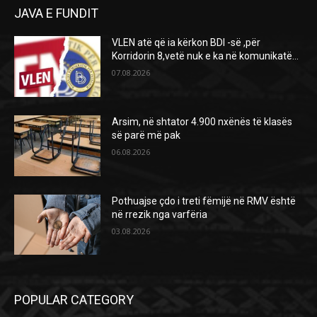
JAVA E FUNDIT
VLEN atë që ia kërkon BDI -së ,për
Korridorin 8,vetë nuk e ka në komunikatë…
07.08.2026
Arsim, në shtator 4.900 nxënës të klasës
së parë më pak
06.08.2026
Pothuajse çdo i treti fëmijë në RMV është
në rrezik nga varfëria
03.08.2026
POPULAR CATEGORY