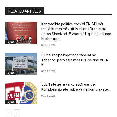
RELATED ARTICLES
Kontradikta politike mes VLEN-BDI për
mbishkrimet në kufi .Ministri i Drejtësisë
Jeton Shasivari të zbatojë Ligjin që del nga
Kushtetuta.
Lajme
07.08.2026
Gjuha shqipe hiqet nga tabelat në
Tabanoc, përplasje mes BDI-së dhe VLEN-
it.
07.08.2026
Lajme
VLEN atë që ia kërkon BDI -së ,për
Korridorin 8,vetë nuk e ka në komunikatë…
07.08.2026
Lajme