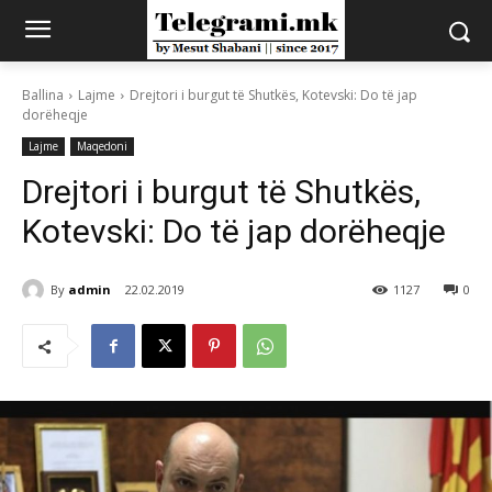
Ballina
Lajme
Drejtori i burgut të Shutkës, Kotevski: Do të jap
dorëheqje
Lajme
Maqedoni
Drejtori i burgut të Shutkës,
Kotevski: Do të jap dorëheqje
By
admin
22.02.2019
1127
0