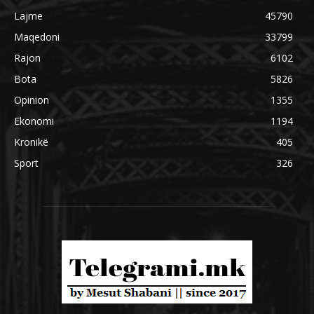
Lajme
45790
Maqedoni
33799
Rajon
6102
Bota
5826
Opinion
1355
Ekonomi
1194
Kronikë
405
Sport
326