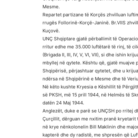
Mesme.
Repartet partizane të Korçës zhvilluan luftim
rrugës Follorinë-Korçë-Janinë. Br.VIIS zhvil
Kuçovë.
UNÇ Shqiptare gjatë përballimit të Operacion
rritur edhe me 35.000 luftëtarë të rinj, të ci
(Brigada II, III, IV, V, VI, VII), si dhe ishin k
mbyllej në qytete. Kështu që, gjatë muajve pr
Shqipërisë, përjashtuar qytetet, dhe u krijuan
ndërsa në Shqipërinë e Mesme dhe të Veriu
Në këto kushte Kryesia e Këshillit të Përgj
së PKSH, më 15 prill 1944, në Helmës të Skra
datën 24 Maj 1944.
Anglezët, duke e parë se UNÇSH po rritej dh
Çurçillit, dërguan me nxitim pranë kryetarit 
në krye nënkolonelin Bill Maklinin dhe major
kapterë dhe dy radistë, me shpresën që Luft