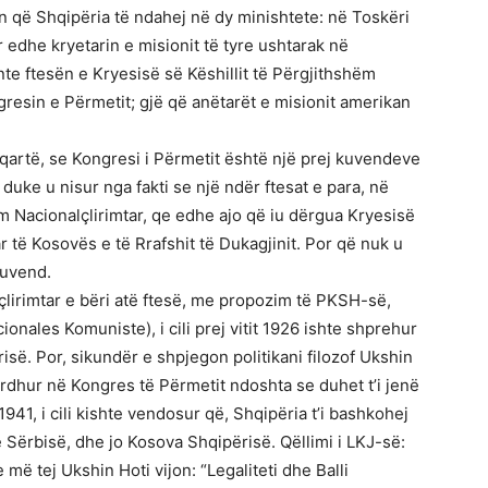
 që Shqipëria të ndahej në dy minishtete: në Toskëri
 edhe kryetarin e misionit të tyre ushtarak në
te ftesën e Kryesisë së Këshillit të Përgjithshëm
gresin e Përmetit; gjë që anëtarët e misionit amerikan
qartë, se Kongresi i Përmetit është një prej kuvendeve
uke u nisur nga fakti se një ndër ftesat e para, në
ëm Nacionalçlirimtar, qe edhe ajo që iu dërgua Kryesisë
r të Kosovës e të Rrafshit të Dukagjinit. Por që nuk u
kuvend.
çlirimtar e bëri atë ftesë, me propozim të PKSH-së,
onales Komuniste), i cili prej vitit 1926 ishte shprehur
isë. Por, sikundër e shpjegon politikani filozof Ukshin
ardhur në Kongres të Përmetit ndoshta se duhet t’i jenë
 1941, i cili kishte vendosur që, Shqipëria t’i bashkohej
 Sërbisë, dhe jo Kosova Shqipërisë. Qëllimi i LKJ-së:
më tej Ukshin Hoti vijon: “Legaliteti dhe Balli