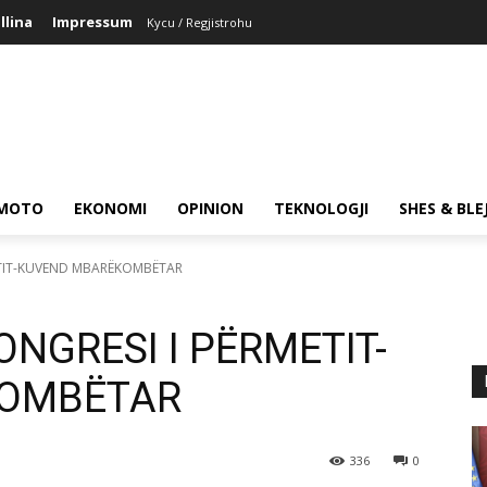
llina
Impressum
Kycu / Regjistrohu
MOTO
EKONOMI
OPINION
TEKNOLOGJI
SHES & BLE
RMETIT-KUVEND MBARËKOMBËTAR
KONGRESI I PËRMETIT-
KOMBËTAR
336
0