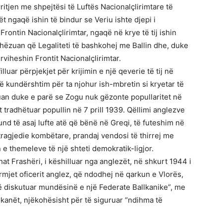
ritjen me shpejtësi të Luftës Nacionalçlirimtare të
ët ngaqë ishin të bindur se Veriu ishte djepi i
ontin Nacionalçlirimtar, ngaqë në krye të tij ishin
hëzuan që Legaliteti të bashkohej me Ballin dhe, duke
viheshin Frontit Nacionalçlirimtar.
lluar përpjekjet për krijimin e një qeverie të tij në
ë kundërshtim për ta njohur ish-mbretin si kryetar të
atuan duke e parë se Zogu nuk gëzonte popullaritet në
t tradhëtuar popullin në 7 prill 1939. Qëllimi anglezve
und të asaj lufte atë që bënë në Greqi, të futeshim në
 tragjedie kombëtare, prandaj vendosi të thirrej me
 themeleve të një shteti demokratik-ligjor.
’hat Frashëri, i këshilluar nga anglezët, në shkurt 1944 i
jet oficerit anglez, që ndodhej në qarkun e Vlorës,
 diskutuar mundësinë e një Federate Ballkanike”, me
kanët, njëkohësisht për të siguruar “ndihma të