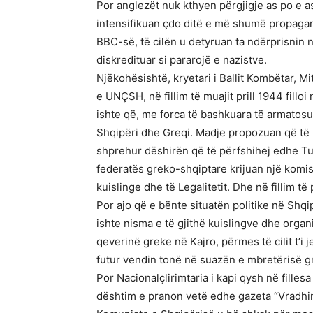
Por anglezët nuk kthyen përgjigje as po e as 
intensifikuan çdo ditë e më shumë propagan
BBC-së, të cilën u detyruan ta ndërprisnin në
diskredituar si pararojë e nazistve.
Njëkohësishtë, kryetari i Ballit Kombëtar, Mi
e UNÇSH, në fillim të muajit prill 1944 filloi
ishte që, me forca të bashkuara të armatos
Shqipëri dhe Greqi. Madje propozuan që të 
shprehur dëshirën që të përfshihej edhe Tur
federatës greko-shqiptare krijuan një komis
kuislinge dhe të Legalitetit. Dhe në fillim të 
Por ajo që e bënte situatën politike në Shq
ishte nisma e të gjithë kuislingve dhe orga
qeverinë greke në Kajro, përmes të cilit t’i 
futur vendin tonë në suazën e mbretërisë g
Por Nacionalçlirimtaria i kapi qysh në fillesa
dështim e pranon vetë edhe gazeta “Vradhini”