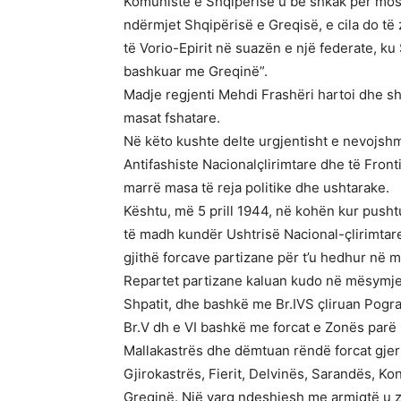
Komuniste e Shqipërisë u bë shkak për mosr
ndërmjet Shqipërisë e Greqisë, e cila do të 
të Vorio-Epirit në suazën e një federate, k
bashkuar me Greqinë”.
Madje regjenti Mehdi Frashëri hartoi dhe sh
masat fshatare.
Në këto kushte delte urgjentisht e nevojsh
Antifashiste Nacionalçlirimtare dhe të Fronti
marrë masa të reja politike dhe ushtarake.
Kështu, më 5 prill 1944, në kohën kur pushtu
të madh kundër Ushtrisë Nacional-çlirimtare
gjithë forcave partizane për t’u hedhur në 
Repartet partizane kaluan kudo në mësymje: 
Shpatit, dhe bashkë me Br.IVS çliruan Pogr
Br.V dh e VI bashkë me forcat e Zonës parë 
Mallakastrës dhe dëmtuan rëndë forcat gjerm
Gjirokastrës, Fierit, Delvinës, Sarandës, Ko
Greqinë. Një varg ndeshjesh me armiqtë u zh