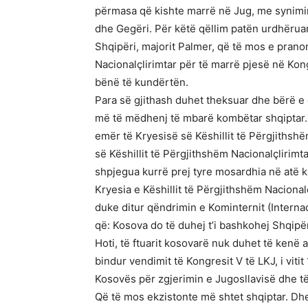
përmasa që kishte marrë në Jug, me synimin
dhe Gegëri. Për këtë qëllim patën urdhëruar
Shqipëri, majorit Palmer, që të mos e pranon
Nacionalçlirimtar për të marrë pjesë në Kon
bënë të kundërtën.
Para së gjithash duhet theksuar dhe bërë e 
më të mëdhenj të mbarë kombëtar shqiptar. d
emër të Kryesisë së Këshillit të Përgjithsh
së Këshillit të Përgjithshëm Nacionalçlirimta
shpjegua kurrë prej tyre mosardhia në atë 
Kryesia e Këshillit të Përgjithshëm Nacional
duke ditur qëndrimin e Kominternit (Internaci
që: Kosova do të duhej t’i bashkohej Shqipër
Hoti, të ftuarit kosovarë nuk duhet të kenë 
bindur vendimit të Kongresit V të LKJ, i vitit
Kosovës për zgjerimin e Jugosllavisë dhe të
Që të mos ekzistonte më shtet shqiptar. Dhe 