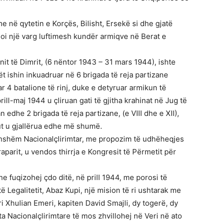
e në qytetin e Korçës, Bilisht, Ersekë si dhe gjatë
loi një varg luftimesh kundër armiqve në Berat e
it të Dimrit, (6 nëntor 1943 – 31 mars 1944), ishte
lët ishin inkuadruar në 6 brigada të reja partizane
rijuar 4 batalione të rinj, duke e detyruar armikun të
ill-maj 1944 u çliruan gati të gjitha krahinat në Jug të
 edhe 2 brigada të reja partizane, (e VIII dhe e XII),
t u gjallërua edhe më shumë.
ithshëm Nacionalçlirimtar, me propozim të udhëheqjes
parit, u vendos thirrja e Kongresit të Përmetit për
e fuqizohej çdo ditë, në prill 1944, me porosi të
të Legalitetit, Abaz Kupi, një mision të ri ushtarak me
i Xhulian Emeri, kapiten David Smajli, dy togerë, dy
a Nacionalçlirimtare të mos zhvillohej në Veri në ato