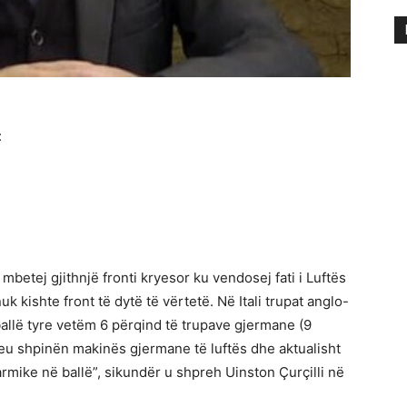
:
 mbetej gjithnjë fronti kryesor ku vendosej fati i Luftës
 kishte front të dytë të vërtetë. Në Itali trupat anglo-
ballë tyre vetëm 6 përqind të trupave gjermane (9
theu shpinën makinës gjermane të luftës dhe aktualisht
mike në ballë”, sikundër u shpreh Uinston Çurçilli në