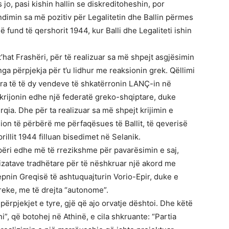
jo, pasi kishin hallin se diskreditoheshin, por
dimin sa më pozitiv për Legalitetin dhe Ballin përmes
 fund të qershorit 1944, kur Balli dhe Legaliteti ishin
t’hat Frashëri, për të realizuar sa më shpejt asgjësimin
 nga përpjekja për t’u lidhur me reaksionin grek. Qëllimi
ura të të dy vendeve të shkatërronin LANÇ-in në
krijonin edhe një federatë greko-shqiptare, duke
qia. Dhe për ta realizuar sa më shpejt krijimin e
ion të përbërë me përfaqësues të Ballit, të qeverisë
prillit 1944 filluan bisedimet në Selanik.
ipëri edhe më të rrezikshme për pavarësimin e saj,
nizatave tradhëtare për të nëshkruar një akord me
jepnin Greqisë të ashtuquajturin Vorio-Epir, duke e
reke, me të drejta “autonome”.
 përpjekjet e tyre, gjë që ajo orvatje dështoi. Dhe këtë
, që botohej në Athinë, e cila shkruante: “Partia