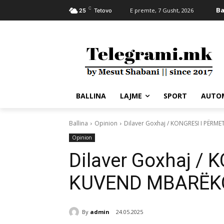
C
Ba
E premte, 7 Gusht, 2026
25
Tetovo
BALLINA
LAJME
SPORT
AUTO
Ballina
Opinion
Dilaver Goxhaj / KONGRESI I PË
Opinion
Dilaver Goxhaj / 
KUVEND MBARË
By
admin
24.05.2025