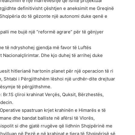
ealizimin e një marrëveshje që ishte projektuar
zgjidhte definitivisht çështjen e aneksimit me Greqinë
u Shqipëria do të gëzonte një autonomi duke qenë e
palli me bujë një “reformë agrare” për të gënjyer
me të ndryshohej gjendja më favor të Luftës
t Nacionalçlirimtar. Dhe kjo duhej të arrihej duke
esit hitlerianë hartonin planet për një operacion të ri
, Shtabi i Përgjithshëm lëshoi një urdhër-dite drejtuar
mësymje të përgjithshme.
Br.1S çliroi krahinat Verçës, Quksit, Bërzhestës,
adecin.
Operative spastruan krjet krahinën e Himarës e të
ane dhe bandat balliste në afërsi të Vlorës,
nispolit si dhe gjatë rrugëve që lidhnin Shqipërinë me
villuan në Pezë e në krahinat e tjera të Shqipërisë së