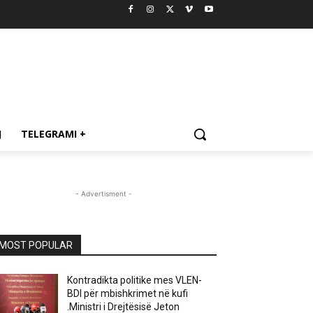
J
TELEGRAMI +
- Advertisment -
MOST POPULAR
Kontradikta politike mes VLEN-
BDI për mbishkrimet në kufi
.Ministri i Drejtësisë Jeton