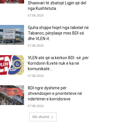
Shasivari të zbatojë Ligjin që del
nga Kushtetuta.
07.08.2026
Gjuha shqipe hiqet nga tabelat në
Tabanoc, përplasje mes BDI-së
dhe VLEN-it.
07.08.2026
VLEN atë që ia kërkon BDI -së ,për
Korridorin 8,vetë nuk e ka në
komunikatë…
07.08.2026
BDI ngre dyshime për
zhvendosjen e prioriteteve në
ndërtimin e korridoreve
07.08.2026
Më shumë