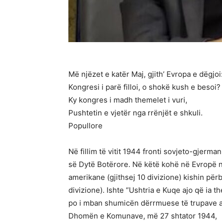
Më njëzet e katër Maj, gjith’ Evropa e dëgjoi
Kongresi i parë filloi, o shokë kush e besoi?
Ky kongres i madh themelet i vuri,
Pushtetin e vjetër nga rrënjët e shkuli.
Popullore
Në fillim të vitit 1944 fronti sovjeto-gjerman
së Dytë Botërore. Në këtë kohë në Evropë nuk
amerikane (gjithsej 10 divizione) kishin për
divizione). Ishte “Ushtria e Kuqe ajo që ia 
po i mban shumicën dërrmuese të trupave ar
Dhomën e Komunave, më 27 shtator 1944,