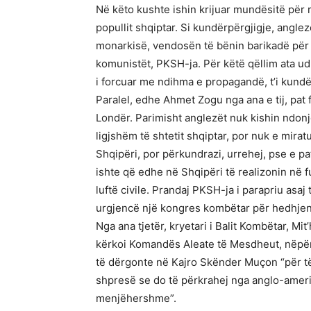
Në këto kushte ishin krijuar mundësitë për r
popullit shqiptar. Si kundërpërgjigje, anglez
monarkisë, vendosën të bënin barikadë për Fr
komunistët, PKSH-ja. Për këtë qëllim ata ud
i forcuar me ndihma e propagandë, t’i kundër
Paralel, edhe Ahmet Zogu nga ana e tij, pat fi
Londër. Parimisht anglezët nuk kishin ndonj
ligjshëm të shtetit shqiptar, por nuk e mir
Shqipëri, por përkundrazi, urrehej, pse e pa
ishte që edhe në Shqipëri të realizonin në f
luftë civile. Prandaj PKSH-ja i parapriu asaj
urgjencë një kongres kombëtar për hedhjen e
Nga ana tjetër, kryetari i Balit Kombëtar, Mit
kërkoi Komandës Aleate të Mesdheut, nëpërm
të dërgonte në Kajro Skënder Muçon “për të
shpresë se do të përkrahej nga anglo-ameri
menjëhershme”.