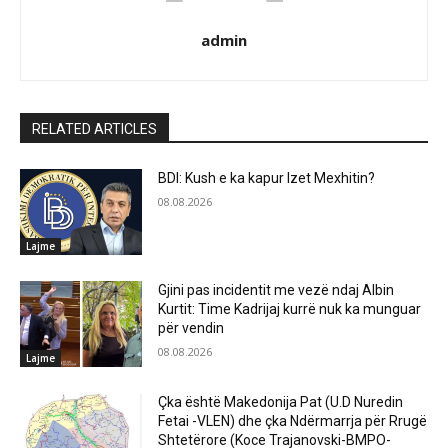
admin
RELATED ARTICLES
BDI: Kush e ka kapur Izet Mexhitin?
08.08.2026
Lajme
Gjini pas incidentit me vezë ndaj Albin
Kurtit: Time Kadrijaj kurrë nuk ka munguar
për vendin
08.08.2026
Lajme
Çka është Makedonija Pat (U.D Nuredin
Fetai -VLEN) dhe çka Ndërmarrja për Rrugë
Shtetërore (Koce Trajanovski-ВМРО-