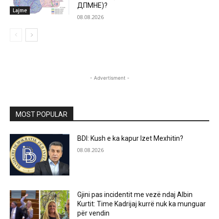
ДПМНЕ)?
Lajme
08.08.2026
- Advertisment -
MOST POPULAR
BDI: Kush e ka kapur Izet Mexhitin?
08.08.2026
Gjini pas incidentit me vezë ndaj Albin
Kurtit: Time Kadrijaj kurrë nuk ka munguar
për vendin