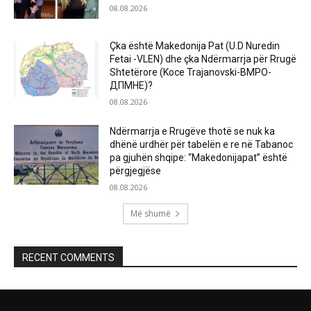
08.08.2026
Çka është Makedonija Pat (U.D Nuredin
Fetai -VLEN) dhe çka Ndërmarrja për Rrugë
Shtetërore (Koce Trajanovski-ВМРО-
ДПМНЕ)?
08.08.2026
Ndërmarrja e Rrugëve thotë se nuk ka
dhënë urdhër për tabelën e re në Tabanoc
pa gjuhën shqipe: “Makedonijapat” është
përgjegjëse
08.08.2026
Më shumë
RECENT COMMENTS