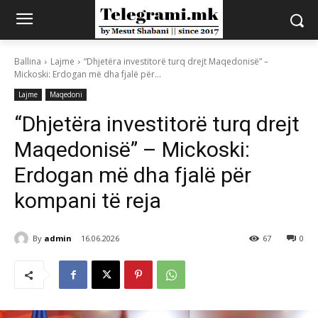
Ballina
Lajme
“Dhjetëra investitorë turq drejt Maqedonisë” –
Mickoski: Erdogan më dha fjalë për...
Lajme
Maqedoni
“Dhjetëra investitorë turq drejt
Maqedonisë” – Mickoski:
Erdogan më dha fjalë për
kompani të reja
By
admin
16.06.2026
67
0