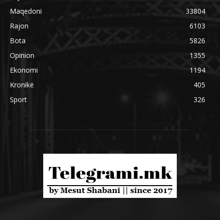
Maqedoni
33804
Rajon
6103
Bota
5826
Opinion
1355
Ekonomi
1194
Kronikë
405
Sport
326