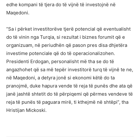
edhe kompani të tjera do të vijnë të investojnë në
Maqedoni.
“Sa i përket investitorëve tjerë potencial që eventualisht
do të vinin nga Turqia, si rezultat i biznes forumit që e
organizuam, në periudhën që pason pres disa dhjetëra
investime potenciale që do të operacionalizohen.
Presidenti Erdogan, personalisht më tha se do të
angazhohet që sa më tepër investitorë turq të vijnë te ne,
në Maqedoni, a detyra jonë si ekonomi këtë do ta
pranojmë, duke hapura vende të reja të punës dhe ata që
janë jashtë shtetit do të përpiqemi që përmes vendeve të
reja të punës të paguara mirë, ti kthejmë në shtëpi”, tha
Hristijan Mickoski.