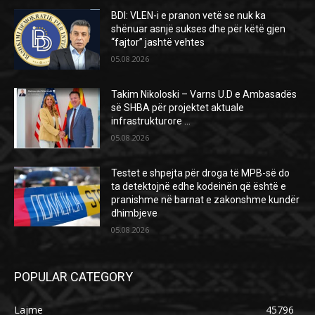
BDI: VLEN-i e pranon vetë se nuk ka
shënuar asnjë sukses dhe për këtë gjen
“fajtor” jashtë vehtes
05.08.2026
Takim Nikoloski – Varns U.D e Ambasadës
së SHBA për projektet aktuale
infrastrukturore …
05.08.2026
Testet e shpejta për droga të MPB-së do
ta detektojnë edhe kodeinën që është e
pranishme në barnat e zakonshme kundër
dhimbjeve
05.08.2026
POPULAR CATEGORY
Lajme
45796