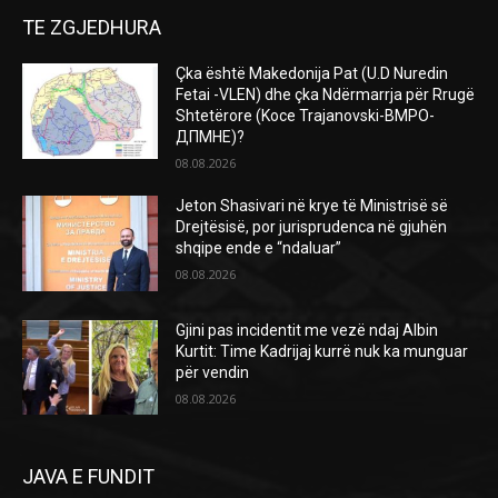
TE ZGJEDHURA
Çka është Makedonija Pat (U.D Nuredin
Fetai -VLEN) dhe çka Ndërmarrja për Rrugë
Shtetërore (Koce Trajanovski-ВМРО-
ДПМНЕ)?
08.08.2026
Jeton Shasivari në krye të Ministrisë së
Drejtësisë, por jurisprudenca në gjuhën
shqipe ende e “ndaluar”
08.08.2026
Gjini pas incidentit me vezë ndaj Albin
Kurtit: Time Kadrijaj kurrë nuk ka munguar
për vendin
08.08.2026
JAVA E FUNDIT