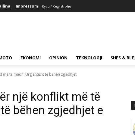
allina
Impressum
Kycu / Regjistrohu
MOTO
EKONOMI
OPINION
TEKNOLOGJI
SHES & BLE
kt më të madh: Urgjentisht të bëhen zgjedhjet...
r një konflikt më të
të bëhen zgjedhjet e