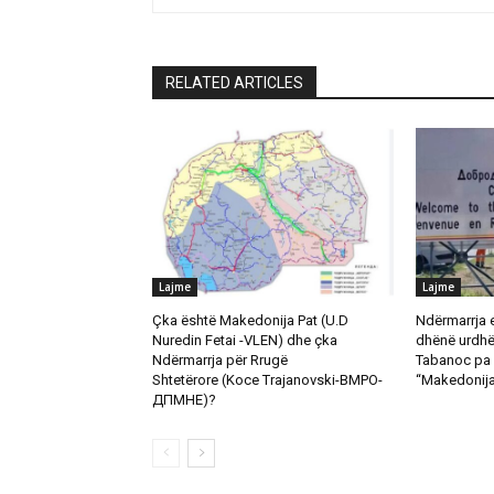
RELATED ARTICLES
Lajme
Lajme
Çka është Makedonija Pat (U.D
Ndërmarrja 
Nuredin Fetai -VLEN) dhe çka
dhënë urdhër
Ndërmarrja për Rrugë
Tabanoc pa 
Shtetërore (Koce Trajanovski-ВМРО-
“Makedonija
ДПМНЕ)?