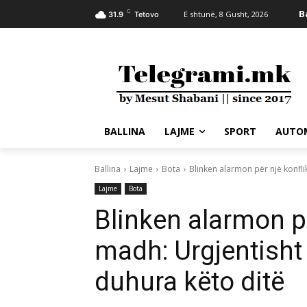
C
B
E shtunë, 8 Gusht, 2026
31.9
Tetovo
BALLINA
LAJME
SPORT
AUTO
Ballina
Lajme
Bota
Blinken alarmon për një konfli
Lajme
Bota
Blinken alarmon pë
madh: Urgjentisht 
duhura këto ditë