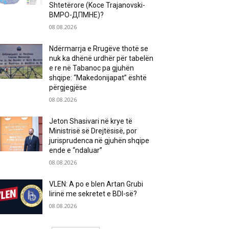
Shtetërore (Koce Trajanovski-
ВМРО-ДПМНЕ)?
08.08.2026
Ndërmarrja e Rrugëve thotë se
nuk ka dhënë urdhër për tabelën
e re në Tabanoc pa gjuhën
shqipe: “Makedonijapat” është
përgjegjëse
08.08.2026
Jeton Shasivari në krye të
Ministrisë së Drejtësisë, por
jurisprudenca në gjuhën shqipe
ende e “ndaluar”
08.08.2026
VLEN: A po e blen Artan Grubi
lirinë me sekretet e BDI-së?
08.08.2026