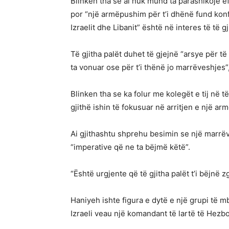
Blinken tha se ai nuk mund ta parashikojë ef
por “një armëpushim për t’i dhënë fund konfli
Izraelit dhe Libanit” është në interes të të g
Të gjitha palët duhet të gjejnë “arsye për të
ta vonuar ose për t’i thënë jo marrëveshjes”,
Blinken tha se ka folur me kolegët e tij në të
gjithë ishin të fokusuar në arritjen e një ar
Ai gjithashtu shprehu besimin se një marrë
“imperative që ne ta bëjmë këtë”.
“Është urgjente që të gjitha palët t’i bëjnë z
Haniyeh ishte figura e dytë e një grupi të mb
Izraeli veau një komandant të lartë të Hezbo