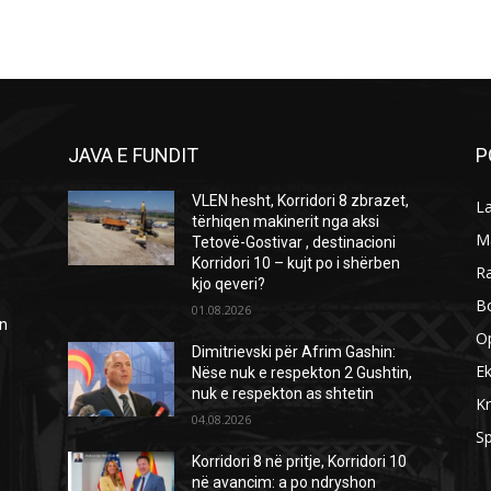
JAVA E FUNDIT
P
VLEN hesht, Korridori 8 zbrazet,
L
tërhiqen makinerit nga aksi
M
Tetovë-Gostivar , destinacioni
Korridori 10 – kujt po i shërben
R
kjo qeveri?
B
01.08.2026
ën
O
Dimitrievski për Afrim Gashin:
E
Nëse nuk e respekton 2 Gushtin,
nuk e respekton as shtetin
Kr
04.08.2026
Sp
Korridori 8 në pritje, Korridori 10
në avancim: a po ndryshon