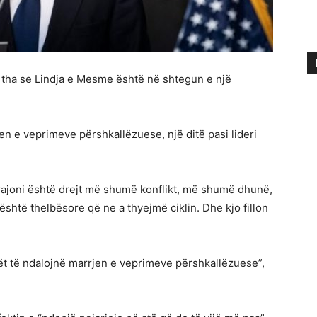
n tha se Lindja e Mesme është në shtegun e një
en e veprimeve përshkallëzuese, një ditë pasi lideri
 rajoni është drejt më shumë konflikt, më shumë dhunë,
htë thelbësore që ne a thyejmë ciklin. Dhe kjo fillon
palët të ndalojnë marrjen e veprimeve përshkallëzuese”,