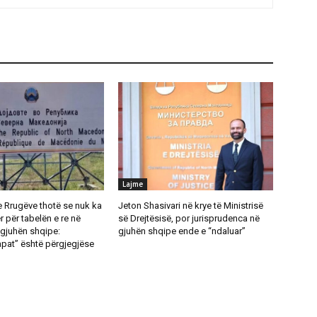
Lajme
e Rrugëve thotë se nuk ka
Jeton Shasivari në krye të Ministrisë
 për tabelën e re në
së Drejtësisë, por jurisprudenca në
gjuhën shqipe:
gjuhën shqipe ende e “ndaluar”
pat” është përgjegjëse