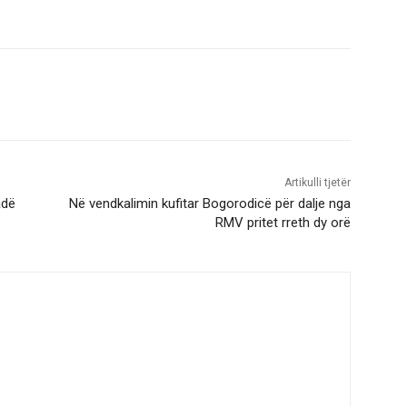
Artikulli tjetër
adë
Në vendkalimin kufitar Bogorodicë për dalje nga
RMV pritet rreth dy orë