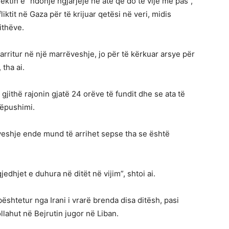
ektin e “ndonjë ngjarjeje në atë që do të vijë më pas”,
ktit në Gaza për të krijuar qetësi në veri, midis
jithëve.
 arritur në një marrëveshje, jo për të kërkuar arsye për
 tha ai.
 gjithë rajonin gjatë 24 orëve të fundit dhe se ata të
mëpushimi.
veshje ende mund të arrihet sepse tha se është
gjedhjet e duhura në ditët në vijim”, shtoi ai.
ështetur nga Irani i vrarë brenda disa ditësh, pasi
llahut në Bejrutin jugor në Liban.