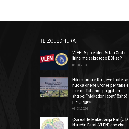
TE ZGJEDHURA
VLEN: A po e blen Artan Grubi
lirinë me sekretet e BDI-së?
08.08.2026
Ndërmarrja e Rrugëve thotë se
nuk ka dhënë urdhër për tabel
e re në Tabanoc pa gjuhën
shqipe: “Makedonijapat” është
përgjegjëse
08.08.2026
Çka është Makedonija Pat (U.D
Nuredin Fetai -VLEN) dhe çka