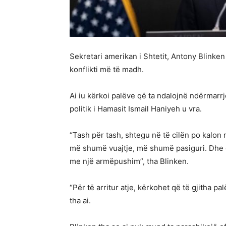
Sekretari amerikan i Shtetit, Antony Blinke
konflikti më të madh.
Ai iu kërkoi palëve që ta ndalojnë ndërmarrj
politik i Hamasit Ismail Haniyeh u vra.
“Tash për tash, shtegu në të cilën po kalon
më shumë vuajtje, më shumë pasiguri. Dhe ës
me një armëpushim”, tha Blinken.
“Për të arritur atje, kërkohet që të gjitha 
tha ai.