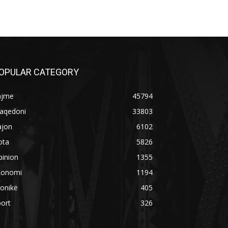
OPULAR CATEGORY
ajme
45794
aqedoni
33803
ajon
6102
ota
5826
pinion
1355
konomi
1194
onikë
405
ort
326