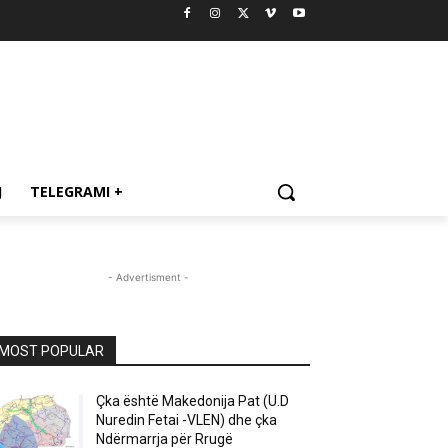
J
TELEGRAMI +
- Advertisment -
MOST POPULAR
Çka është Makedonija Pat (U.D
Nuredin Fetai -VLEN) dhe çka
Ndërmarrja për Rrugë