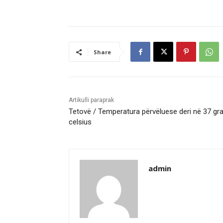
Share
Artikulli paraprak
Tetovë / Temperatura përvëluese deri në 37 gr
celsius
admin