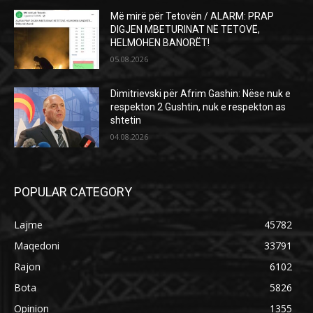
Më mirë për Tetovën / ALARM: PRAP
DIGJEN MBETURINAT NË TETOVË,
HELMOHEN BANORËT!
05.08.2026
Dimitrievski për Afrim Gashin: Nëse nuk e
respekton 2 Gushtin, nuk e respekton as
shtetin
04.08.2026
POPULAR CATEGORY
Lajme
45782
Maqedoni
33791
Rajon
6102
Bota
5826
Opinion
1355