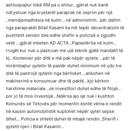
ashtuquajtur tokë RM pa u shitur…gjërat nuk kanë
ndryshuar nga kryetarët paraprak në veprim për një
..mendjemadhësia në kulm….në administrim.. për dallim
nga paraprakët Bilall Kasami ka më tepër decentralizim të
pushtetit vendor bile edhe shefin e policisë e zgjodhi
vetë …gjërat mbeten AD ACTA…Papastërtia në kulm…
rrugët kur nuk u pastruan me ujë teknik gjatë mandatit të
tij…Kontenier për ditë e më pak nëpër qytete …për të
mirëmbajtur qytetin të pastër duhet minimum në çdo tre
ditë të pastrojë qytetin nga bërlloket …ankohen në
makinerinë e konsumuar dhe të paktë…kjo kërkon
harxhime materiale…ok investitori duhet edhe të fitojë…
por jo të mos investojë…Ndërsa ajo që nuk i kushton
Komunës së Tetovës për momentin është vënia e rendit
në kaosin automobilistik kuptohet nëpër qytet sepse
dihet… Policia e shtetit duhet të mbajë rendin..Sherifi i
qytetit njeri i Bilall Kasamit…