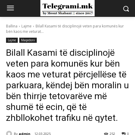
Ballina
Lajme
Bilall Kasami të disciplinojë veten para komunës kur
bën kaos me veturat...
Lajme
Maqedoni
Bilall Kasami të disciplinojë
veten para komunës kur bën
kaos me veturat përcjellëse të
parkuara, këndej bën moralin u
bën thirrje tetovarëve më
shumë të ecin, që të
zhbllokohet trafiku në qytet.
By
admin
12.03.2025
252
0