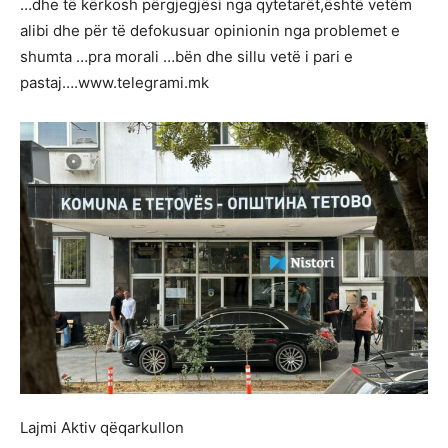
…dhe të kërkosh përgjegjësi nga qytetarët,është vetëm
alibi dhe për të defokusuar opinionin nga problemet e
shumta …pra morali …bën dhe sillu vetë i pari e
pastaj….www.telegrami.mk
Lajmi Aktiv qëqarkullon