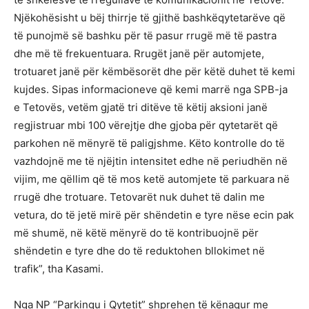
Njëkohësisht u bëj thirrje të gjithë bashkëqytetarëve që
të punojmë së bashku për të pasur rrugë më të pastra
dhe më të frekuentuara. Rrugët janë për automjete,
trotuaret janë për këmbësorët dhe për këtë duhet të kemi
kujdes. Sipas informacioneve që kemi marrë nga SPB-ja
e Tetovës, vetëm gjatë tri ditëve të këtij aksioni janë
regjistruar mbi 100 vërejtje dhe gjoba për qytetarët që
parkohen në mënyrë të paligjshme. Këto kontrolle do të
vazhdojnë me të njëjtin intensitet edhe në periudhën në
vijim, me qëllim që të mos ketë automjete të parkuara në
rrugë dhe trotuare. Tetovarët nuk duhet të dalin me
vetura, do të jetë mirë për shëndetin e tyre nëse ecin pak
më shumë, në këtë mënyrë do të kontribuojnë për
shëndetin e tyre dhe do të reduktohen bllokimet në
trafik”, tha Kasami.
Nga NP “Parkingu i Qytetit” shprehen të kënaqur me