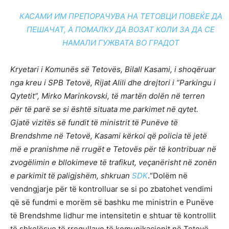
КАСАМИ ИМ ПРЕПОРАЧУВА НА ТЕТОВЦИ ПОВЕЌЕ ДА
ПЕШАЧАТ, А ПОМАЛКУ ДА ВОЗАТ КОЛИ ЗА ДА СЕ
НАМАЛИ ГУЖВАТА ВО ГРАДОТ
Kryetari i Komunës së Tetovës, Bilall Kasami, i shoqëruar
nga kreu i SPB Tetovë, Rijat Alili dhe drejtori i “Parkingu i
Qytetit”, Mirko Marinkovski, të martën dolën në terren
për të parë se si është situata me parkimet në qytet.
Gjatë vizitës së fundit të ministrit të Punëve të
Brendshme në Tetovë, Kasami kërkoi që policia të jetë
më e pranishme në rrugët e Tetovës për të kontribuar në
zvogëlimin e bllokimeve të trafikut, veçanërisht në zonën
e parkimit të paligjshëm, shkruan
SDK
.“Dolëm në
vendngjarje për të kontrolluar se si po zbatohet vendimi
që së fundmi e morëm së bashku me ministrin e Punëve
të Brendshme lidhur me intensitetin e shtuar të kontrollit
të shkelësve të rregullave të komunikacionit në Tetovë.