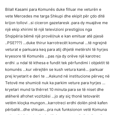
Bilall Kasami para Komunës duke filluar me veturën e
vete Mercedes me targa Shkupi dhe ekipit për çdo ditë
krijon tollovi ..si ciceron gazetaresk .para dy muajëve me
një ekip xhirimi të një televizioni prestigjios nga
Shqipëria bëmë një provë(nuk e kan emituar atë pjesë
..PSE???) …duke thirur karrotrecët komunal …të ngrejnë
veturat e parkuara keq para atij dhjetë metërshi të hyrjes
kryesore të Komunës …pas nja dy orëve një karotrec
erdhi .u ndal të kthesa e fundit tek përfundimi i objektit të
komunës …kur vërejtën se kush vetura kanë… parkuar
prej kryetarit e deri te …Askund në institucione përveç në
Tetovë me shumicë nuk ka parkim veture para hyrjes …
kryetari mund ta thërret 10 minuta para se të niset dhe
atëherë afrohet vozitzësi …jo aty siç thonë tetovarët
vetëm kloçka mungon…karrotreci erdhi dolën pinë kafen
përballë…dhe shkuan…pra nuk funksionon vetë Komuna