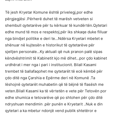
Të jesh Kryetar Komune është privelegj,por edhe
përgjegjësi .Përherë duhet të marësh vetveten si
shembull qytetarëve për tu kërkuar të kundërtën.Qytetari
edhe mund të mos e respektoj,për iks shkaqe duke filluar
nga bindjet politike e deri te…Ndërsa Kryetari mbetet e
shënuar në kujtesën e historikut të qytetarëve për
sjelljen personale…Ky aktuali që nuk pranon palë sipas
këndvështrimit të Kabinetit kjo më dihet…por çdo kabinet
urdhërat i mer nga i pari i institucionit. Bilall Kasami
trembet të ballafaqohet me qytetarët të ecë këmbë për
çdo ditë nga Çarshia e Epërme deri në Komunë .Ta
lëshojnë qytetarët muhabetin që të bëjnë të flasësh me
veten.Bilall Kasami ka të vërtetën e vete për Tetovën por
edhe shumica e tetovarëve që po shtohen për çdo ditë
ndryshuan mendimin .për punën e Kryetarit ..Nuk e din
qytetari a ka mbetur ndonjë vend publik shtetëror e