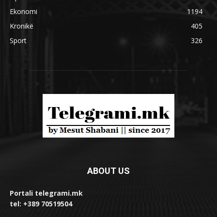
Ekonomi
1194
Kronikë
405
Sport
326
ABOUT US
Portali telegrami.mk
tel: +389 70519504