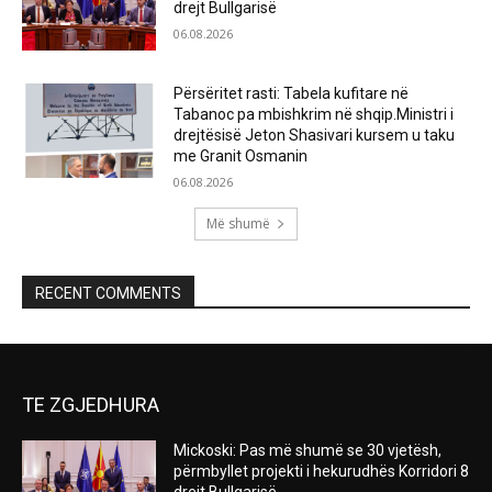
drejt Bullgarisë
06.08.2026
Përsëritet rasti: Tabela kufitare në
Tabanoc pa mbishkrim në shqip.Ministri i
drejtësisë Jeton Shasivari kursem u taku
me Granit Osmanin
06.08.2026
Më shumë
RECENT COMMENTS
TE ZGJEDHURA
Mickoski: Pas më shumë se 30 vjetësh,
përmbyllet projekti i hekurudhës Korridori 8
drejt Bullgarisë