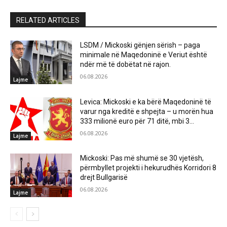
RELATED ARTICLES
LSDM / Mickoski gënjen sërish – paga
minimale në Maqedoninë e Veriut është
ndër më të dobëtat në rajon.
06.08.2026
Lajme
Levica: Mickoski e ka bërë Maqedoninë të
varur nga kreditë e shpejta – u morën hua
333 milionë euro për 71 ditë, mbi 3...
06.08.2026
Lajme
Mickoski: Pas më shumë se 30 vjetësh,
përmbyllet projekti i hekurudhës Korridori 8
drejt Bullgarisë
06.08.2026
Lajme