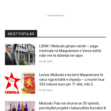
- Advertisment -
MOST POPULAR
LSDM / Mickoski gënjen sërish – paga
minimale në Maqedoninë e Veriut është
ndër më të dobëtat në rajon.
06.08.2026
Levica: Mickoski e ka bërë Maqedoninë të
varur nga kreditë e shpejta – u morën hua
333 milionë euro për 71 ditë, mbi 3...
06.08.2026
Mickoski: Pas më shumë se 30 vjetësh,
përmbyllet projekti i hekurudhës Korridori 8