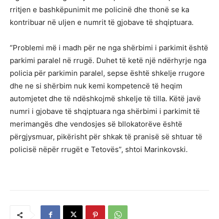
rritjen e bashkëpunimit me policinë dhe thonë se ka
kontribuar në uljen e numrit të gjobave të shqiptuara.
“Problemi më i madh për ne nga shërbimi i parkimit është
parkimi paralel në rrugë. Duhet të ketë një ndërhyrje nga
policia për parkimin paralel, sepse është shkelje rrugore
dhe ne si shërbim nuk kemi kompetencë të heqim
automjetet dhe të ndëshkojmë shkelje të tilla. Këtë javë
numri i gjobave të shqiptuara nga shërbimi i parkimit të
merimangës dhe vendosjes së bllokatorëve është
përgjysmuar, pikërisht për shkak të pranisë së shtuar të
policisë nëpër rrugët e Tetovës”, shtoi Marinkovski.