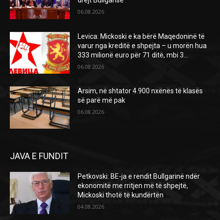
06.08.2026
Levica: Mickoski e ka bërë Maqedoninë të
varur nga kreditë e shpejta – u morën hua
333 milionë euro për 71 ditë, mbi 3...
06.08.2026
Arsim, në shtator 4.900 nxënës të klasës
së parë më pak
06.08.2026
JAVA E FUNDIT
Petkovski: BE-ja e rendit Bullgarinë ndër
ekonomitë me rritjen më të shpejtë,
Mickoski thotë të kundërtën
04.08.2026