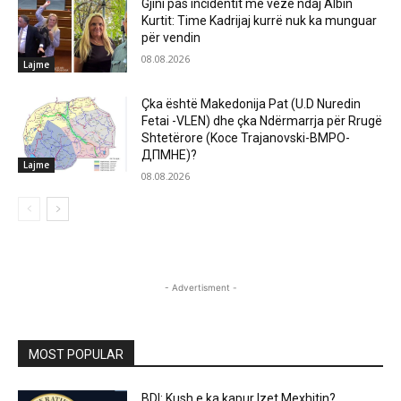
Gjini pas incidentit me vezë ndaj Albin
Kurtit: Time Kadrijaj kurrë nuk ka munguar
për vendin
08.08.2026
Lajme
Çka është Makedonija Pat (U.D Nuredin
Fetai -VLEN) dhe çka Ndërmarrja për Rrugë
Shtetërore (Koce Trajanovski-ВМРО-
ДПМНЕ)?
Lajme
08.08.2026
- Advertisment -
MOST POPULAR
BDI: Kush e ka kapur Izet Mexhitin?