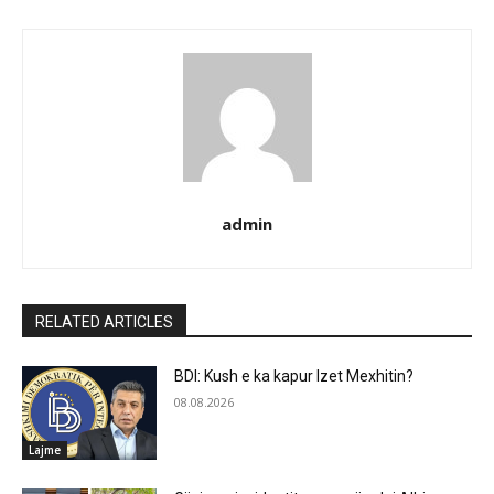
admin
RELATED ARTICLES
BDI: Kush e ka kapur Izet Mexhitin?
08.08.2026
Lajme