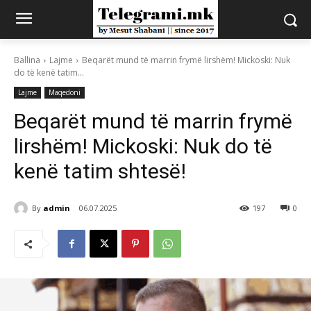
Ballina
Lajme
Beqarët mund të marrin frymë lirshëm! Mickoski: Nuk
do të kenë tatim...
Lajme
Maqedoni
Beqarët mund të marrin frymë
lirshëm! Mickoski: Nuk do të
kenë tatim shtesë!
By
admin
06.07.2025
197
0