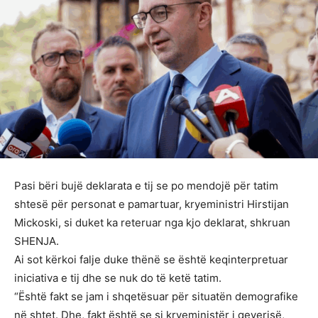
Pasi bëri bujë deklarata e tij se po mendojë për tatim
shtesë për personat e pamartuar, kryeministri Hirstijan
Mickoski, si duket ka reteruar nga kjo deklarat, shkruan
SHENJA.
Ai sot kërkoi falje duke thënë se është keqinterpretuar
iniciativa e tij dhe se nuk do të ketë tatim.
“Është fakt se jam i shqetësuar për situatën demografike
në shtet. Dhe, fakt është se si kryeministër i qeverisë,