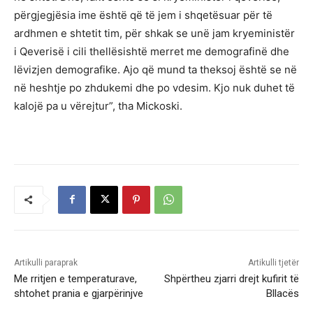
përgjegjësia ime është që të jem i shqetësuar për të
ardhmen e shtetit tim, për shkak se unë jam kryeministër
i Qeverisë i cili thellësishtë merret me demografinë dhe
lëvizjen demografike. Ajo që mund ta theksoj është se në
në heshtje po zhdukemi dhe po vdesim. Kjo nuk duhet të
kalojë pa u vërejtur”, tha Mickoski.
Artikulli paraprak
Artikulli tjetër
Me rritjen e temperaturave,
Shpërtheu zjarri drejt kufirit të
shtohet prania e gjarpërinjve
Bllacës