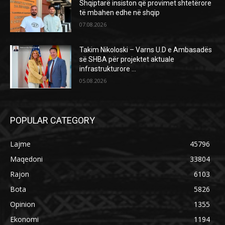
Shqiptarë insiston që provimet shtetërore
të mbahen edhe në shqip
07.08.2026
Takim Nikoloski – Varns U.D e Ambasadës
së SHBA për projektet aktuale
infrastrukturore …
05.08.2026
POPULAR CATEGORY
Lajme
45796
Maqedoni
33804
Rajon
6103
Bota
5826
Opinion
1355
Ekonomi
1194