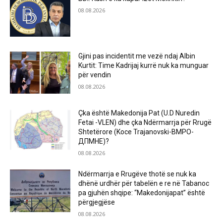
08.08.2026
Gjini pas incidentit me vezë ndaj Albin
Kurtit: Time Kadrijaj kurrë nuk ka munguar
për vendin
08.08.2026
Çka është Makedonija Pat (U.D Nuredin
Fetai -VLEN) dhe çka Ndërmarrja për Rrugë
Shtetërore (Koce Trajanovski-ВМРО-
ДПМНЕ)?
08.08.2026
Ndërmarrja e Rrugëve thotë se nuk ka
dhënë urdhër për tabelën e re në Tabanoc
pa gjuhën shqipe: “Makedonijapat” është
përgjegjëse
08.08.2026