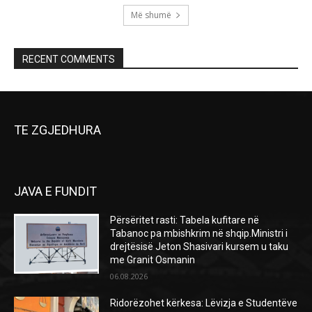
Më shumë
RECENT COMMENTS
TE ZGJEDHURA
JAVA E FUNDIT
Përsëritet rasti: Tabela kufitare në
Tabanoc pa mbishkrim në shqip.Ministri i
drejtësisë Jeton Shasivari kursem u taku
me Granit Osmanin
06.08.2026
Ridorëzohet kërkesa: Lëvizja e Studentëve