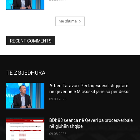
Më shumë
RECENT COMMENTS
TE ZGJEDHURA
Arben Taravari: Përfaqësuesit shqiptarë
në qeverinë e Mickoskit janë sa për dekor
09.08.2026
BDI: 83 seanca në Qeveri pa procesverbale
në gjuhën shqipe
09.08.2026