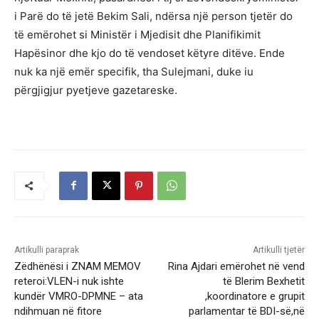
i Parë do të jetë Bekim Sali, ndërsa një person tjetër do
të emërohet si Ministër i Mjedisit dhe Planifikimit
Hapësinor dhe kjo do të vendoset këtyre ditëve. Ende
nuk ka një emër specifik, tha Sulejmani, duke iu
përgjigjur pyetjeve gazetareske.
Artikulli paraprak
Artikulli tjetër
Zëdhënësi i ZNAM MEMOV
Rina Ajdari emërohet në vend
reteroi:VLEN-i nuk ishte
të Blerim Bexhetit
kundër VMRO-DPMNE – ata
,koordinatore e grupit
ndihmuan në fitore
parlamentar të BDI-së,në