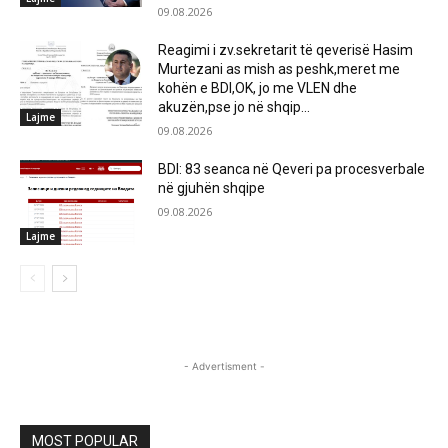
09.08.2026
Reagimi i zv.sekretarit të qeverisë Hasim
Murtezani as mish as peshk,meret me
kohën e BDI,OK, jo me VLEN dhe
akuzën,pse jo në shqip...
Lajme
09.08.2026
BDI: 83 seanca në Qeveri pa procesverbale
në gjuhën shqipe
09.08.2026
Lajme
- Advertisment -
MOST POPULAR