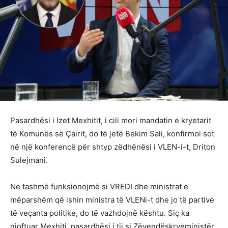
Pasardhësi i Izet Mexhitit, i cili mori mandatin e kryetarit
të Komunës së Çairit, do të jetë Bekim Sali, konfirmoi sot
në një konferencë për shtyp zëdhënësi i VLEN-i-t, Driton
Sulejmani.
Ne tashmë funksionojmë si VREDI dhe ministrat e
mëparshëm që ishin ministra të VLENi-t dhe jo të partive
të veçanta politike, do të vazhdojnë kështu. Siç ka
njoftuar Mexhiti, pasardhësi i tij si Zëvendëskryeministër