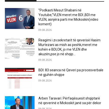
”Podkasti Mesut Shabani në
Youtube,”VLEN meret me BDI ,BDI me
VLEN, asnjëra parti me Mickoskin(video
koment)
09.08.2026
Reagimi i zv.sekretarit të qeverisë Hasim
Murtezani as mish as peshk,meret me
kohën e BDI,OK, jo me VLEN dhe
akuzën,pse jo në shqip...
09.08.2026
BDI: 83 seanca në Qeveri pa procesverbale
në gjuhën shqipe
09.08.2026
Arben Taravari: Përfaqësuesit shqiptarë
në qeverinë e Mickoskit janë sa për dekor
09.08.2026