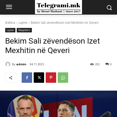
Ballina
Lajme
Bekim Sali zëvendëson Izet Mexhitin në Qeveri
Lajme
Maqedoni
Bekim Sali zëvendëson Izet
Mexhitin në Qeveri
By
admin
04.11.2025
202
0