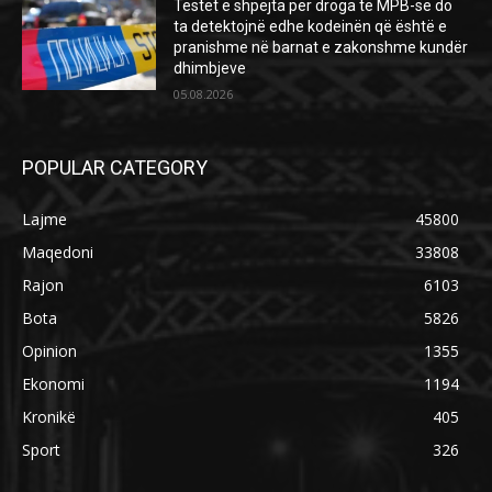
Testet e shpejta për droga të MPB-së do
ta detektojnë edhe kodeinën që është e
pranishme në barnat e zakonshme kundër
dhimbjeve
05.08.2026
POPULAR CATEGORY
Lajme
45800
Maqedoni
33808
Rajon
6103
Bota
5826
Opinion
1355
Ekonomi
1194
Kronikë
405
Sport
326