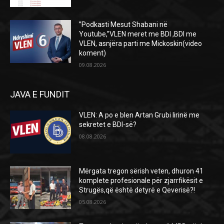
”Podkasti Mesut Shabani në
Youtube,”VLEN meret me BDI ,BDI me
VLEN, asnjëra parti me Mickoskin(video
koment)
09.08.2026
JAVA E FUNDIT
VLEN: A po e blen Artan Grubi lirinë me
sekretet e BDI-së?
08.08.2026
Mërgata tregon sërish veten, dhuron 41
komplete profesionale për zjarrfikësit e
Strugës,që është detyrë e Qeverisë?!
05.08.2026