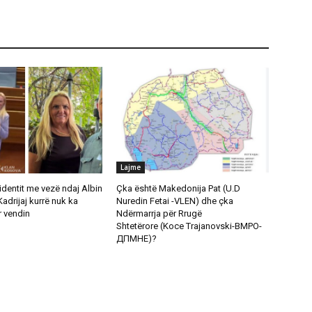
Lajme
cidentit me vezë ndaj Albin
Çka është Makedonija Pat (U.D
Kadrijaj kurrë nuk ka
Nuredin Fetai -VLEN) dhe çka
 vendin
Ndërmarrja për Rrugë
Shtetërore (Koce Trajanovski-ВМРО-
ДПМНЕ)?