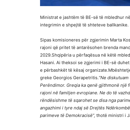
Ministrat e jashtëm të BE-së të mbledhur n
integrimin e shpejtë të shteteve ballkanike.
Sipas komisioneres për zgjerimin Marta Kos,
rajoni që pritet të antarësohen brenda manda
2029.Shqipëria u përfaqësua në këtë mbledh
Hasani. Ai theksoi se zgjerimi i BE-së duhet
e përbashkët të kësaj organizate.Mbështetj
greke Georgios Gerapetritis.
“Ne diskutuam ç
Perëndimor. Greqia ka qenë gjithmonë një for
rajoni në familjen evropiane. Ne do të vaz
rëndësishme të sqarohet se disa nga parim
angazhimi i tyre ndaj së Drejtës Ndërkombëta
parimeve të Demokracisë”,
thotë ministri i 