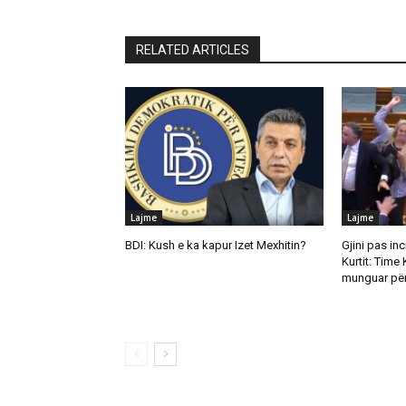
RELATED ARTICLES
Lajme
Lajme
BDI: Kush e ka kapur Izet Mexhitin?
Gjini pas in
Kurtit: Time 
munguar për