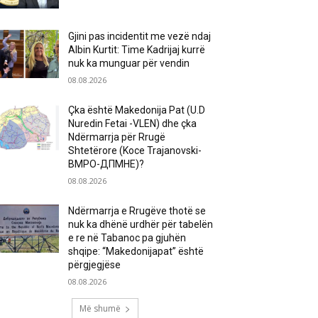
Gjini pas incidentit me vezë ndaj
Albin Kurtit: Time Kadrijaj kurrë
nuk ka munguar për vendin
08.08.2026
Çka është Makedonija Pat (U.D
Nuredin Fetai -VLEN) dhe çka
Ndërmarrja për Rrugë
Shtetërore (Koce Trajanovski-
ВМРО-ДПМНЕ)?
08.08.2026
Ndërmarrja e Rrugëve thotë se
nuk ka dhënë urdhër për tabelën
e re në Tabanoc pa gjuhën
shqipe: “Makedonijapat” është
përgjegjëse
08.08.2026
Më shumë