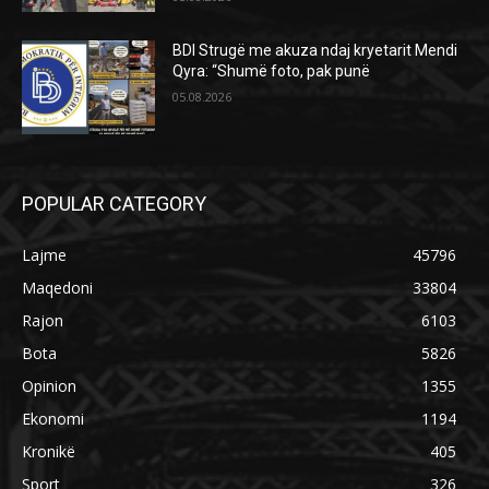
BDI Strugë me akuza ndaj kryetarit Mendi
Qyra: “Shumë foto, pak punë
05.08.2026
POPULAR CATEGORY
Lajme
45796
Maqedoni
33804
Rajon
6103
Bota
5826
Opinion
1355
Ekonomi
1194
Kronikë
405
Sport
326