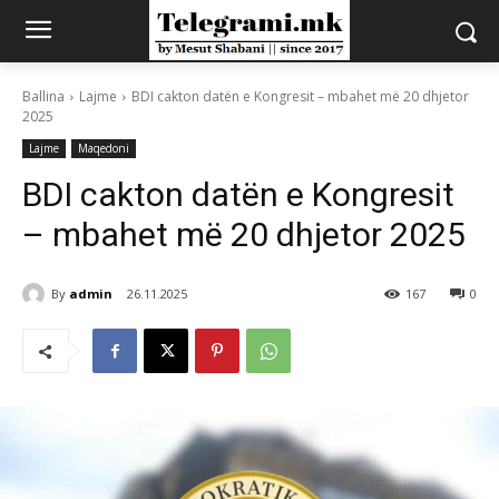
Ballina
Lajme
BDI cakton datën e Kongresit – mbahet më 20 dhjetor
2025
Lajme
Maqedoni
BDI cakton datën e Kongresit
– mbahet më 20 dhjetor 2025
By
admin
26.11.2025
167
0