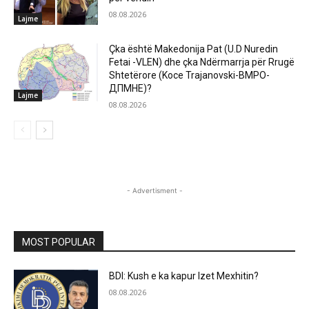
08.08.2026
Lajme
Çka është Makedonija Pat (U.D Nuredin
Fetai -VLEN) dhe çka Ndërmarrja për Rrugë
Shtetërore (Koce Trajanovski-ВМРО-
ДПМНЕ)?
Lajme
08.08.2026
- Advertisment -
MOST POPULAR
BDI: Kush e ka kapur Izet Mexhitin?
08.08.2026