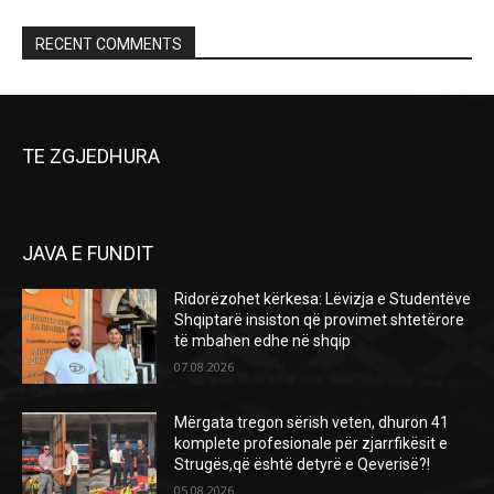
RECENT COMMENTS
TE ZGJEDHURA
JAVA E FUNDIT
Ridorëzohet kërkesa: Lëvizja e Studentëve
Shqiptarë insiston që provimet shtetërore
të mbahen edhe në shqip
07.08.2026
Mërgata tregon sërish veten, dhuron 41
komplete profesionale për zjarrfikësit e
Strugës,që është detyrë e Qeverisë?!
05.08.2026