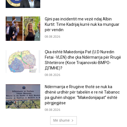
Gjini pas incidentit me vezë ndaj Albin
Kurtit: Time Kadrijaj kurrë nuk ka munguar
për vendin
08.08.2026
Çka është Makedonija Pat (U.D Nuredin
Fetai -VLEN) dhe çka Ndërmarrja për Rrugë
Shtetërore (Koce Trajanovski-ВМРО-
ДПМНЕ)?
08.08.2026
Ndërmarrja e Rrugëve thotë se nuk ka
dhënë urdhër për tabelën e re në Tabanoc
pa gjuhën shqipe: “Makedonijapat” është
përgjegjëse
08.08.2026
Më shumë