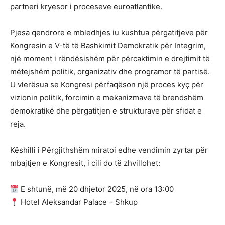
partneri kryesor i proceseve euroatlantike.
Pjesa qendrore e mbledhjes iu kushtua përgatitjeve për
Kongresin e V-të të Bashkimit Demokratik për Integrim,
një moment i rëndësishëm për përcaktimin e drejtimit të
mëtejshëm politik, organizativ dhe programor të partisë.
U vlerësua se Kongresi përfaqëson një proces kyç për
vizionin politik, forcimin e mekanizmave të brendshëm
demokratikë dhe përgatitjen e strukturave për sfidat e
reja.
Këshilli i Përgjithshëm miratoi edhe vendimin zyrtar për
mbajtjen e Kongresit, i cili do të zhvillohet:
E shtunë, më 20 dhjetor 2025, në ora 13:00
Hotel Aleksandar Palace – Shkup