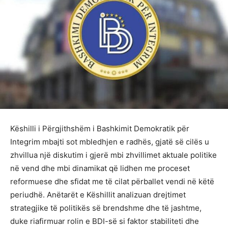
Këshilli i Përgjithshëm i Bashkimit Demokratik për
Integrim mbajti sot mbledhjen e radhës, gjatë së cilës u
zhvillua një diskutim i gjerë mbi zhvillimet aktuale politike
në vend dhe mbi dinamikat që lidhen me proceset
reformuese dhe sfidat me të cilat përballet vendi në këtë
periudhë. Anëtarët e Këshillit analizuan drejtimet
strategjike të politikës së brendshme dhe të jashtme,
duke riafirmuar rolin e BDI-së si faktor stabiliteti dhe