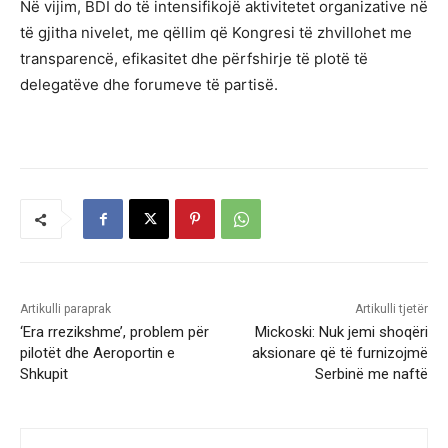
Në vijim, BDI do të intensifikojë aktivitetet organizative në
të gjitha nivelet, me qëllim që Kongresi të zhvillohet me
transparencë, efikasitet dhe përfshirje të plotë të
delegatëve dhe forumeve të partisë.
Artikulli paraprak
Artikulli tjetër
‘Era rrezikshme’, problem për
Mickoski: Nuk jemi shoqëri
pilotët dhe Aeroportin e
aksionare që të furnizojmë
Shkupit
Serbinë me naftë