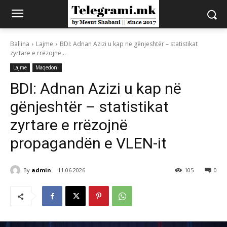
Ballina
Lajme
BDI: Adnan Azizi u kap në gënjeshtër – statistikat
zyrtare e rrëzojnë...
Lajme
Maqedoni
BDI: Adnan Azizi u kap në
gënjeshtër – statistikat
zyrtare e rrëzojnë
propagandën e VLEN-it
By
admin
11.06.2026
105
0