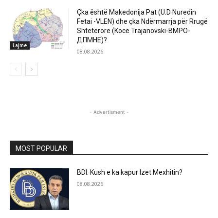
Çka është Makedonija Pat (U.D Nuredin
Fetai -VLEN) dhe çka Ndërmarrja për Rrugë
Shtetërore (Koce Trajanovski-ВМРО-
ДПМНЕ)?
Lajme
08.08.2026
- Advertisment -
MOST POPULAR
BDI: Kush e ka kapur Izet Mexhitin?
08.08.2026