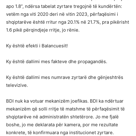
apo 1.8”, ndërsa tabelat zyrtare tregojnë të kundërtën:
vetëm nga viti 2020 deri në vitin 2023, përfaqësimi i
shqiptarëve është rritur nga 20.1% në 21.7%, pra pikërisht
1.6 pikë përqindjeje rritje, jo rënie.
Ky është efekti i Balancuesit!
Ky është dallimi mes fakteve dhe propagandës.
Ky është dallimi mes numrave zyrtarë dhe gënjeshtrës
televizive.
BDI nuk ka votuar mekanizëm joefikas. BDI ka ndërtuar
mekanizëm që solli rritje të matshme të përfaqësimit të
shqiptarëve në administratën shtetërore. Jo me fjalë
boshe, jo me deklarata për kamera, por me rezultate
konkrete, të konfirmuara nga institucionet zyrtare.