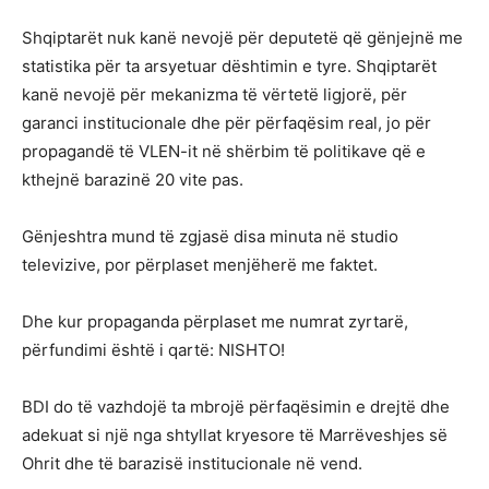
Shqiptarët nuk kanë nevojë për deputetë që gënjejnë me
statistika për ta arsyetuar dështimin e tyre. Shqiptarët
kanë nevojë për mekanizma të vërtetë ligjorë, për
garanci institucionale dhe për përfaqësim real, jo për
propagandë të VLEN-it në shërbim të politikave që e
kthejnë barazinë 20 vite pas.
Gënjeshtra mund të zgjasë disa minuta në studio
televizive, por përplaset menjëherë me faktet.
Dhe kur propaganda përplaset me numrat zyrtarë,
përfundimi është i qartë: NISHTO!
BDI do të vazhdojë ta mbrojë përfaqësimin e drejtë dhe
adekuat si një nga shtyllat kryesore të Marrëveshjes së
Ohrit dhe të barazisë institucionale në vend.