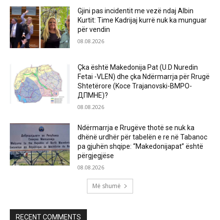
Gjini pas incidentit me vezë ndaj Albin
Kurtit: Time Kadrijaj kurrë nuk ka munguar
për vendin
08.08.2026
Çka është Makedonija Pat (U.D Nuredin
Fetai -VLEN) dhe çka Ndërmarrja për Rrugë
Shtetërore (Koce Trajanovski-ВМРО-
ДПМНЕ)?
08.08.2026
Ndërmarrja e Rrugëve thotë se nuk ka
dhënë urdhër për tabelën e re në Tabanoc
pa gjuhën shqipe: “Makedonijapat” është
përgjegjëse
08.08.2026
Më shumë
RECENT COMMENTS