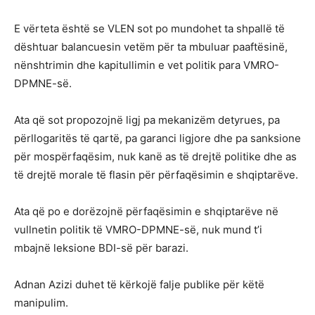
E vërteta është se VLEN sot po mundohet ta shpallë të
dështuar balancuesin vetëm për ta mbuluar paaftësinë,
nënshtrimin dhe kapitullimin e vet politik para VMRO-
DPMNE-së.
Ata që sot propozojnë ligj pa mekanizëm detyrues, pa
përllogaritës të qartë, pa garanci ligjore dhe pa sanksione
për mospërfaqësim, nuk kanë as të drejtë politike dhe as
të drejtë morale të flasin për përfaqësimin e shqiptarëve.
Ata që po e dorëzojnë përfaqësimin e shqiptarëve në
vullnetin politik të VMRO-DPMNE-së, nuk mund t’i
mbajnë leksione BDI-së për barazi.
Adnan Azizi duhet të kërkojë falje publike për këtë
manipulim.