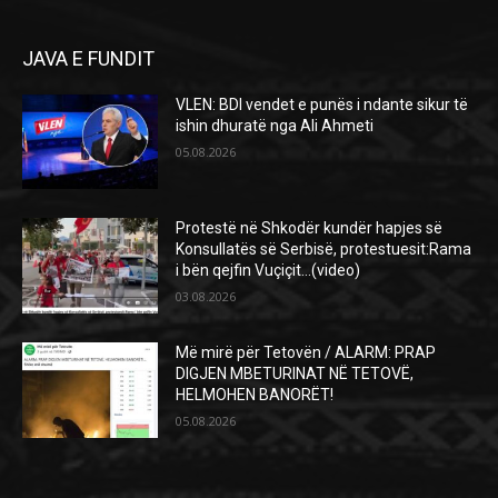
JAVA E FUNDIT
VLEN: BDI vendet e punës i ndante sikur të
ishin dhuratë nga Ali Ahmeti
05.08.2026
Protestë në Shkodër kundër hapjes së
Konsullatës së Serbisë, protestuesit:Rama
i bën qejfin Vuçiçit…(video)
03.08.2026
Më mirë për Tetovën / ALARM: PRAP
DIGJEN MBETURINAT NË TETOVË,
HELMOHEN BANORËT!
05.08.2026