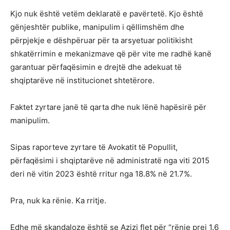
Kjo nuk është vetëm deklaratë e pavërtetë. Kjo është
gënjeshtër publike, manipulim i qëllimshëm dhe
përpjekje e dëshpëruar për ta arsyetuar politikisht
shkatërrimin e mekanizmave që për vite me radhë kanë
garantuar përfaqësimin e drejtë dhe adekuat të
shqiptarëve në institucionet shtetërore.
Faktet zyrtare janë të qarta dhe nuk lënë hapësirë për
manipulim.
Sipas raporteve zyrtare të Avokatit të Popullit,
përfaqësimi i shqiptarëve në administratë nga viti 2015
deri në vitin 2023 është rritur nga 18.8% në 21.7%.
Pra, nuk ka rënie. Ka rritje.
Edhe më skandaloze është se Azizi flet për “rënie prej 1.6