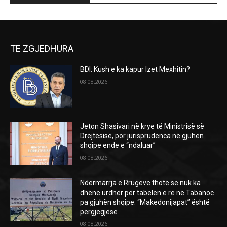
TE ZGJEDHURA
BDI: Kush e ka kapur Izet Mexhitin?
08.08.2026
Jeton Shasivari në krye të Ministrisë së
Drejtësisë, por jurisprudenca në gjuhën
shqipe ende e “ndaluar”
08.08.2026
Ndërmarrja e Rrugëve thotë se nuk ka
dhënë urdhër për tabelën e re në Tabanoc
pa gjuhën shqipe: “Makedonijapat” është
përgjegjëse
08.08.2026