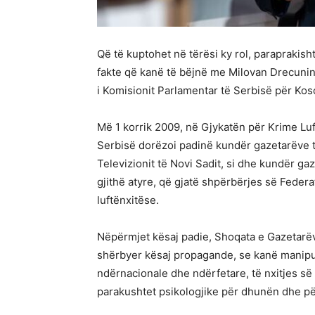
Që të kuptohet në tërësi ky rol, paraprakish
fakte që kanë të bëjnë me Milovan Drecunin. 
i Komisionit Parlamentar të Serbisë për Kos
Më 1 korrik 2009, në Gjykatën për Krime Luf
Serbisë dorëzoi padinë kundër gazetarëve të
Televizionit të Novi Sadit, si dhe kundër ga
gjithë atyre, që gjatë shpërbërjes së Fede
luftënxitëse.
Nëpërmjet kësaj padie, Shoqata e Gazetarëve
shërbyer kësaj propagande, se kanë manipul
ndërnacionale dhe ndërfetare, të nxitjes së
parakushtet psikologjike për dhunën dhe pë