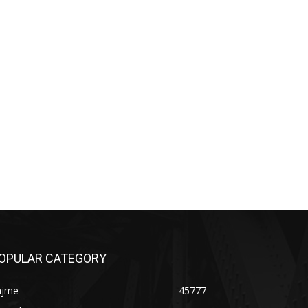
OPULAR CATEGORY
ajme
45777