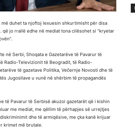
t më duhet ta njoftoj lexuesin shkurtimisht për disa
që jo rrallë edhe në mediat tona cilësohet si “kryetar
ovën”.
te në Serbi, Shoqata e Gazetarëve të Pavarur të
 Radio-Televizionit të Beogradit, të Radio-
zetarëve të gazetave Politika, Večernje Novosti dhe të
ratës Jugosllave u vunë në shërbim të propagandës
 të Pavarur të Serbisë akuzoi gazetarët që i kishin
uar me mediat, me qëllim të përhapjes së urrejtjes
 diskriminimit dhe të armiqësive, me çka kanë krijuar
r krimet më brutale.