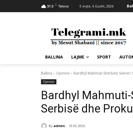
C
Bal
E enjte, 6 Gusht, 2026
31.3
Tetovo
BALLINA
LAJME
SPORT
AUTO
Ballina
Opinion
Bardhyl Mahmuti-Shërbimi Sekret i 
Opinion
Bardhyl Mahmuti-S
Serbisë dhe Proku
By
admin
10.02.2026