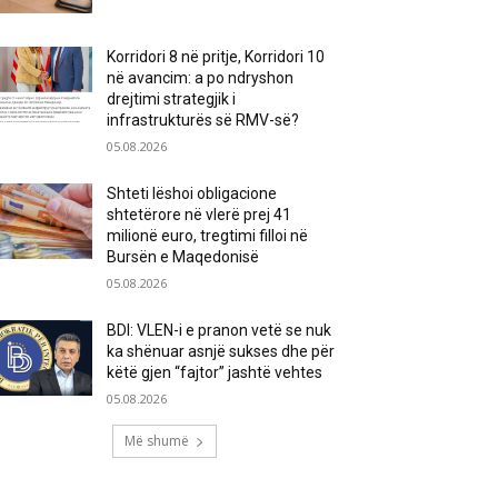
Korridori 8 në pritje, Korridori 10
në avancim: a po ndryshon
drejtimi strategjik i
infrastrukturës së RMV-së?
05.08.2026
Shteti lëshoi obligacione
shtetërore në vlerë prej 41
milionë euro, tregtimi filloi në
Bursën e Maqedonisë
05.08.2026
BDI: VLEN-i e pranon vetë se nuk
ka shënuar asnjë sukses dhe për
këtë gjen “fajtor” jashtë vehtes
05.08.2026
Më shumë