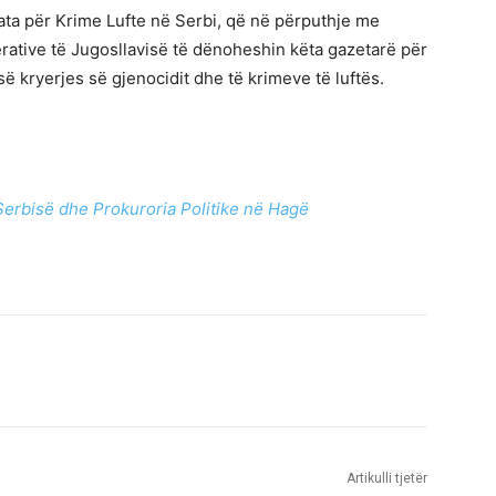
ata për Krime Lufte në Serbi, që në përputhje me
rative të Jugosllavisë të dënoheshin këta gazetarë për
së kryerjes së gjenocidit dhe të krimeve të luftës.
:
Serbisë dhe Prokuroria Politike në Hagë
Artikulli tjetër