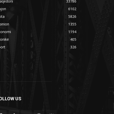
aqedoni
33786
ajon
6102
ota
5826
pinion
1355
konomi
1194
onikë
405
ort
326
OLLOW US