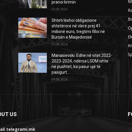
M
pranoi krimin
03.08.2026
R
B
Shteti lëshoi obligacione
shtetërore në vlerë prej 41
O
milionë euro, tregtimi filloi në
E
Bursën e Maqedonisë
05.08.2026
Kr
Sp
Manasievski: Edhe në vitet 2022-
2023-2024, ndërsa LSDM ishte
në pushtet, ka pasur ujë të
pasigurt…
04.08.2026
OUT US
F
ali telegrami.mk