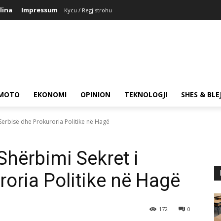
lina
Impressum
Kycu / Regjistrohu
MOTO
EKONOMI
OPINION
TEKNOLOGJI
SHES & BLE
Serbisë dhe Prokuroria Politike në Hagë
hërbimi Sekret i
roria Politike në Hagë
172
0