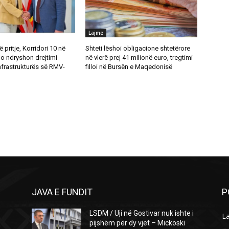
Lajme
ë pritje, Korridori 10 në
Shteti lëshoi obligacione shtetërore
o ndryshon drejtimi
në vlerë prej 41 milionë euro, tregtimi
 infrastrukturës së RMV-
filloi në Bursën e Maqedonisë
JAVA E FUNDIT
P
LSDM / Uji në Gostivar nuk ishte i
L
pijshëm për dy vjet – Mickoski