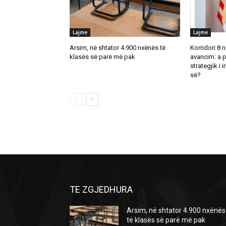
Lajme
Lajme
Arsim, në shtator 4.900 nxënës të
Korridori 8 n
klasës së parë më pak
avancim: a p
strategjik i
së?
TE ZGJEDHURA
Arsim, në shtator 4.900 nxënës
të klasës së parë më pak