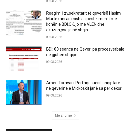
09.08.2026
Reagimi i zv.sekretarit të qeverisë Hasim
Murtezani as mish as peshk,meret me
kohën e BDI,OK, jo me VLEN dhe
akuzën,pse jo në shqip...
09.08.2026
BDI: 83 seanca në Qeveri pa procesverbale
në gjuhën shqipe
09.08.2026
Arben Taravari: Përfaqësuesit shqiptarë
në qeverinë e Mickoskit janë sa për dekor
09.08.2026
Më shumë