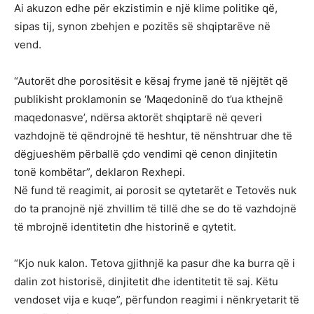
Ai akuzon edhe për ekzistimin e një klime politike që,
sipas tij, synon zbehjen e pozitës së shqiptarëve në
vend.
“Autorët dhe porositësit e kësaj fryme janë të njëjtët që
publikisht proklamonin se ‘Maqedoninë do t’ua kthejnë
maqedonasve’, ndërsa aktorët shqiptarë në qeveri
vazhdojnë të qëndrojnë të heshtur, të nënshtruar dhe të
dëgjueshëm përballë çdo vendimi që cenon dinjitetin
tonë kombëtar”, deklaron Rexhepi.
Në fund të reagimit, ai porosit se qytetarët e Tetovës nuk
do ta pranojnë një zhvillim të tillë dhe se do të vazhdojnë
të mbrojnë identitetin dhe historinë e qytetit.
“Kjo nuk kalon. Tetova gjithnjë ka pasur dhe ka burra që i
dalin zot historisë, dinjitetit dhe identitetit të saj. Këtu
vendoset vija e kuqe”, përfundon reagimi i nënkryetarit të