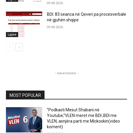
09.08.2026
BDI: 83 seanca në Qeveri pa procesverbale
në gjuhën shqipe
09.08.2026
Lajme
- Advertisment -
MOST POPULAR
”Podkasti Mesut Shabani në
Youtube,”VLEN meret me BDI ,BDI me
VLEN, asnjëra parti me Mickoskin(video
koment)