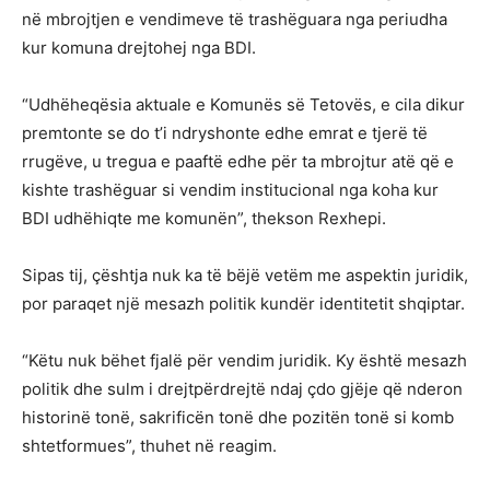
në mbrojtjen e vendimeve të trashëguara nga periudha
kur komuna drejtohej nga BDI.
“Udhëheqësia aktuale e Komunës së Tetovës, e cila dikur
premtonte se do t’i ndryshonte edhe emrat e tjerë të
rrugëve, u tregua e paaftë edhe për ta mbrojtur atë që e
kishte trashëguar si vendim institucional nga koha kur
BDI udhëhiqte me komunën”, thekson Rexhepi.
Sipas tij, çështja nuk ka të bëjë vetëm me aspektin juridik,
por paraqet një mesazh politik kundër identitetit shqiptar.
“Këtu nuk bëhet fjalë për vendim juridik. Ky është mesazh
politik dhe sulm i drejtpërdrejtë ndaj çdo gjëje që nderon
historinë tonë, sakrificën tonë dhe pozitën tonë si komb
shtetformues”, thuhet në reagim.