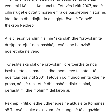
vendimi i Këshillit Komunal të Tetovës i vitit 2007, me të
cilin rrugët e qytetit morën emra që pasqyrojnë historinë,
identitetin dhe dinjitetin e shqiptarëve në Tetovë”,
thekson Rexhepi.
Ai e cilëson vendimin si një “skandal” dhe “provokim të
drejtpërdrejtë” ndaj bashkëjetesës dhe barazisë
ndëretnike në vend.
“Ky është skandal dhe provokim i drejtpërdrejtë ndaj
bashkëjetesës, barazisë dhe themeleve të shtetit të
ndërtuar pas vitit 2001. Tetovën po mundohen ta kthejnë
prapa, në një realitet të dhimbshëm diskriminimi,
përjashtimi dhe mohimi”, deklaron ai.
Rexhepi kritikoi edhe udhëheqësinë aktuale të Komunës
së Tetovës, duke e akuzuar për mungesë të angazhimit