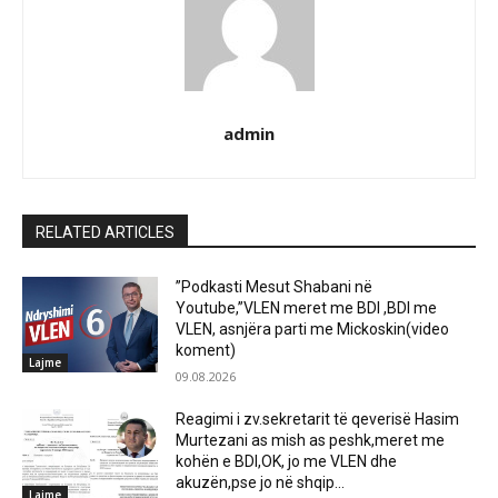
admin
RELATED ARTICLES
”Podkasti Mesut Shabani në
Youtube,”VLEN meret me BDI ,BDI me
VLEN, asnjëra parti me Mickoskin(video
koment)
Lajme
09.08.2026
Reagimi i zv.sekretarit të qeverisë Hasim
Murtezani as mish as peshk,meret me
kohën e BDI,OK, jo me VLEN dhe
akuzën,pse jo në shqip...
Lajme