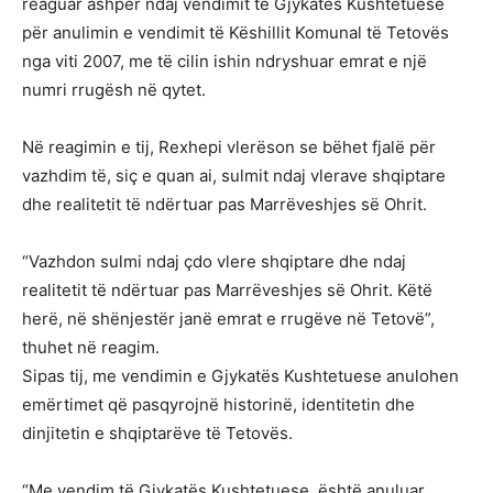
reaguar ashpër ndaj vendimit të Gjykatës Kushtetuese
për anulimin e vendimit të Këshillit Komunal të Tetovës
nga viti 2007, me të cilin ishin ndryshuar emrat e një
numri rrugësh në qytet.
Në reagimin e tij, Rexhepi vlerëson se bëhet fjalë për
vazhdim të, siç e quan ai, sulmit ndaj vlerave shqiptare
dhe realitetit të ndërtuar pas Marrëveshjes së Ohrit.
“Vazhdon sulmi ndaj çdo vlere shqiptare dhe ndaj
realitetit të ndërtuar pas Marrëveshjes së Ohrit. Këtë
herë, në shënjestër janë emrat e rrugëve në Tetovë”,
thuhet në reagim.
Sipas tij, me vendimin e Gjykatës Kushtetuese anulohen
emërtimet që pasqyrojnë historinë, identitetin dhe
dinjitetin e shqiptarëve të Tetovës.
“Me vendim të Gjykatës Kushtetuese, është anuluar