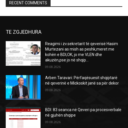
RECENT COMMENTS
TE ZGJEDHURA
Reagimi i zv.sekretarit të qeverisë Hasim
Murtezani as mish as peshk,meret me
kohën e BDI,OK, jo me VLEN dhe
akuzën,pse jo në shqip...
09.08.2026
Arben Taravari: Përfaqësuesit shqiptarë
në qeverinë e Mickoskit janë sa për dekor
09.08.2026
BDI: 83 seanca në Qeveri pa procesverbale
në gjuhën shqipe
09.08.2026