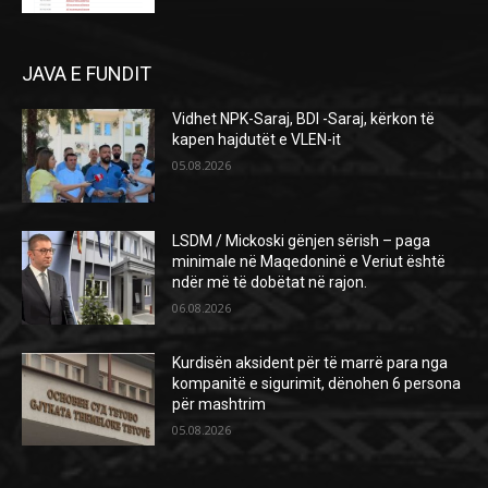
JAVA E FUNDIT
Vidhet NPK-Saraj, BDI -Saraj, kërkon të
kapen hajdutët e VLEN-it
05.08.2026
LSDM / Mickoski gënjen sërish – paga
minimale në Maqedoninë e Veriut është
ndër më të dobëtat në rajon.
06.08.2026
Kurdisën aksident për të marrë para nga
kompanitë e sigurimit, dënohen 6 persona
për mashtrim
05.08.2026