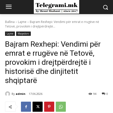
Ballina
Lajme
Bajram Rexhepi: Vendimi për emrat e rrugëve në
Tetovë, provokim i drejtpërdrejtë...
Lajme
Maqedoni
Bajram Rexhepi: Vendimi për
emrat e rrugëve në Tetovë,
provokim i drejtpërdrejtë i
historisë dhe dinjitetit
shqiptarë
By
admin
17.06.2026
94
0