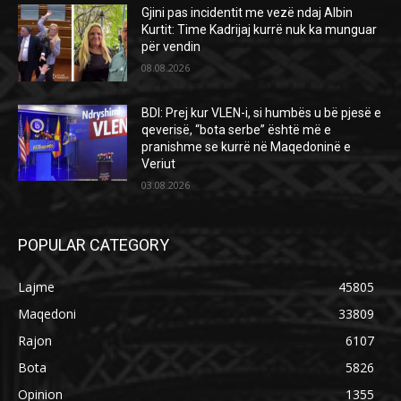
Gjini pas incidentit me vezë ndaj Albin
Kurtit: Time Kadrijaj kurrë nuk ka munguar
për vendin
08.08.2026
BDI: Prej kur VLEN-i, si humbës u bë pjesë e
qeverisë, “bota serbe” është më e
pranishme se kurrë në Maqedoninë e
Veriut
03.08.2026
POPULAR CATEGORY
Lajme
45805
Maqedoni
33809
Rajon
6107
Bota
5826
Opinion
1355