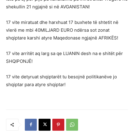
shekullin 21 ngjajnë si në AVGANISTAN!
17 vite miratuat dhe harxhuat 17 buxhete të shtetit në
vlerë me mbi 40MILJARD EURO ndërsa sot zonat
shqiptare karshi atyre Maqedonase ngjajnë AFRIKËS!
17 vite arritët aq larg sa qe LUANIN desh na e shitët për
SHQIPONJË!
17 vite detyruat shqiptarët tu besojnë politikanëve jo
shqiptar para atyre shqiptar!