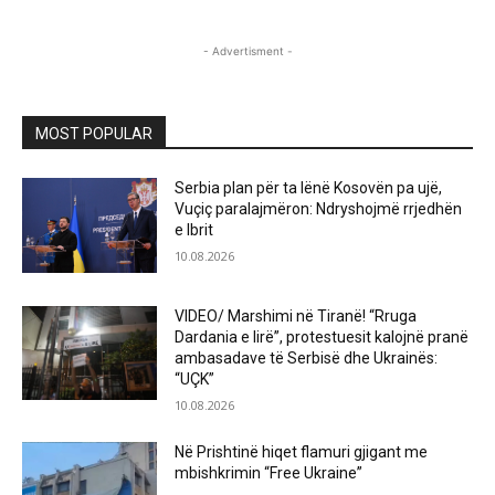
- Advertisment -
MOST POPULAR
Serbia plan për ta lënë Kosovën pa ujë,
Vuçiç paralajmëron: Ndryshojmë rrjedhën
e Ibrit
10.08.2026
VIDEO/ Marshimi në Tiranë! “Rruga
Dardania e lirë”, protestuesit kalojnë pranë
ambasadave të Serbisë dhe Ukrainës:
“UÇK”
10.08.2026
Në Prishtinë hiqet flamuri gjigant me
mbishkrimin “Free Ukraine”