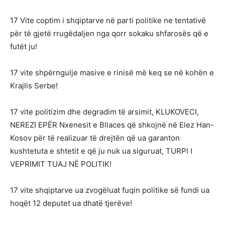
17 Vite coptim i shqiptarve në parti politike ne tentativë
për të gjetë rrugëdaljen nga qorr sokaku shfarosës që e
futët ju!
17 vite shpërngulje masive e rinisë më keq se në kohën e
Krajlis Serbe!
17 vite politizim dhe degradim të arsimit, KLUKOVECI,
NEREZI EPËR Nxenesit e Bllaces që shkojnë në Elez Han-
Kosov për të realizuar të drejtën që ua garanton
kushtetuta e shtetit e që ju nuk ua siguruat, TURPI I
VEPRIMIT TUAJ NË POLITIK!
17 vite shqiptarve ua zvogëluat fuqin politike së fundi ua
hoqët 12 deputet ua dhatë tjerëve!