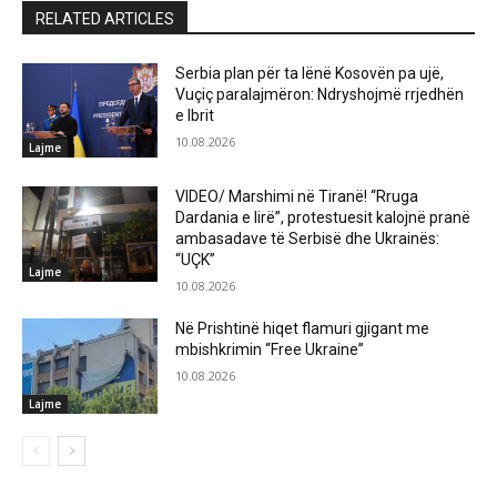
RELATED ARTICLES
Serbia plan për ta lënë Kosovën pa ujë,
Vuçiç paralajmëron: Ndryshojmë rrjedhën
e Ibrit
10.08.2026
Lajme
VIDEO/ Marshimi në Tiranë! “Rruga
Dardania e lirë”, protestuesit kalojnë pranë
ambasadave të Serbisë dhe Ukrainës:
“UÇK”
Lajme
10.08.2026
Në Prishtinë hiqet flamuri gjigant me
mbishkrimin “Free Ukraine”
10.08.2026
Lajme