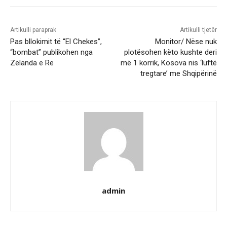
Artikulli paraprak
Artikulli tjetër
Pas bllokimit të “El Chekes”,
Monitor/ Nëse nuk
“bombat” publikohen nga
plotësohen këto kushte deri
Zelanda e Re
më 1 korrik, Kosova nis ‘luftë
tregtare’ me Shqipërinë
admin