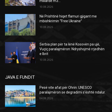
miliardë m3...
10.08.2026
Në Prishtinë hiqet flamuri gjigant me
mbishkrimin “Free Ukraine”
10.08.2026
Serbia plan për ta lënë Kosovën pa ujë,
Vuçiç paralajmëron: Ndryshojmë rrjedhën
e Ibrit
10.08.2026
JAVA E FUNDIT
Pesë vite afat për Ohrin: UNESCO
paralajmëron se degradimi s’është ndalur.
04.08.2026