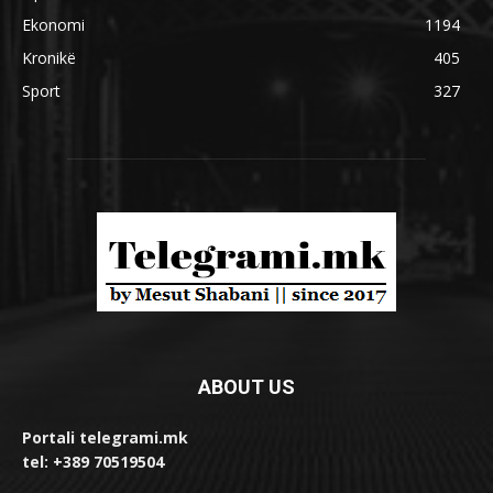
Ekonomi
1194
Kronikë
405
Sport
327
ABOUT US
Portali telegrami.mk
tel: +389 70519504