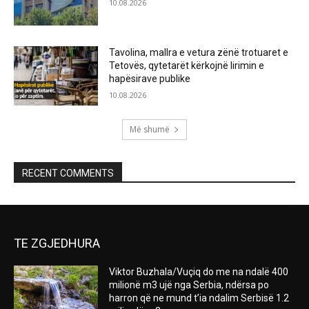
10.08.2026
Tavolina, mallra e vetura zënë trotuaret e
Tetovës, qytetarët kërkojnë lirimin e
hapësirave publike
10.08.2026
Më shumë
RECENT COMMENTS
TE ZGJEDHURA
Viktor Buzhala/Vuçiq do me na ndalë 400
milionë m3 ujë nga Serbia, ndërsa po
harron që ne mund t’ia ndalim Serbisë 1.2