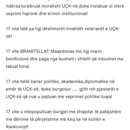
ndërsa turpëruat moralisht UÇK-në,duke instaluar si vlerë
veprimi hajninë dhe krimin institucional!
17 vite latë pa ligj dëshmorët invalidët veteranët e UÇK-
së!
17 vite BRANITELLAT Maqedonas me ligj marin
benificione dhe paga nga buxheti i shtetit që mbushet me
taksat tona!
17 vite bëtë karier politike, akademike,diplomatike në
emër të UÇK-së, duke burgosur ….. gjith ish pjestarët e
UÇK-së që nuk u pajtuan me veprimet politike tuaja!
17 vite u mbipopulluan burgjet me shqiptar të pafajshëm
me dënime të përjetshme më keq se në kohën e
Rankoviqit!