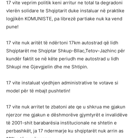
17 vite veprim politik keni arritur ne total ta degradoni
vlerën solidare te Shqiptarit duke instaluar në praktike
logjikën KOMUNISTE, pa librezë partiake nuk ka vend
pune!
17 vite nuk aritët të ndërtoni 17km autostrad që lidh
Shqiptarët me Shqiptar Shkup-Bllac,Tetov-Jazhinc për
kundër faktit se në këte periudh me autostrad u lidh
Shkupi me Gjevgjelin dhe me Shtipin.
17 vite instaluat vjedhjen administrative te votave si
model për të mbajt pushtetin!
17 vite nuk arritet te zbatoni ate qe u shkrua me gjakun
njerzor me gjakun e dëshmorëve gjymtyrët e invalidëve
të 2001-shit barabarësia institucionale ne shtetin e
perbashkët, ja 17 ndermarje ku shqiptarët nuk arrin as