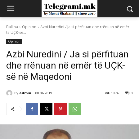
Ballina
Opinion
Azbi Nuredini / Ja si përfituan dhe rrënuan në emër
të UÇK-së...
Opinion
Azbi Nuredini / Ja si përfituan
dhe rrënuan në emër të UÇK-
së në Maqedoni
By
admin
08.06.2019
1874
0