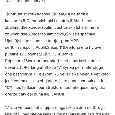
10% e të punësuarve ;
1)EntiStatistikor,2)Mepso,3)Elem,4)Drejtoria e
katatsres,5)Gjeneralshtabi I ushtris,6)Sherbimet e
zbulimit dhe kundërzbulimit ushtarak,7)sherbimet e
zbulimit dhe kundërzbulimit civil,8)Njësit speciale
Ujqit,9)si dhe shum sektor tjer pran MPB-
se,10)Transporti PublikShkup,11)Drejtoria e te hyrave
publike,12)Doganat,13)POIK,14)Banka
Popullore,15)sektori per sherbimet e perbashketa te
qeveris,16)Parkingjet Shkup 17)Byroja per meterologji
dhe bazhdarim + Telekomi ku qeveria ka hisen e vet,keto
jane vetem disa ku shqiptaret si te punesuar nuk e arin as
10% mos te flasim per strukturen udheheqese në gjitha
drejtorit aty del puna INDIJANCI!
17 vite venbanimet shqiptare nga Likova deri në Strug i
latë pa uj për pije pa kanalizime pa infrstruktur rrugore në