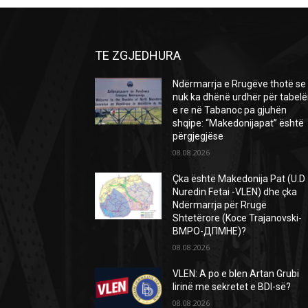
TE ZGJEDHURA
Ndërmarrja e Rrugëve thotë se
nuk ka dhënë urdhër për tabel
e re në Tabanoc pa gjuhën
shqipe: “Makedonijapat” është
përgjegjëse
08.08.2026
Çka është Makedonija Pat (U.D
Nuredin Fetai -VLEN) dhe çka
Ndërmarrja për Rrugë
Shtetërore (Koce Trajanovski-
ВМРО-ДПМНЕ)?
08.08.2026
VLEN: A po e blen Artan Grubi
lirinë me sekretet e BDI-së?
08.08.2026