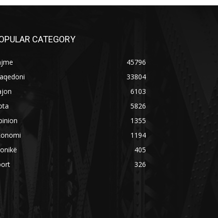
OPULAR CATEGORY
ajme
45796
aqedoni
33804
ajon
6103
ota
5826
pinion
1355
konomi
1194
onikë
405
ort
326