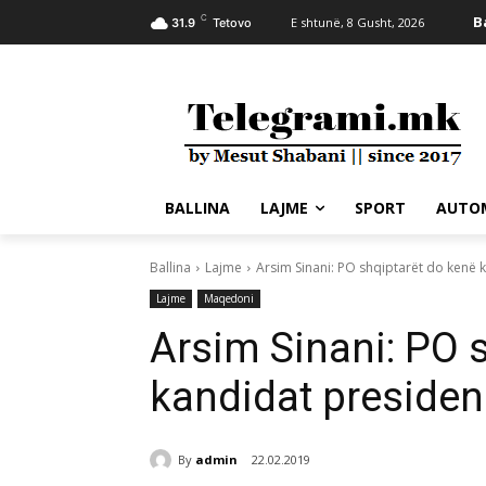
C
B
E shtunë, 8 Gusht, 2026
31.9
Tetovo
BALLINA
LAJME
SPORT
AUTO
Ballina
Lajme
Arsim Sinani: PO shqiptarët do kenë 
Lajme
Maqedoni
Arsim Sinani: PO 
kandidat presiden
By
admin
22.02.2019