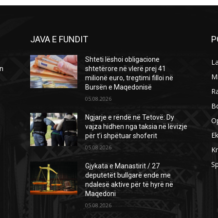
JAVA E FUNDIT
P
Shteti lëshoi obligacione
L
ën
shtetërore në vlerë prej 41
M
milionë euro, tregtimi filloi në
Bursën e Maqedonisë
R
05.08.2026
B
Ngjarje e rëndë në Tetovë: Dy
O
vajza hidhen nga taksia në lëvizje
E
për t’i shpëtuar shoferit
05.08.2026
Kr
Sp
Gjykata e Manastirit / 27
deputetët bullgarë ende me
ndalesë aktive për të hyrë në
Maqedoni
05.08.2026