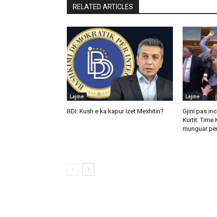
RELATED ARTICLES
Lajme
Lajme
BDI: Kush e ka kapur Izet Mexhitin?
Gjini pas in
Kurtit: Time 
munguar për