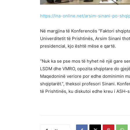
https://ina-online.net/arsim-sinani-po-shq
Në margjina të Konferencës “Faktori shqiptar
Univerditetit të Prishtinës, Arsim Sinani th
presidencial, kjo është mëse e qartë.
“Nuk ka se pse mos të hyhet në një gare 
LSDM dhe VMRO, opozita shqiptare do gjejë f
Maqedoninë veriore por edhe dominimin maq
shqiptarët.”, theksoi profesori Sinani. Konfer
të Prishtinës, ku diskutoi edhe kreu i ASH-së