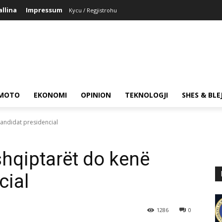
allina
Impressum
Kycu / Regjistrohu
MOTO
EKONOMI
OPINION
TEKNOLOGJI
SHES & BLE
kandidat presidencial
shqiptarët do kenë
cial
1286
0