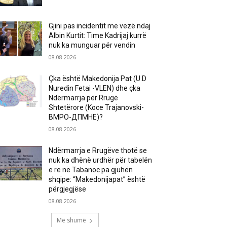
Gjini pas incidentit me vezë ndaj
Albin Kurtit: Time Kadrijaj kurrë
nuk ka munguar për vendin
08.08.2026
Çka është Makedonija Pat (U.D
Nuredin Fetai -VLEN) dhe çka
Ndërmarrja për Rrugë
Shtetërore (Koce Trajanovski-
ВМРО-ДПМНЕ)?
08.08.2026
Ndërmarrja e Rrugëve thotë se
nuk ka dhënë urdhër për tabelën
e re në Tabanoc pa gjuhën
shqipe: “Makedonijapat” është
përgjegjëse
08.08.2026
Më shumë