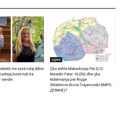
Lajme
cidentit me vezë ndaj Albin
Çka është Makedonija Pat (U.D
Kadrijaj kurrë nuk ka
Nuredin Fetai -VLEN) dhe çka
 vendin
Ndërmarrja për Rrugë
Shtetërore (Koce Trajanovski-ВМРО-
ДПМНЕ)?