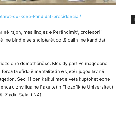
iptaret-do-kene-kandidat-presidencial/
 në rajon, mes lindjes e Perëndimit”, profesori i
otë me bindje se shqiptarët do të dalin me kandidat
serioze dhe domethënëse. Mes dy partive maqedone
orca ta sfidojë mentalitetin e vjetër jugosllav në
edon. Secili i bën kalkulimet e veta kuptohet edhe
enca u zhvillua në Fakultetin Filozofik të Universitetit
, Ziadin Sela. (INA)