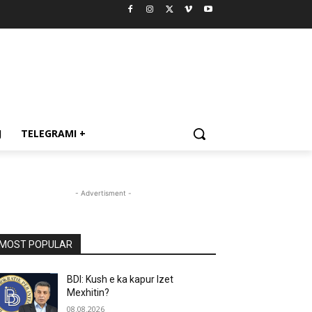
J
TELEGRAMI +
- Advertisment -
MOST POPULAR
BDI: Kush e ka kapur Izet
Mexhitin?
08.08.2026