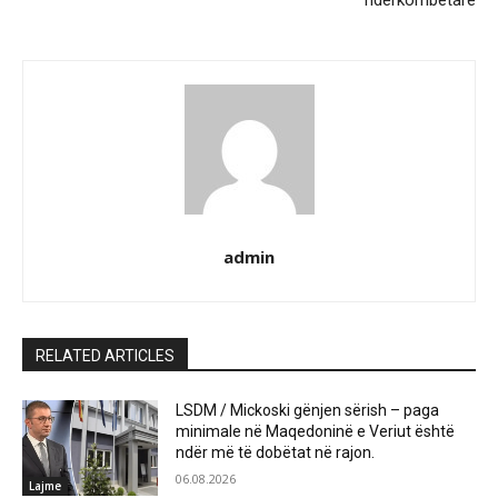
ndërkombëtare
admin
RELATED ARTICLES
LSDM / Mickoski gënjen sërish – paga
minimale në Maqedoninë e Veriut është
ndër më të dobëtat në rajon.
06.08.2026
Lajme