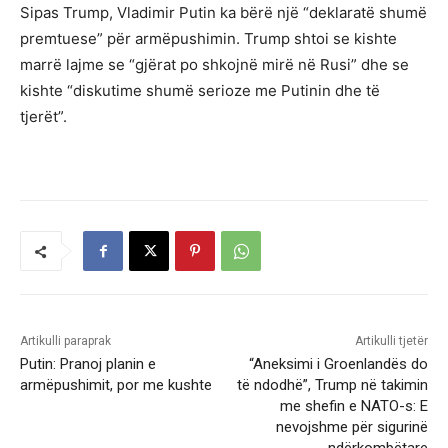
Sipas Trump, Vladimir Putin ka bërë një “deklaratë shumë
premtuese” për armëpushimin. Trump shtoi se kishte
marrë lajme se “gjërat po shkojnë mirë në Rusi” dhe se
kishte “diskutime shumë serioze me Putinin dhe të
tjerët”.
Artikulli paraprak
Artikulli tjetër
Putin: Pranoj planin e
“Aneksimi i Groenlandës do
armëpushimit, por me kushte
të ndodhë”, Trump në takimin
me shefin e NATO-s: E
nevojshme për sigurinë