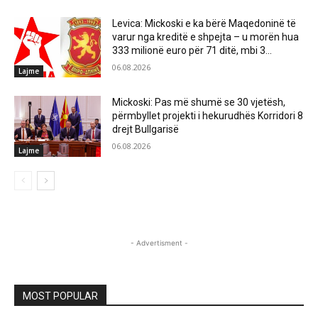
Levica: Mickoski e ka bërë Maqedoninë të
varur nga kreditë e shpejta – u morën hua
333 milionë euro për 71 ditë, mbi 3...
06.08.2026
Lajme
Mickoski: Pas më shumë se 30 vjetësh,
përmbyllet projekti i hekurudhës Korridori 8
drejt Bullgarisë
06.08.2026
Lajme
- Advertisment -
MOST POPULAR