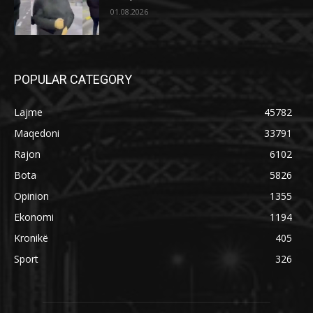
01.08.2026
POPULAR CATEGORY
Lajme
45782
Maqedoni
33791
Rajon
6102
Bota
5826
Opinion
1355
Ekonomi
1194
Kronikë
405
Sport
326