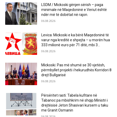
LSDM / Mickoski gënjen sërish – paga
minimale në Maqedoninë e Veriut është
ndër më të dobëtat në rajon.
06.08.2026
Levica: Mickoski e ka bërë Maqedoninë të
varur nga kreditë e shpejta – u morën hua
333 milionë euro për 71 ditë, mbi 3...
06.08.2026
Mickoski: Pas më shumë se 30 vjetësh,
përmbyllet projekti i hekurudhës Korridori 8
drejt Bullgarisë
06.08.2026
Përsëritet rasti: Tabela kufitare në
Tabanoc pa mbishkrim në shqip.Ministri i
drejtësisë Jeton Shasivari kursem u taku
me Granit Osmanin
06.08.2026