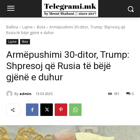
Ballina
Lajme
Bota
Armëpushimi 30-ditor, Trump: Shpresoj që
Rusia të bëjë gjënë e duhur
Lajme
Bota
Armëpushimi 30-ditor, Trump:
Shpresoj që Rusia të bëjë
gjënë e duhur
By
admin
13.03.2025
181
0