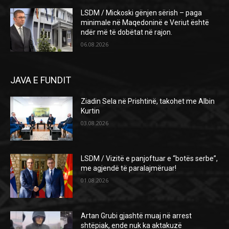
LSDM / Mickoski gënjen sërish – paga
minimale në Maqedoninë e Veriut është
ndër më të dobëtat në rajon.
06.08.2026
JAVA E FUNDIT
Ziadin Sela në Prishtinë, takohet me Albin
Kurtin
03.08.2026
LSDM / Vizitë e panjoftuar e “botës serbe”,
me agjendë të paralajmëruar!
01.08.2026
Artan Grubi gjashtë muaj në arrest
shtëpiak, ende nuk ka aktakuzë