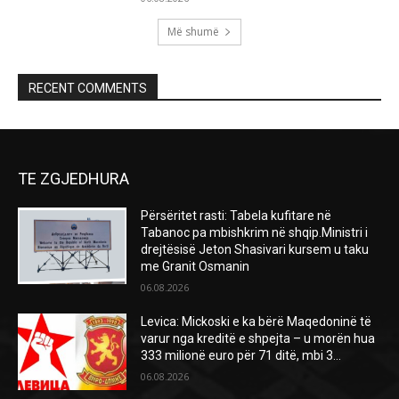
Më shumë
RECENT COMMENTS
TE ZGJEDHURA
Përsëritet rasti: Tabela kufitare në
Tabanoc pa mbishkrim në shqip.Ministri i
drejtësisë Jeton Shasivari kursem u taku
me Granit Osmanin
06.08.2026
Levica: Mickoski e ka bërë Maqedoninë të
varur nga kreditë e shpejta – u morën hua
333 milionë euro për 71 ditë, mbi 3...
06.08.2026