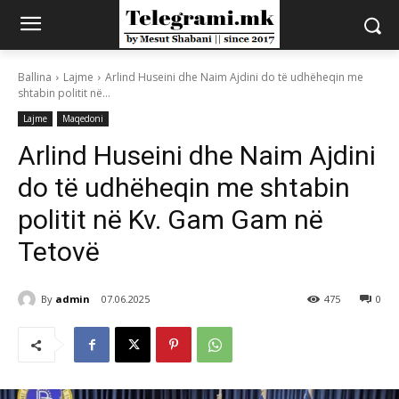
Ballina
Lajme
Arlind Huseini dhe Naim Ajdini do të udhëheqin me
shtabin politit në...
Lajme
Maqedoni
Arlind Huseini dhe Naim Ajdini
do të udhëheqin me shtabin
politit në Kv. Gam Gam në
Tetovë
By
admin
07.06.2025
475
0