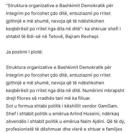
“Struktura organizative e Bashkimit Demokratik për
Integrim po forcohet çdo ditë, entuziazmi po rritet
gjithnjë e më shumë, nevoja që të ndëshkohen
keqbërësit po rritet nga dita në ditë”- ka shkruar shefi i
shtabit të Bdi-së në Tetovë, Bajram Rexhepi.
Ja postimi i plotë:
Struktura organizative e Bashkimit Demokratik për
Integrim po forcohet çdo ditë, entuziazmi po rritet
gjithnjë e më shumë, nevoja që të ndëshkohen
keqbërësit po rritet nga dita në ditë. Numërimi mbrapsht
drejt fitores së rradhës tani më ka filluar.
Sot u formua shtabi politik i këshillit vendor GamGam.
Shef i shtabit politik u emërua Arlind Huseini, ndërkaq
zëvendës i shtabit politik u emërua Naim Ajdini. Që të dy,
profesionistë të dëshmuar dhe vlerë e shtuar e familjes