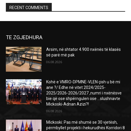
RECENT COMMENTS
TE ZGJEDHURA
Arsim, në shtator 4.900 nxënës të klasës
së parë më pak
06.08.2026
Kohë e VMRO-DPMNE-VLEN çish u bë mi
ane ?/ Edhe në vitet 2024/2025-
2025/2026-2026/2027 ,numri i nxënësve
bie që ose shpërngulen ose …slushnavte
Mickoski-Adnan Azizi?!
06.08.2026
Mickoski: Pas më shumë se 30 vjetësh,
përmbyllet projekti i hekurudhës Korridori 8