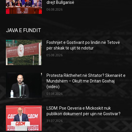
drejt Bullgarisë
06.08.2026
JAVA E FUNDIT
Foshnjet e Gostivarit po lindin në Tetovë
për shkak të ujit të ndotur
05.08.2026
Protesta Rikthehet në Shtator? Skenarët e
Mundshëm – Okult me Dritan Goxhaj
(video)
01.08.2026
LSDM: Pse Qeveria e Mickoskit nuk
publikon dokument për ujin në Gostivar?
31.07.2026