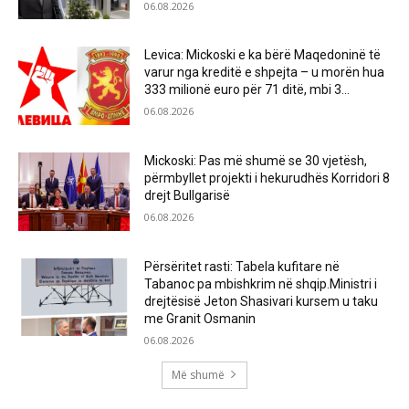
06.08.2026
Levica: Mickoski e ka bërë Maqedoninë të
varur nga kreditë e shpejta – u morën hua
333 milionë euro për 71 ditë, mbi 3...
06.08.2026
Mickoski: Pas më shumë se 30 vjetësh,
përmbyllet projekti i hekurudhës Korridori 8
drejt Bullgarisë
06.08.2026
Përsëritet rasti: Tabela kufitare në
Tabanoc pa mbishkrim në shqip.Ministri i
drejtësisë Jeton Shasivari kursem u taku
me Granit Osmanin
06.08.2026
Më shumë