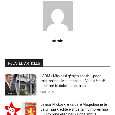
admin
RELATED ARTICLES
LSDM / Mickoski gënjen sërish – paga
minimale në Maqedoninë e Veriut është
ndër më të dobëtat në rajon.
06.08.2026
Lajme
Levica: Mickoski e ka bërë Maqedoninë të
varur nga kreditë e shpejta – u morën hua
333 milionë euro për 71 ditë, mbi 3...