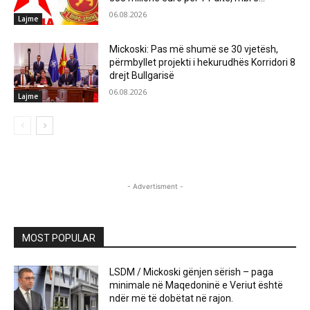
06.08.2026
Lajme
Mickoski: Pas më shumë se 30 vjetësh,
përmbyllet projekti i hekurudhës Korridori 8
drejt Bullgarisë
06.08.2026
Lajme
- Advertisment -
MOST POPULAR
LSDM / Mickoski gënjen sërish – paga
minimale në Maqedoninë e Veriut është
ndër më të dobëtat në rajon.