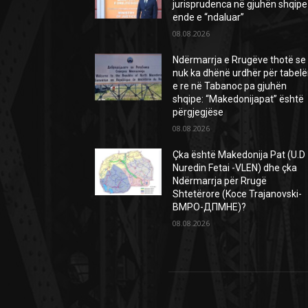
jurisprudenca në gjuhën shqipe
ende e “ndaluar”
08.08.2026
Ndërmarrja e Rrugëve thotë se
nuk ka dhënë urdhër për tabel
e re në Tabanoc pa gjuhën
shqipe: “Makedonijapat” është
përgjegjëse
08.08.2026
Çka është Makedonija Pat (U.D
Nuredin Fetai -VLEN) dhe çka
Ndërmarrja për Rrugë
Shtetërore (Koce Trajanovski-
ВМРО-ДПМНЕ)?
08.08.2026