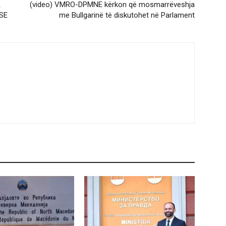
A
(video) VMRO-DPMNE kërkon që mosmarrëveshja
SE
me Bullgarinë të diskutohet në Parlament