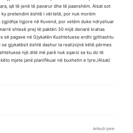
ra, që të jenë të pavarur dhe të paanshëm. Alsat sot
 ky pretendim është i vërtetë, por nuk morëm
a zgjidhje ligjore në Kuvend, por vetëm duke ndryshuar
arrë shtesë prej të paktën 30 mijë denarë krahas
es së pagave në Gjykatën Kushtetuese erdhi gjithashtu
oi se gjykatësit është dashur ta realizojnë këtë përmes
ushtetuese një ditë më parë nuk sqaroi se ku do të
këto mjete janë planifikuar në buxhetin e tyre./Alsat/
Artikulli tjetër