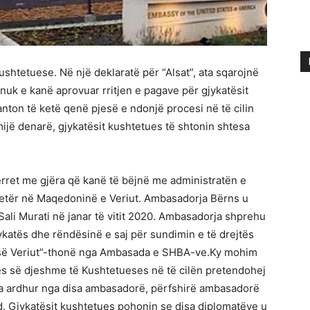
tetuese. Në një deklaratë për “Alsat”, ata sqarojnë
 nuk e kanë aprovuar rritjen e pagave për gjykatësit
on të ketë qenë pjesë e ndonjë procesi në të cilin
ijë denarë, gjykatësit kushtetues të shtonin shtesa
erret me gjëra që kanë të bëjnë me administratën e
jetër në Maqedoninë e Veriut. Ambasadorja Bërns u
ali Murati në janar të vitit 2020. Ambasadorja shprehu
atës dhe rëndësinë e saj për sundimin e të drejtës
së Veriut”-thonë nga Ambasada e SHBA-ve.Ky mohim
s së djeshme të Kushtetueses në të cilën pretendohej
 ka ardhur nga disa ambasadorë, përfshirë ambasadorë
. Gjykatësit kushtetues pohonin se disa diplomatëve u