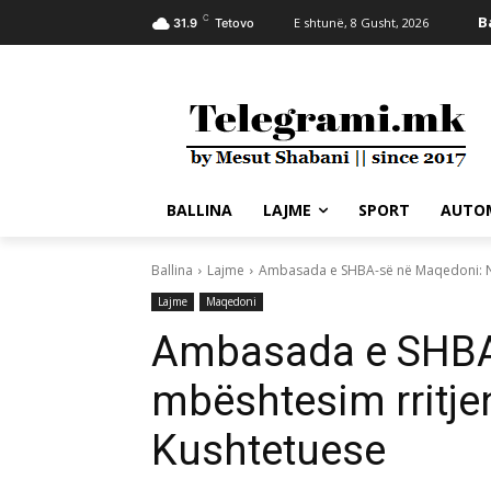
C
B
E shtunë, 8 Gusht, 2026
31.9
Tetovo
BALLINA
LAJME
SPORT
AUTO
Ballina
Lajme
Ambasada e SHBA-së në Maqedoni: Nuk
Lajme
Maqedoni
Ambasada e SHBA
mbështesim rritje
Kushtetuese