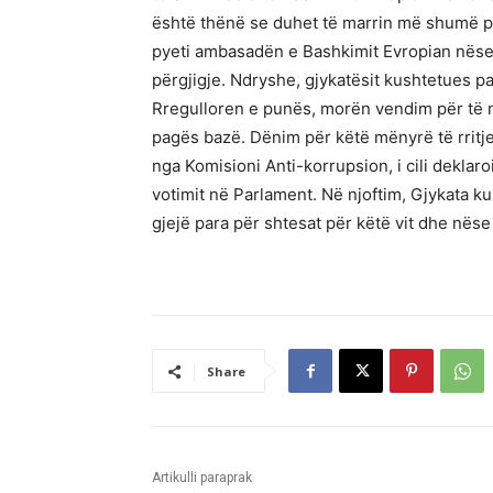
është thënë se duhet të marrin më shumë pa
pyeti ambasadën e Bashkimit Evropian nëse
përgjigje. Ndryshe, gjykatësit kushtetues p
Rregulloren e punës, morën vendim për të m
pagës bazë. Dënim për këtë mënyrë të rritj
nga Komisioni Anti-korrupsion, i cili deklar
votimit në Parlament. Në njoftim, Gjykata k
gjejë para për shtesat për këtë vit dhe nëse 
Share
Artikulli paraprak