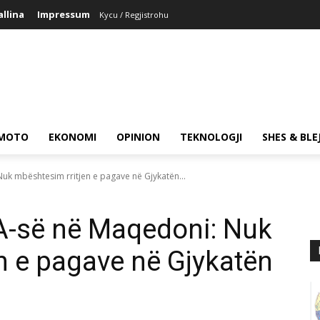
allina
Impressum
Kycu / Regjistrohu
MOTO
EKONOMI
OPINION
TEKNOLOGJI
SHES & BLE
 mbështesim rritjen e pagave në Gjykatën...
-së në Maqedoni: Nuk
n e pagave në Gjykatën