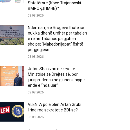
Shtetërore (Koce Trajanovski-
ВМРО-ДПМНЕ)?
08.08.2026
Ndërmarrja e Rrugëve thotë se
nuk ka dhënë urdhër për tabelën
e re në Tabanoc pa gjuhën
shqipe: “Makedonijapat” është
përgjegjëse
08.08.2026
Jeton Shasivari në krye të
Ministrisë së Drejtësisë, por
jurisprudenca në gjuhën shqipe
ende e “ndaluar”
08.08.2026
VLEN: A po e blen Artan Grubi
lirinë me sekretet e BDI-së?
08.08.2026