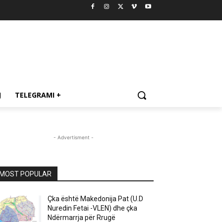
J
TELEGRAMI +
- Advertisment -
MOST POPULAR
Çka është Makedonija Pat (U.D
Nuredin Fetai -VLEN) dhe çka
Ndërmarrja për Rrugë