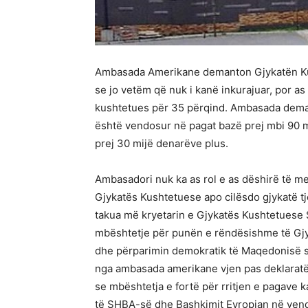
Ambasada Amerikane demanton Gjykatën Kush
se jo vetëm që nuk i kanë inkurajuar, por as
kushtetues për 35 përqind. Ambasada demant
është vendosur në pagat bazë prej mbi 90 m
prej 30 mijë denarëve plus.
Ambasadori nuk ka as rol e as dëshirë të m
Gjykatës Kushtetuese apo cilësdo gjykatë t
takua më kryetarin e Gjykatës Kushtetuese S
mbështetje për punën e rëndësishme të Gjyk
dhe përparimin demokratik të Maqedonisë 
nga ambasada amerikane vjen pas deklaratë
se mbështetja e fortë për rritjen e pagave
të SHBA-së dhe Bashkimit Evropian në vend