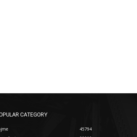
OPULAR CATEGORY
ajme
45794