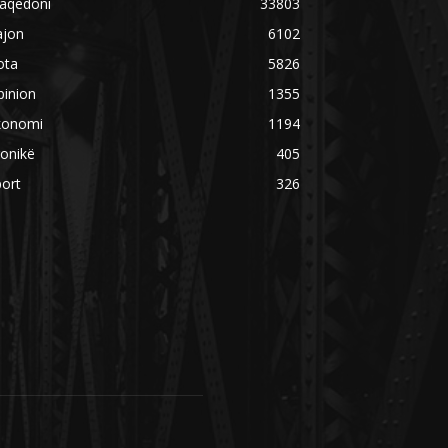
aqedoni
33803
ajon
6102
ota
5826
pinion
1355
konomi
1194
onikë
405
ort
326