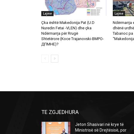
Lajme
Lajme
Çka është Makedonija Pat (U.D
Ndërmarrja 
Nuredin Fetai -VLEN) dhe çka
dhënë urdhër
Ndërmarrja për Rrugë
Tabanoc pa 
Shtetërore (Koce Trajanovski-ВМРО-
“Makedonija
ДПМНЕ)?
TE ZGJEDHURA
Jeton Shasivari në krye të
Ministrisë së Drejtësisë, por