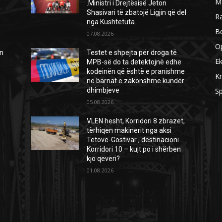
M
.Ministri i Drejtësisë Jeton
Shasivari të zbatojë Ligjin që del
R
nga Kushtetuta.
B
07.08.2026
O
ën
Testet e shpejta për droga të
E
MPB-së do ta detektojnë edhe
kodeinën që është e pranishme
Kr
në barnat e zakonshme kundër
dhimbjeve
Sp
05.08.2026
VLEN hesht, Korridori 8 zbrazet,
tërhiqen makinerit nga aksi
Tetovë-Gostivar , destinacioni
Korridori 10 – kujt po i shërben
kjo qeveri?
01.08.2026