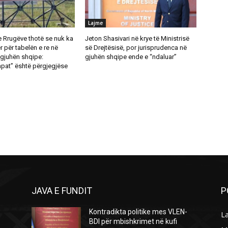
Lajme
e Rrugëve thotë se nuk ka
Jeton Shasivari në krye të Ministrisë
 për tabelën e re në
së Drejtësisë, por jurisprudenca në
gjuhën shqipe:
gjuhën shqipe ende e “ndaluar”
pat” është përgjegjëse
JAVA E FUNDIT
P
Kontradikta politike mes VLEN-
L
BDI për mbishkrimet në kufi