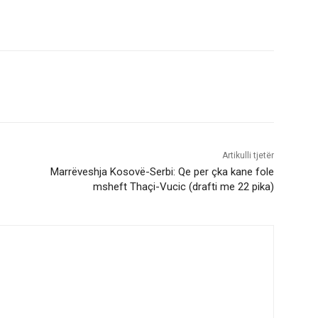
Artikulli tjetër
Marrëveshja Kosovë-Serbi: Qe per çka kane fole
msheft Thaçi-Vucic (drafti me 22 pika)