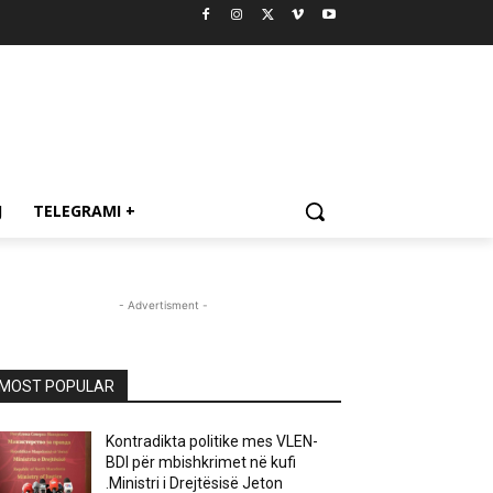
J
TELEGRAMI +
- Advertisment -
MOST POPULAR
Kontradikta politike mes VLEN-
BDI për mbishkrimet në kufi
.Ministri i Drejtësisë Jeton