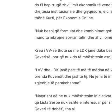
do t’i hap rrugë zhvillimit ekonomik të ven
drejtësia institucionale dhe gjyqësore, e cila
thënë Kurti, për Ekonomia Online.
“Nuk besoj që formulat dhe kombinimet qofs
mund ta mbrojnë sovranitetin dhe zhvillojn
Kreu i VV-së thotë se me LDK janë duke bas
Qeverisë, por që nuk do të mbështesin asnjë 
“LVV dhe LDK janë partitë më të mëdha në v
brenda Kuvendit dhe jashtë tij. Ne jemi të i
zgjedhje të parakohshme”.
“Natyrisht që ne nuk mbështesim iniciativat
që Lista Serbe nuk është e interesuar për r
Qeveri të dobët”, tha ai.