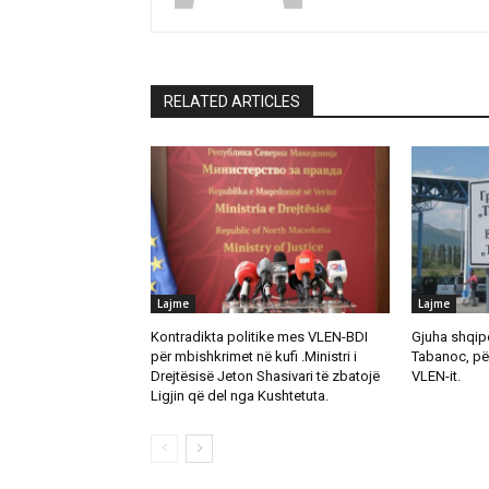
RELATED ARTICLES
Lajme
Lajme
Kontradikta politike mes VLEN-BDI
Gjuha shqipe
për mbishkrimet në kufi .Ministri i
Tabanoc, pë
Drejtësisë Jeton Shasivari të zbatojë
VLEN-it.
Ligjin që del nga Kushtetuta.