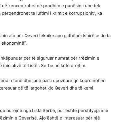
dit që koncentrohet në prodhim e punësimi dhe tek
 përqendrohet te luftimi i krimit e korrupsionit”, ka
hin ato për Qeveri teknike apo gjithëpërfshirëse do ta
ë ekonominë”.
hkëpunuar për të siguruar numrat për rrëzimin e
iniciativë të Listës Serbe në këtë drejtim.
endin tonë dhe janë parti opozitare që koordinohen
nteresuar që të largohet kjo Qeveri dhe të kemi
 që burojnë nga Lista Serbe, por është përshtypja ime
rëzimin e Qeverisë. Ajo është e interesuar për një