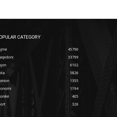
OPULAR CATEGORY
ajme
45790
aqedoni
33799
ajon
6102
ota
5826
pinion
1355
konomi
1194
onikë
405
ort
326