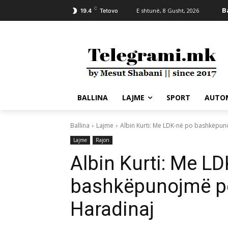
C
B
E shtunë, 8 Gusht, 2026
19.4
Tetovo
BALLINA
LAJME
SPORT
AUTO
Ballina
Lajme
Albin Kurti: Me LDK-në po bashkëpun
Lajme
Rajon
Albin Kurti: Me L
bashkëpunojmë pë
Haradinaj