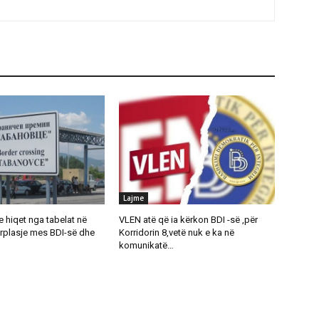
Lajme
 hiqet nga tabelat në
VLEN atë që ia kërkon BDI -së ,për
rplasje mes BDI-së dhe
Korridorin 8,vetë nuk e ka në
komunikatë…