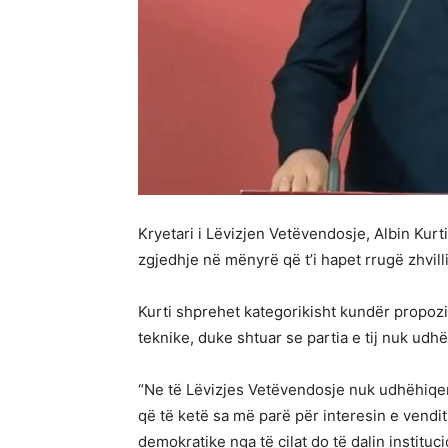
Kryetari i Lëvizjen Vetëvendosje, Albin Kurt
zgjedhje në mënyrë që t’i hapet rrugë zhvil
Kurti shprehet kategorikisht kundër propoz
teknike, duke shtuar se partia e tij nuk udh
“Ne të Lëvizjes Vetëvendosje nuk udhëhiqe
që të ketë sa më parë për interesin e vend
demokratike nga të cilat do të dalin instituci