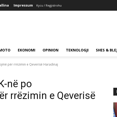
allina
Impressum
Kycu / Regjistrohu
MOTO
EKONOMI
OPINION
TEKNOLOGJI
SHES & BLE
ojmë për rrëzimin e Qeverisë Haradinaj
DK-në po
r rrëzimin e Qeverisë