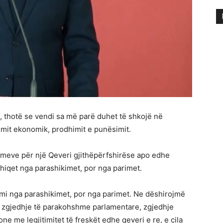
i, thotë se vendi sa më parë duhet të shkojë në
limit ekonomik, prodhimit e punësimit.
imeve për një Qeveri gjithëpërfshirëse apo edhe
ëhiqet nga parashikimet, por nga parimet.
mi nga parashikimet, por nga parimet. Ne dëshirojmë
it zgjedhje të parakohshme parlamentare, zgjedhje
one me legjitimitet të freskët edhe qeveri e re, e cila