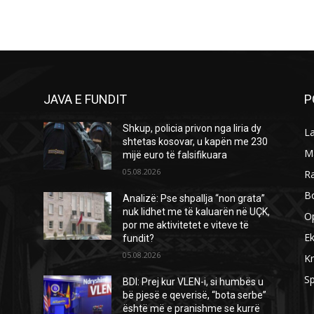
JAVA E FUNDIT
P
Shkup, policia privon nga liria dy
L
shtetas kosovar, u kapën me 230
M
mijë euro të falsifikuara
05.08.2026
R
B
Analizë: Pse shpallja “non grata”
nuk lidhet me të kaluarën në UÇK,
O
por me aktivitetet e viteve të
E
fundit?
05.08.2026
Kr
Sp
BDI: Prej kur VLEN-i, si humbës u
bë pjesë e qeverisë, “bota serbe”
është më e pranishme se kurrë