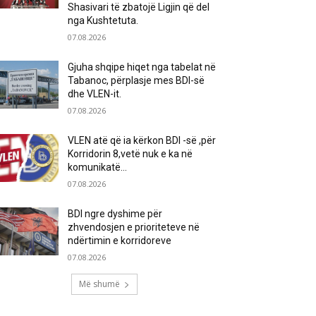
Shasivari të zbatojë Ligjin që del
nga Kushtetuta.
07.08.2026
Gjuha shqipe hiqet nga tabelat në
Tabanoc, përplasje mes BDI-së
dhe VLEN-it.
07.08.2026
VLEN atë që ia kërkon BDI -së ,për
Korridorin 8,vetë nuk e ka në
komunikatë…
07.08.2026
BDI ngre dyshime për
zhvendosjen e prioriteteve në
ndërtimin e korridoreve
07.08.2026
Më shumë