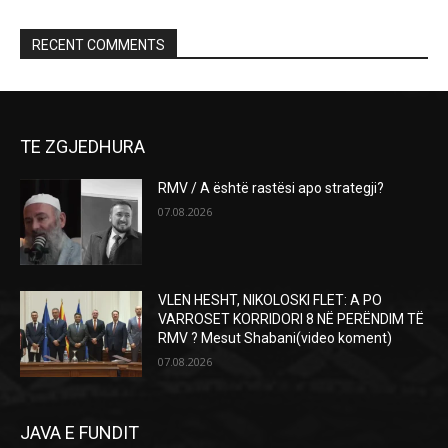
RECENT COMMENTS
TE ZGJEDHURA
RMV / A është rastësi apo strategji?
07.08.2026
VLEN HESHT, NIKOLOSKI FLET: A PO
VARROSET KORRIDORI 8 NË PERËNDIM TË
RMV ? Mesut Shabani(video koment)
07.08.2026
JAVA E FUNDIT