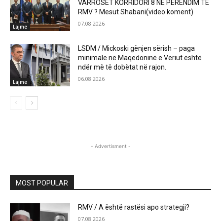
VARROSET KORRIDORI 8 NË PERËNDIM TË
RMV ? Mesut Shabani(video koment)
07.08.2026
Lajme
LSDM / Mickoski gënjen sërish – paga
minimale në Maqedoninë e Veriut është
ndër më të dobëtat në rajon.
06.08.2026
Lajme
- Advertisment -
MOST POPULAR
RMV / A është rastësi apo strategji?
07.08.2026