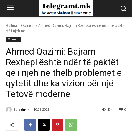
Ballina
Opinion
Ahmed Qazimi: Bajram Rexhepi është ndër të paktët
që i njeh në...
Opinion
Ahmed Qazimi: Bajram
Rexhepi është ndër të paktët
që i njeh në thelb problemet e
qytetit dhe ka vizion për një
Tetovë moderne
By
admin
10.08.2025
404
0