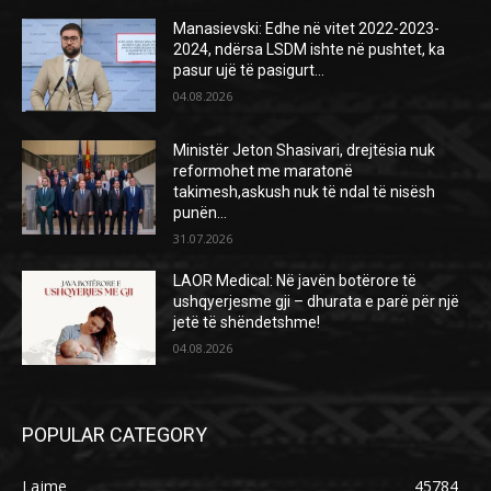
Manasievski: Edhe në vitet 2022-2023-
2024, ndërsa LSDM ishte në pushtet, ka
pasur ujë të pasigurt…
04.08.2026
Ministër Jeton Shasivari, drejtësia nuk
reformohet me maratonë
takimesh,askush nuk të ndal të nisësh
punën…
31.07.2026
LAOR Medical: Në javën botërore të
ushqyerjesme gji – dhurata e parë për një
jetë të shëndetshme!
04.08.2026
POPULAR CATEGORY
Lajme
45784