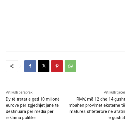
Artikulli paraprak
Artikulli tjetër
Dy të tretat e gati 10 milionë
RMV, më 12 dhe 14 gusht
eurove për zgjedhjet janë të
mbahen provimet eksterne të
destinuara për media për
maturës shtetërore në afatin
reklama politike
e gushtit