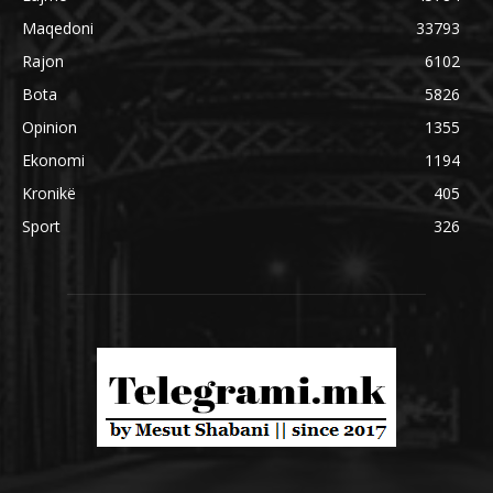
Maqedoni
33793
Rajon
6102
Bota
5826
Opinion
1355
Ekonomi
1194
Kronikë
405
Sport
326