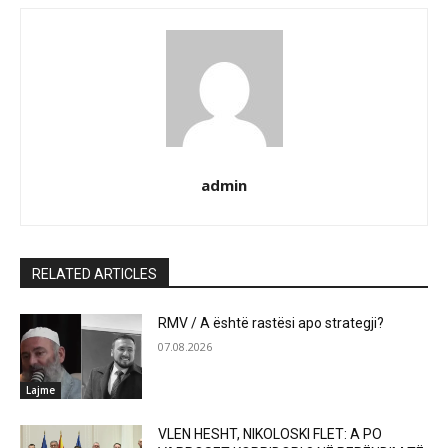
admin
RELATED ARTICLES
RMV / A është rastësi apo strategji?
07.08.2026
Lajme
VLEN HESHT, NIKOLOSKI FLET: A PO