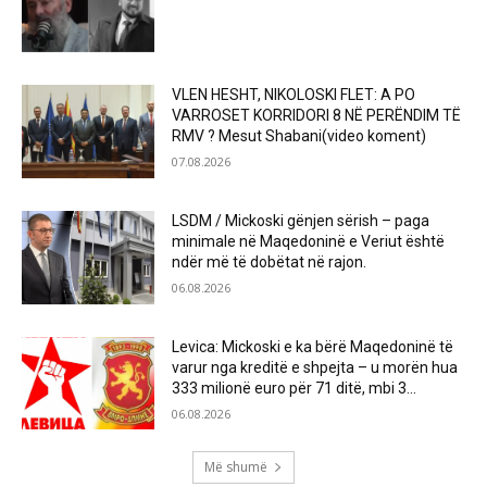
VLEN HESHT, NIKOLOSKI FLET: A PO
VARROSET KORRIDORI 8 NË PERËNDIM TË
RMV ? Mesut Shabani(video koment)
07.08.2026
LSDM / Mickoski gënjen sërish – paga
minimale në Maqedoninë e Veriut është
ndër më të dobëtat në rajon.
06.08.2026
Levica: Mickoski e ka bërë Maqedoninë të
varur nga kreditë e shpejta – u morën hua
333 milionë euro për 71 ditë, mbi 3...
06.08.2026
Më shumë