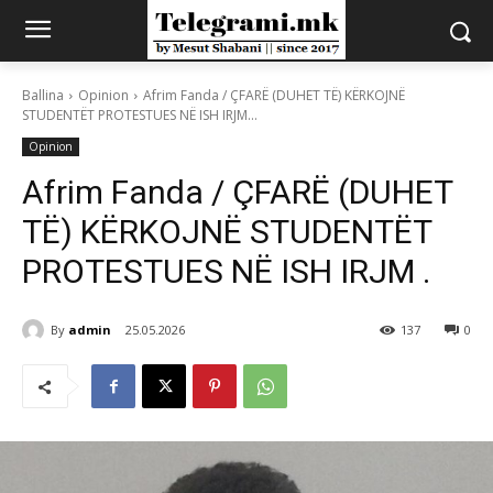
Ballina
Opinion
Afrim Fanda / ÇFARË (DUHET TË) KËRKOJNË
STUDENTËT PROTESTUES NË ISH IRJM...
Opinion
Afrim Fanda / ÇFARË (DUHET
TË) KËRKOJNË STUDENTËT
PROTESTUES NË ISH IRJM .
By
admin
25.05.2026
137
0