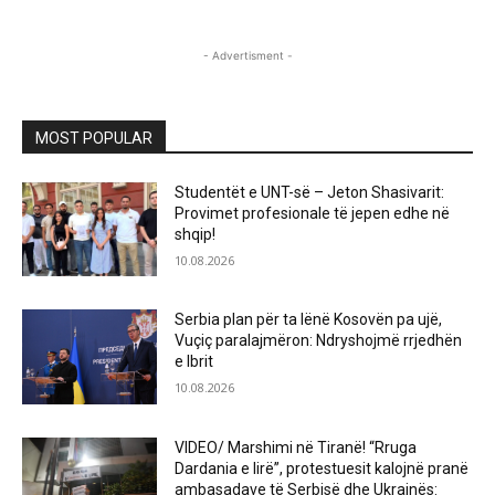
- Advertisment -
MOST POPULAR
Studentët e UNT-së – Jeton Shasivarit:
Provimet profesionale të jepen edhe në
shqip!
10.08.2026
Serbia plan për ta lënë Kosovën pa ujë,
Vuçiç paralajmëron: Ndryshojmë rrjedhën
e Ibrit
10.08.2026
VIDEO/ Marshimi në Tiranë! “Rruga
Dardania e lirë”, protestuesit kalojnë pranë
ambasadave të Serbisë dhe Ukrainës: