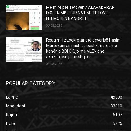
Më mirë për Tetovën / ALARM: PRAP
DIGJEN MBETURINAT NË TETOVË,
HELMOHEN BANORËT!
05.08.2026
Reagimi i zv.sekretarit të qeverisë Hasim
Murtezani as mish as peshk,meret me
kohën e BDI,OK, jo me VLEN dhe
akuzën,pse jo në shqip...
09.08.2026
POPULAR CATEGORY
Lajme
45806
Maqedoni
33810
Rajon
6107
Bota
5826