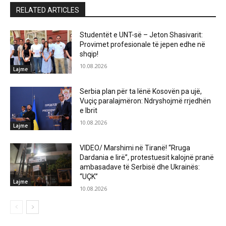
RELATED ARTICLES
Studentët e UNT-së – Jeton Shasivarit:
Provimet profesionale të jepen edhe në
shqip!
10.08.2026
Lajme
Serbia plan për ta lënë Kosovën pa ujë,
Vuçiç paralajmëron: Ndryshojmë rrjedhën
e Ibrit
10.08.2026
Lajme
VIDEO/ Marshimi në Tiranë! “Rruga
Dardania e lirë”, protestuesit kalojnë pranë
ambasadave të Serbisë dhe Ukrainës:
“UÇK”
Lajme
10.08.2026