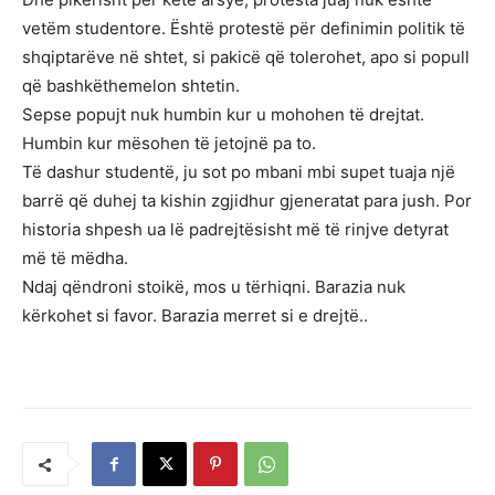
vetëm studentore. Është protestë për definimin politik të
shqiptarëve në shtet, si pakicë që tolerohet, apo si popull
që bashkëthemelon shtetin.
Sepse popujt nuk humbin kur u mohohen të drejtat.
Humbin kur mësohen të jetojnë pa to.
Të dashur studentë, ju sot po mbani mbi supet tuaja një
barrë që duhej ta kishin zgjidhur gjeneratat para jush. Por
historia shpesh ua lë padrejtësisht më të rinjve detyrat
më të mëdha.
Ndaj qëndroni stoikë, mos u tërhiqni. Barazia nuk
kërkohet si favor. Barazia merret si e drejtë..