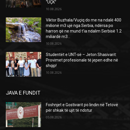
“UÇK”
10.08.2026
Viktor Buzhala/Vuçiq do me na ndalë 400
milionë m3 ujë nga Serbia, ndërsa po
harron që ne mund t’ia ndalim Serbisë 1.2
miliardë m3...
10.08.2026
Studentët e UNT-së – Jeton Shasivarit:
Provimet profesionale të jepen edhe në
shqip!
10.08.2026
JAVA E FUNDIT
Foshnjet e Gostivarit po lindin në Tetovë
për shkak të ujit të ndotur
05.08.2026