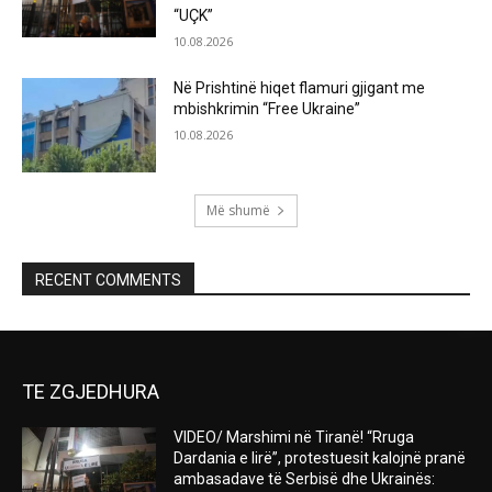
“UÇK”
10.08.2026
Në Prishtinë hiqet flamuri gjigant me
mbishkrimin “Free Ukraine”
10.08.2026
Më shumë
RECENT COMMENTS
TE ZGJEDHURA
VIDEO/ Marshimi në Tiranë! “Rruga
Dardania e lirë”, protestuesit kalojnë pranë
ambasadave të Serbisë dhe Ukrainës: