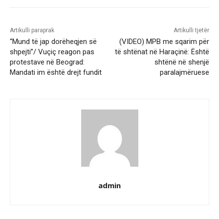
Artikulli paraprak
Artikulli tjetër
“Mund të jap dorëheqjen së
(VIDEO) MPB me sqarim për
shpejti”/ Vuçiç reagon pas
të shtënat në Haraçinë: Është
protestave në Beograd:
shtënë në shenjë
Mandati im është drejt fundit
paralajmëruese
admin