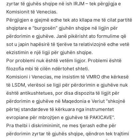
zyrtar të gjuhës shqipe në ish IRJM – tek përgjigja e
Komisionit të Venecias.
Përgjigjen e gjejmë edhe tek ato kllapa me të cilat partitë
shqiptare e “burgosën” gjuhën shqipe në ligjin për
përdorimin e gjuhëve. Janë pikërisht ato formulime që
sot u japin hapësirë të tjerëve ta relativizojnë edhe vetë
ekzistimin e një ligji për gjuhën shqipe.
Por problemi nuk është vetëm ligjor. Problemi është
filozofia mbi të cilën ndërtohet shteti.
Komisioni i Venecias, me insistim të VMRO dhe kërkesë
të LSDM, vlerësoi se ligji për përdorimin e gjuhëve nuk
është antikushtetues, por disa dispozita të ligjit për
përdorimin e gjuhëve në Maqedonia e Veriut “shkojnë
përtej standardeve të kërkuara nga instrumentet
evropiane për mbrojtjen e gjuhëve të PAKICAVE”.
Pra thelbi i diskriminimit, ne mes tjerash edhe për
përdorimin zyrtar të gjuhës shqipe, qëndron tek trajtimi