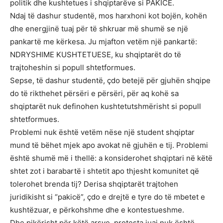
politik dhe kushtetues i shqiptarëve si PAKICË.
Ndaj të dashur studentë, mos harxhoni kot bojën, kohën
dhe energjinë tuaj për të shkruar më shumë se një
pankartë me kërkesa. Ju mjafton vetëm një pankartë:
NDRYSHIME KUSHTETUESE, ku shqiptarët do të
trajtoheshin si popull shtetformues.
Sepse, të dashur studentë, çdo betejë për gjuhën shqipe
do të rikthehet përsëri e përsëri, për aq kohë sa
shqiptarët nuk definohen kushtetutshmërisht si popull
shtetformues.
Problemi nuk është vetëm nëse një student shqiptar
mund të bëhet mjek apo avokat në gjuhën e tij. Problemi
është shumë më i thellë: a konsiderohet shqiptari në këtë
shtet zot i barabartë i shtetit apo thjesht komunitet që
tolerohet brenda tij? Derisa shqiptarët trajtohen
juridikisht si “pakicë”, çdo e drejtë e tyre do të mbetet e
kushtëzuar, e përkohshme dhe e kontestueshme.
Dhe pikërisht për këtë arsye, protesta juaj nuk është