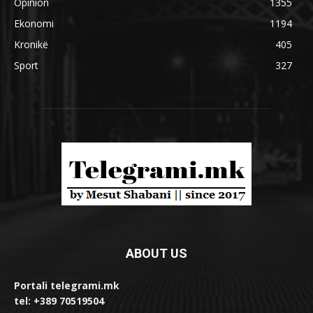
Opinion
1355
Ekonomi
1194
Kronikë
405
Sport
327
ABOUT US
Portali telegrami.mk
tel: +389 70519504