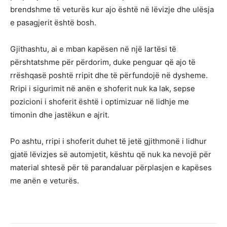
brendshme të veturës kur ajo është në lëvizje dhe ulësja
e pasagjerit është bosh.
Gjithashtu, ai e mban kapësen në një lartësi të
përshtatshme për përdorim, duke penguar që ajo të
rrëshqasë poshtë rripit dhe të përfundojë në dysheme.
Rripi i sigurimit në anën e shoferit nuk ka lak, sepse
pozicioni i shoferit është i optimizuar në lidhje me
timonin dhe jastëkun e ajrit.
Po ashtu, rripi i shoferit duhet të jetë gjithmonë i lidhur
gjatë lëvizjes së automjetit, kështu që nuk ka nevojë për
material shtesë për të parandaluar përplasjen e kapëses
me anën e veturës.