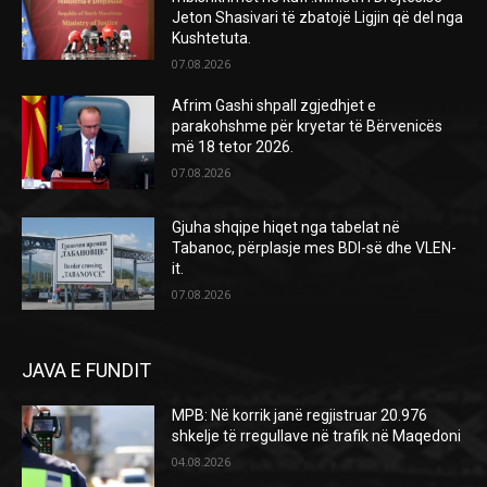
Jeton Shasivari të zbatojë Ligjin që del nga
Kushtetuta.
07.08.2026
Afrim Gashi shpall zgjedhjet e
parakohshme për kryetar të Bërvenicës
më 18 tetor 2026.
07.08.2026
Gjuha shqipe hiqet nga tabelat në
Tabanoc, përplasje mes BDI-së dhe VLEN-
it.
07.08.2026
JAVA E FUNDIT
MPB: Në korrik janë regjistruar 20.976
shkelje të rregullave në trafik në Maqedoni
04.08.2026