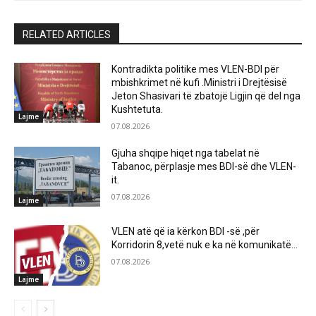
RELATED ARTICLES
Kontradikta politike mes VLEN-BDI për
mbishkrimet në kufi .Ministri i Drejtësisë
Jeton Shasivari të zbatojë Ligjin që del nga
Kushtetuta.
Lajme
07.08.2026
Gjuha shqipe hiqet nga tabelat në
Tabanoc, përplasje mes BDI-së dhe VLEN-
it.
07.08.2026
Lajme
VLEN atë që ia kërkon BDI -së ,për
Korridorin 8,vetë nuk e ka në komunikatë…
07.08.2026
Lajme