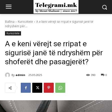
Ballina
Kuriozitete
A e keni vërejt se rripat e sigurisë janë të
ndryshëm për...
Kuriozitete
A e keni vërejt se rripat e
sigurisë janë të ndryshëm për
shoferët dhe pasagjerët?
By
admin
25.05.2025
390
0