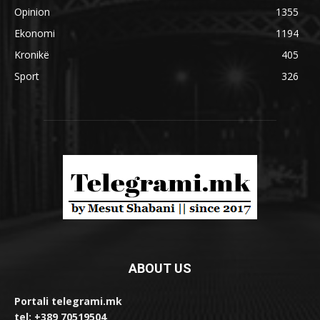
Opinion
1355
Ekonomi
1194
Kronikë
405
Sport
326
ABOUT US
Portali telegrami.mk
tel: +389 70519504