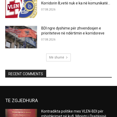
Korridorin 8,vetë nuk e ka në komunikatë…
07.08.2026
BDI ngre dyshime për zhvendosjen e
prioriteteve në ndërtimin e korridoreve
07.08.2026
Më shumë
RECENT COMMENTS
TE ZGJEDHURA
Kontradikta politike mes VLEN-BDI për
mbishkrimet në kufi .Ministri i Drejtësisë