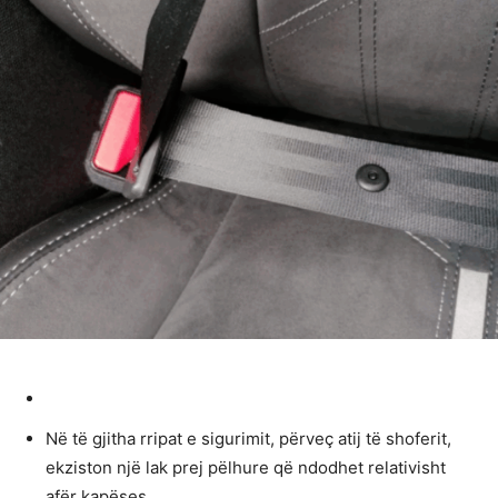
Në të gjitha rripat e sigurimit, përveç atij të shoferit,
ekziston një lak prej pëlhure që ndodhet relativisht
afër kapëses.