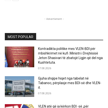
- Advertisment -
MOST POPULAR
Kontradikta politike mes VLEN-BDI për
mbishkrimet në kufi .Ministri i Drejtësisë
Jeton Shasivari të zbatojë Ligjin që del nga
Kushtetuta.
07.08.2026
Gjuha shqipe hiqet nga tabelat në
Tabanoc, përplasje mes BDI-së dhe VLEN-
it.
07.08.2026
VLEN atë që ia kërkon BDI -së ,për