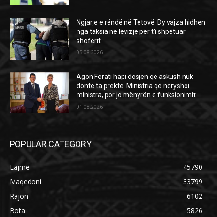
Ngjarje e rëndë në Tetovë: Dy vajza hidhen
nga taksia në lëvizje për t’i shpëtuar
shoferit
05.08.2026
Agon Ferati hapi dosjen që askush nuk
donte ta prekte: Ministria që ndryshoi
ministra, por jo mënyrën e funksionimit
01.08.2026
POPULAR CATEGORY
Lajme
45790
Maqedoni
33799
Rajon
6102
Bota
5826