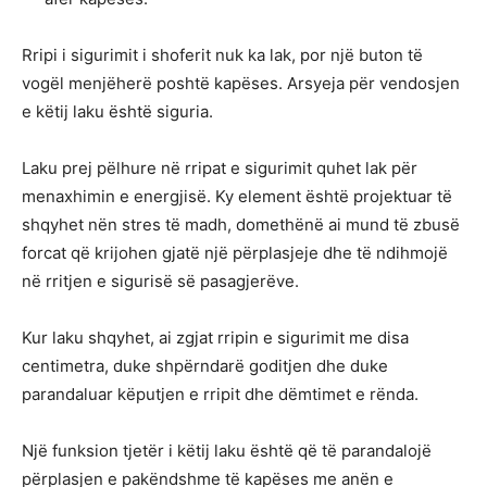
Rripi i sigurimit i shoferit nuk ka lak, por një buton të
vogël menjëherë poshtë kapëses. Arsyeja për vendosjen
e këtij laku është siguria.
Laku prej pëlhure në rripat e sigurimit quhet lak për
menaxhimin e energjisë. Ky element është projektuar të
shqyhet nën stres të madh, domethënë ai mund të zbusë
forcat që krijohen gjatë një përplasjeje dhe të ndihmojë
në rritjen e sigurisë së pasagjerëve.
Kur laku shqyhet, ai zgjat rripin e sigurimit me disa
centimetra, duke shpërndarë goditjen dhe duke
parandaluar këputjen e rripit dhe dëmtimet e rënda.
Një funksion tjetër i këtij laku është që të parandalojë
përplasjen e pakëndshme të kapëses me anën e