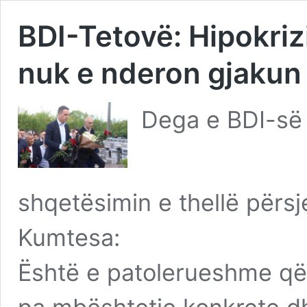
BDI-Tetovë: Hipokrizi
nuk e nderon gjaku
Dega e BDI-së
shqetësimin e thellë përs
Kumtesa:
Është e patolerueshme që 