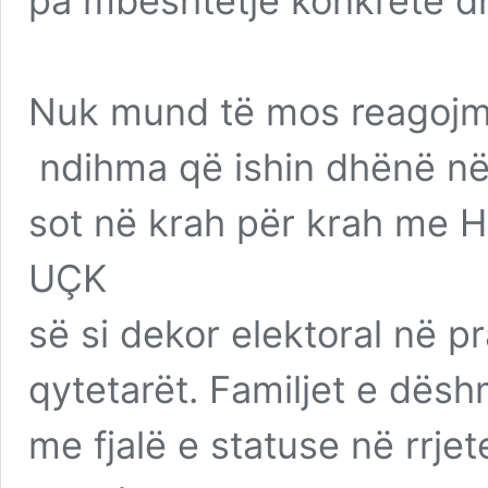
pa mbështetje konkrete dh
Nuk mund të mos reagojmë k
ndihma që ishin dhënë nëmë
sot në krah për krah me Hr
UÇK
së si dekor elektoral në p
qytetarët. Familjet e dësh
me fjalë e statuse në rrje